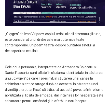
„Oxygen” de Ivan Vîrîpaev, copilul teribil al noii dramaturgii ruse,
este considerat unul dintre cele mai puternice texte
contemporane. Un poem teatral despre puritatea sinelui și
descoperirea celuilalt.
Cele două personaje, interpretate de Antoaneta Cojocaru și
Daniel Pascariu, sunt aflate în căutarea iubirii totale, în căutarea
unui „oxygen” pe care îl presimt, în căutarea unei șanse la
schimbare și tot ce atrage după ea aceasta, în căutarea unei
divinități pierdute. Riscă să trăiască această poveste într-o lume
abrutizată și lipsită de empatie, dar întâlnirea lor nesperată este
salvatoare pentru amândoi și le oferă un nou început.