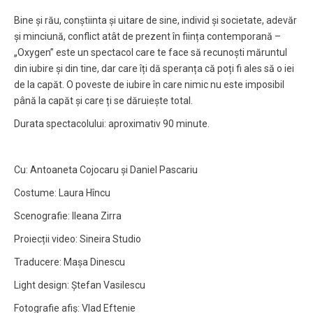
Bine și rău, conștiinta și uitare de sine, individ și societate, adevăr
și minciună, conflict atât de prezent în ființa contemporană –
„Oxygen” este un spectacol care te face să recunoști măruntul
din iubire și din tine, dar care îți dă speranța că poți fi ales să o iei
de la capăt. O poveste de iubire în care nimic nu este imposibil
până la capăt și care ți se dăruiește total.
Durata spectacolului: aproximativ 90 minute.
Cu: Antoaneta Cojocaru și Daniel Pascariu
Costume: Laura Hîncu
Scenografie: Ileana Zirra
Proiecții video: Sineira Studio
Traducere: Mașa Dinescu
Light design: Ștefan Vasilescu
Fotografie afiș: Vlad Eftenie