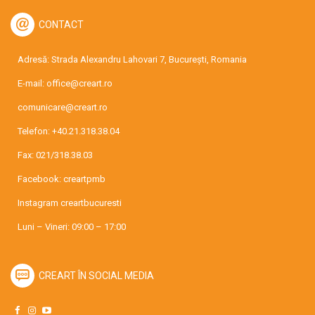
CONTACT
Adresă: Strada Alexandru Lahovari 7, București, Romania
E-mail:
office@creart.ro
comunicare@creart.ro
Telefon:
+40.21.318.38.04
Fax: 021/318.38.03
Facebook:
creartpmb
Instagram
creartbucuresti
Luni – Vineri: 09:00 – 17:00
CREART ÎN SOCIAL MEDIA