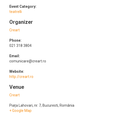
Event Category:
teatrelli
Organizer
Creart
Phone:
021 318 3804
Email:
comunicare@creart.ro
Website:
http://creart.ro
Venue
Creart
Piața Lahovari, nr. 7
,
Bucuresti
,
România
+ Google Map