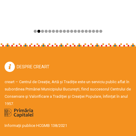
DESPRE CREART
creart – Centrul de Creație, Artă și Tradiție este un serviciu public aflat în
subordinea Primăriei Municipiului București, fiind succesorul Centrului de
Conservare şi Valorificare a Tradiţiei şi Creaţiei Populare, înființat în anul
1957.
Informații publice HCGMB 138/2021