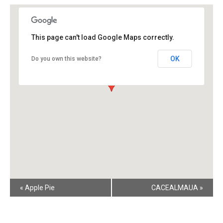
This page can't load Google Maps correctly.
OK
Do you own this website?
Event
«
Apple Pie
CACEALMAUA
»
Navigation