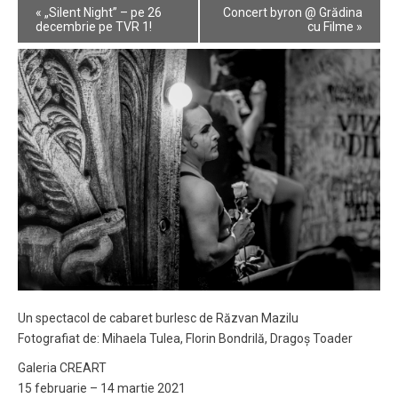
Event
«
„Silent Night” – pe 26
Concert byron @ Grădina
Navigation
decembrie pe TVR 1!
cu Filme
»
Un spectacol de cabaret burlesc de Răzvan Mazilu
Fotografiat de: Mihaela Tulea, Florin Bondrilă, Dragoș Toader
Galeria CREART
15 februarie – 14 martie 2021