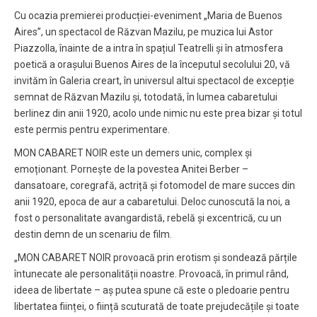
Cu ocazia premierei producției-eveniment „Maria de Buenos
Aires”, un spectacol de Răzvan Mazilu, pe muzica lui Astor
Piazzolla, înainte de a intra în spațiul Teatrelli și în atmosfera
poetică a orașului Buenos Aires de la începutul secolului 20, vă
invităm în Galeria creart, în universul altui spectacol de excepție
semnat de Răzvan Mazilu și, totodată, în lumea cabaretului
berlinez din anii 1920, acolo unde nimic nu este prea bizar și totul
este permis pentru experimentare.
MON CABARET NOIR este un demers unic, complex și
emoționant. Pornește de la povestea Anitei Berber –
dansatoare, coregrafă, actriță și fotomodel de mare succes din
anii 1920, epoca de aur a cabaretului. Deloc cunoscută la noi, a
fost o personalitate avangardistă, rebelă și excentrică, cu un
destin demn de un scenariu de film.
„MON CABARET NOIR provoacă prin erotism și sondează părțile
întunecate ale personalității noastre. Provoacă, în primul rând,
ideea de libertate – aș putea spune că este o pledoarie pentru
libertatea ființei, o ființă scuturată de toate prejudecățile și toate