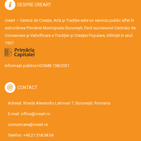
DESPRE CREART
creart – Centrul de Creație, Artă și Tradiție este un serviciu public aflat în
subordinea Primăriei Municipiului București, fiind succesorul Centrului de
Conservare şi Valorificare a Tradiţiei şi Creaţiei Populare, înființat în anul
1957.
Informații publice HCGMB 138/2021
CONTACT
Adresă: Strada Alexandru Lahovari 7, București, Romania
E-mail:
office@creart.ro
comunicare@creart.ro
Telefon:
+40.21.318.38.04