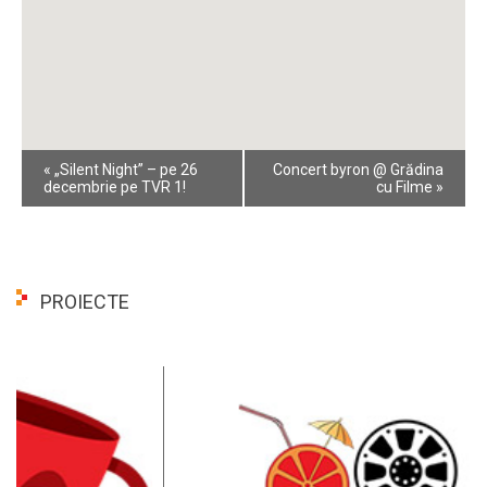
Event
«
„Silent Night” – pe 26
Concert byron @ Grădina
Navigation
decembrie pe TVR 1!
cu Filme
»
PROIECTE