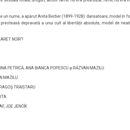
e un nume, a apărut Anita Berber (1899-1928): dansatoare, model în foto
, preoteasă depravată a unui cult al libertății absolute, model de nea
ABARET NOIR”!
LINA PETRICĂ, ANA BIANCA POPESCU și RĂZVAN MAZILU
VAN MAZILU
 DRAGOȘ TRĂISTARU
RUTA
AF, JOE JENČÍK