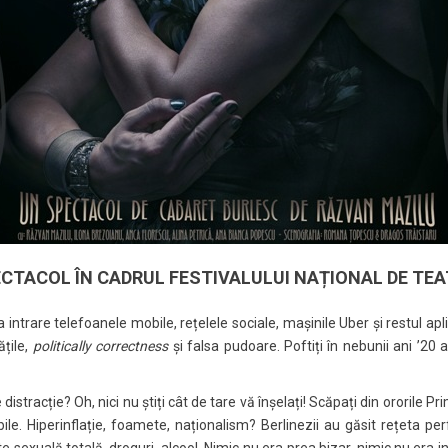
CTACOL ÎN CADRUL FESTIVALULUI NAȚIONAL DE TE
a intrare telefoanele mobile, rețelele sociale, mașinile Uber și restul ap
ățile,
politically correctness
și falsa pudoare. Poftiți în nebunii ani ’20 ai
distracție? Oh, nici nu știți cât de tare vă înșelați! Scăpați din ororile
bile. Hiperinflație, foamete, naționalism? Berlinezii au găsit rețeta 
ate sexuală totală, droguri, alcool. Nimic nu era prea bizar, nimic nu era 