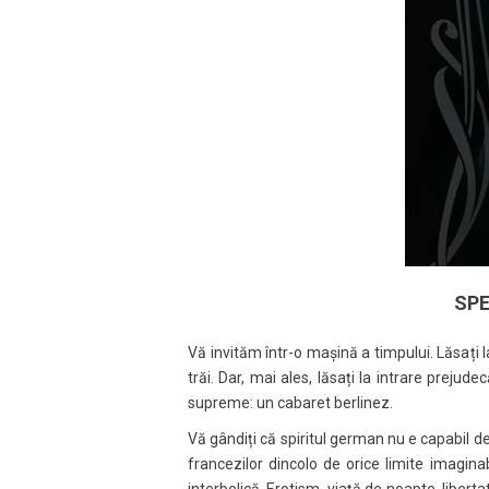
SPE
Vă invităm într-o mașină a timpului. Lăsați l
trăi. Dar, mai ales, lăsați la intrare prejudec
supreme: un cabaret berlinez.
Vă gândiți că spiritul german nu e capabil de 
francezilor dincolo de orice limite imagina
interbelică. Erotism, viață de noapte, libert