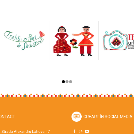
ONTACT
CREART ÎN SOCIAL MEDIA
 Strada Alexandru Lahovari 7,