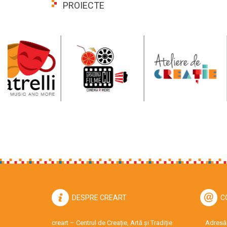
PROIECTE
DESPRE CREART
C
creart – Centrul de Creație, Artă și Tradiție
Adresă: