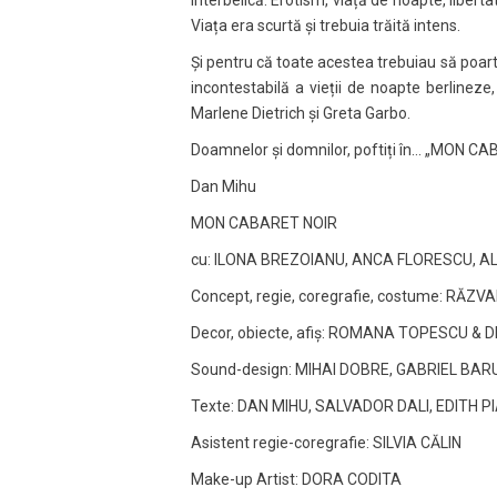
Viața era scurtă și trebuia trăită intens.
Și pentru că toate acestea trebuiau să poart
incontestabilă a vieții de noapte berlineze
Marlene Dietrich și Greta Garbo.
Doamnelor și domnilor, poftiți în… „MON C
Dan Mihu
MON CABARET NOIR
cu: ILONA BREZOIANU, ANCA FLORESCU, A
Concept, regie, coregrafie, costume: RĂZ
Decor, obiecte, afiș: ROMANA TOPESCU &
Sound-design: MIHAI DOBRE, GABRIEL BA
Texte: DAN MIHU, SALVADOR DALI, EDITH PI
Asistent regie-coregrafie: SILVIA CĂLIN
Make-up Artist: DORA CODITA