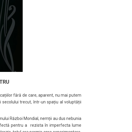
ATRU
licațiilor fără de care, aparent, nu mai putem
 secolului trecut, într-un spațiu al voluptății
 Primului Război Mondial, nemții au dus nebunia
perfectă pentru a rezista în imperfecta lume
interzis, totul era permis spre experimentare.