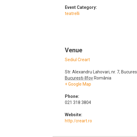
Event Category:
teatrelli
Venue
Sediul Creart
Str. Alexandru Lahovari, nr. 7
,
Bucures
Bucuresti-Ilfov
România
+ Google Map
Phone:
021 318 3804
Website:
http:/creart.ro