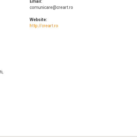
Email:
comunicare@creart.ro
Website:
http://creart.ro
ti
,