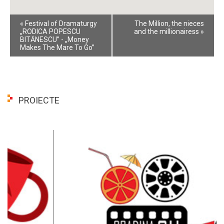
Event
«
Festival of Dramaturgy
The Million, the nieces
Navigation
„RODICA POPESCU
and the millionairess
»
BITĂNESCU” - „Money
Makes The Mare To Go”
PROIECTE