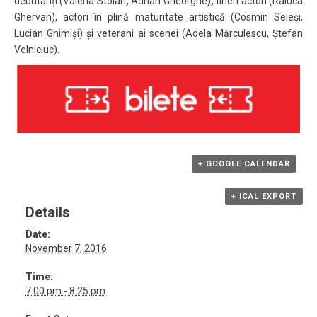
debutanți (Valeria Stoian
,
Adrian Gheorghe
),
tineri actori (Raluca
Ghervan), actori în plină maturitate artistică (Cosmin Seleși,
Lucian Ghimiși) și veterani ai scenei (Adela Mărculescu, Ștefan
Velniciuc).
+ GOOGLE CALENDAR
+ ICAL EXPORT
Details
Date:
November 7, 2016
Time:
7:00 pm - 8:25 pm