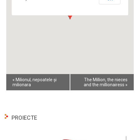
Event
«
Milionul, nepoatele și
The Million, the nieces
Navigation
milionara
and the millionairess
»
PROIECTE