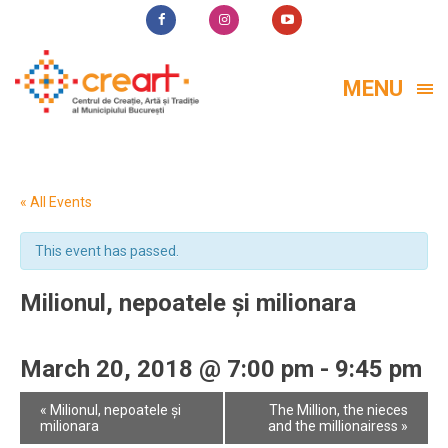
MENU
« All Events
This event has passed.
Milionul, nepoatele și milionara
March 20, 2018 @ 7:00 pm
-
9:45 pm
Event
«
Milionul, nepoatele și
The Million, the nieces
Navigation
milionara
and the millionairess
»