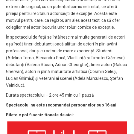
extrem de original, cu un potențial comic nelimitat, ce oferă
prilejul pentru recitaluri actoricești de excepție. Acesta este
motivul pentru care, ca regizor, am ales acest text; ca să ofer
colegilor mei actori bucuria unor roluri comice de excepție.
În spectacolul de față se întâlnesc mai multe generații de actori,
așa încât tineri debutanți joacă alături de actori în plin avânt
profesional, dar și cu actori de mare experiență. Studenți
(Adelina Toma, Alexandru Prică, Vlad Lință și Timotei Grămesc),
debutanți (Valeria Stoian
,
Adrian Gheorghe
),
tineri actori (Raluca
Ghervan), actori în plină maturitate artistică (Cosmin Seleși,
Lucian Ghimiși) și veterani ai scenei (Adela Mărculescu, Ștefan
Velniciuc).
Durata spectacolului – 2 ore 45 min cu 1 pauză
Spectacolul nu este recomandat persoanelor sub 16 ani
Biletele pot fi achizitionate de aici: