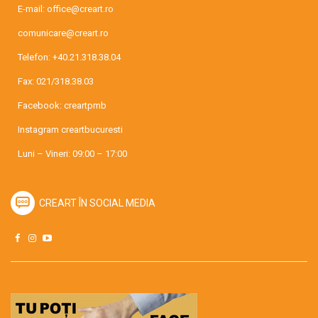
E-mail:
office@creart.ro
comunicare@creart.ro
Telefon:
+40.21.318.38.04
Fax: 021/318.38.03
Facebook:
creartpmb
Instagram
creartbucuresti
Luni – Vineri: 09:00 – 17:00
CREART ÎN SOCIAL MEDIA