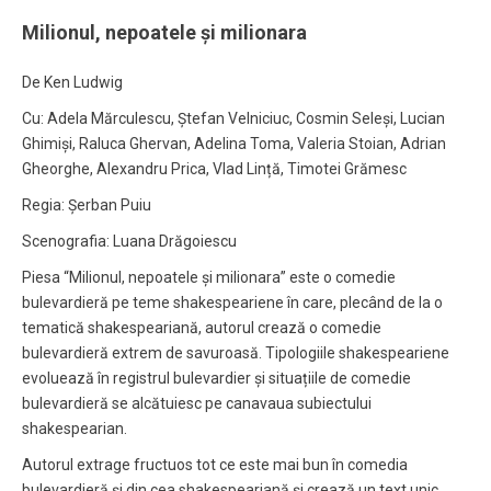
Milionul, nepoatele și milionara
De Ken Ludwig
Cu: Adela Mărculescu, Ștefan Velniciuc, Cosmin Seleși, Lucian
Ghimiși, Raluca Ghervan, Adelina Toma, Valeria Stoian, Adrian
Gheorghe, Alexandru Prica, Vlad Lință, Timotei Grămesc
Regia: Șerban Puiu
Scenografia: Luana Drăgoiescu
Piesa “Milionul, nepoatele și milionara” este o comedie
bulevardieră pe teme shakespeariene în care, plecând de la o
tematică shakespeariană, autorul crează o comedie
bulevardieră extrem de savuroasă. Tipologiile shakespeariene
evoluează în registrul bulevardier și situațiile de comedie
bulevardieră se alcătuiesc pe canavaua subiectului
shakespearian.
Autorul extrage fructuos tot ce este mai bun în comedia
bulevardieră și din cea shakespeariană și crează un text unic,