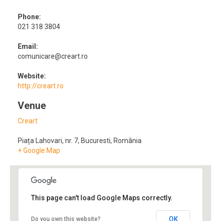
Phone:
021 318 3804
Email:
comunicare@creart.ro
Website:
http://creart.ro
Venue
Creart
Piața Lahovari, nr. 7
,
Bucuresti
,
România
+ Google Map
This page can't load Google Maps correctly.
OK
Do you own this website?