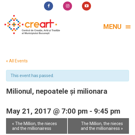
MENU
« All Events
This event has passed.
Milionul, nepoatele și milionara
May 21, 2017 @ 7:00 pm
-
9:45 pm
Event
«
The Million, the nieces
The Million, the nieces
Navigation
and the millionairess
and the millionairess
»