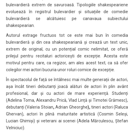
bulevardieră extrem de savuroasă. Tipologiile shakespeariene
evoluează în registrul bulevardier și situațiile de comedie
bulevardieră se alcătuiesc pe canavaua subiectului
shakespearian.
Autorul extrage fructuos tot ce este mai bun în comedia
bulevardieră și din cea shakespeariană și crează un text unic,
extrem de original, cu un potențial comic nelimitat, ce oferă
prilejul pentru recitaluri actoricești de excepție. Acesta este
motivul pentru care, ca regizor, am ales acest text; ca să ofer
colegilor mei actori bucuria unor roluri comice de excepție.
În spectacolul de față se întâlnesc mai multe generații de actori,
așa încât tineri debutanți joacă alături de actori în plin avânt
profesional, dar și cu actori de mare experiență. Studenți
(Adelina Toma, Alexandru Prică, Vlad Lință și Timotei Grămesc),
debutanți (Valeria Stoian
,
Adrian Gheorghe
),
tineri actori (Raluca
Ghervan), actori în plină maturitate artistică (Cosmin Seleși,
Lucian Ghimiși) și veterani ai scenei (Adela Mărculescu, Ștefan
Velniciuc).