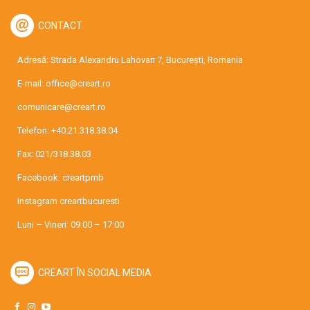
CONTACT
Adresă: Strada Alexandru Lahovari 7, București, Romania
E-mail:
office@creart.ro
comunicare@creart.ro
Telefon:
+40.21.318.38.04
Fax: 021/318.38.03
Facebook:
creartpmb
Instagram
creartbucuresti
Luni – Vineri: 09:00 – 17:00
CREART ÎN SOCIAL MEDIA