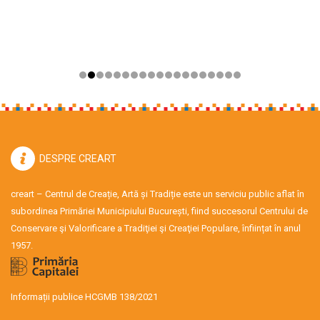
DESPRE CREART
creart – Centrul de Creație, Artă și Tradiție este un serviciu public aflat în
subordinea Primăriei Municipiului București, fiind succesorul Centrului de
Conservare şi Valorificare a Tradiţiei şi Creaţiei Populare, înființat în anul
1957.
Informații publice HCGMB 138/2021