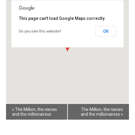
This page can't load Google Maps correctly.
OK
Do you own this website?
Event
«
The Million, the nieces
The Million, the nieces
Navigation
and the millionairess
and the millionairess
»