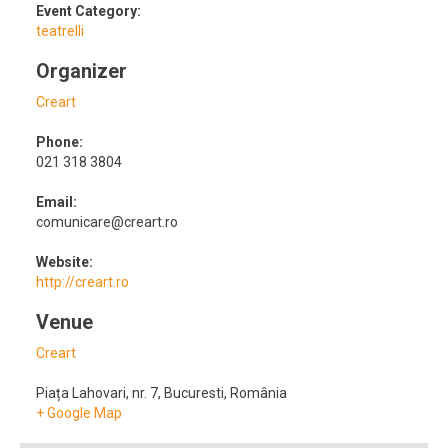
Event Category:
teatrelli
Organizer
Creart
Phone:
021 318 3804
Email:
comunicare@creart.ro
Website:
http://creart.ro
Venue
Creart
Piața Lahovari, nr. 7
,
Bucuresti
,
România
+ Google Map