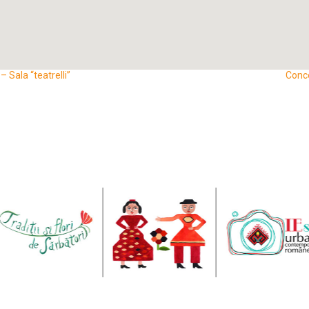
 Sala “teatrelli”
Conce