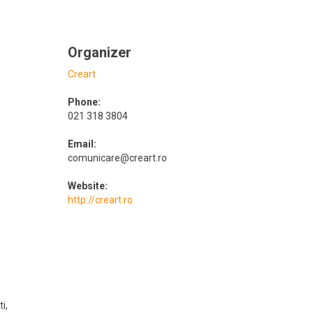
Organizer
Creart
Phone:
021 318 3804
Email:
comunicare@creart.ro
Website:
http://creart.ro
ti
,