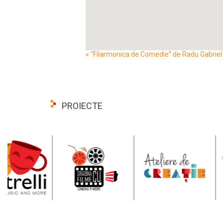
Event
«
“Filarmonica de Comedie” de Radu Gabriel –
Navigation
PROIECTE