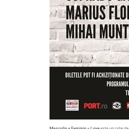
Masculin + Feminin = Love
este un colaj de