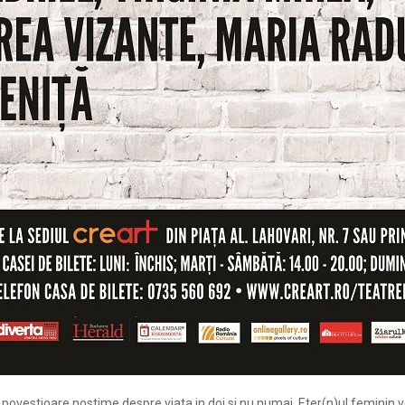
 povestioare nostime despre viata in doi si nu numai. Eter(n)ul feminin