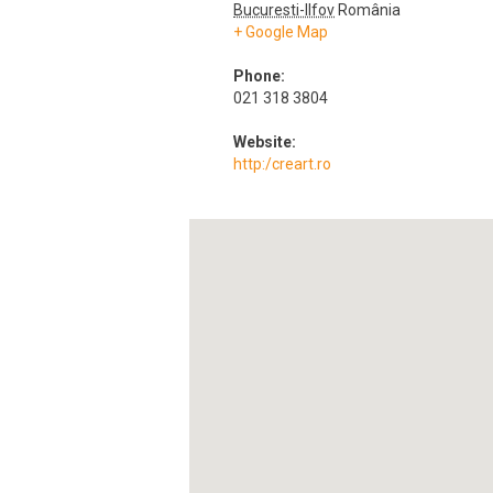
Bucuresti-Ilfov
România
+ Google Map
Phone:
021 318 3804
Website:
http:/creart.ro