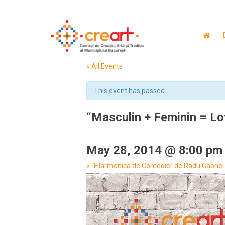
« All Events
This event has passed.
“Masculin + Feminin = Lov
May 28, 2014 @ 8:00 pm
Event
«
“Filarmonica de Comedie” de Radu Gabriel –
Navigation