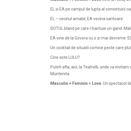
EL si EA pe campul de lupta al convietuirii ca
EL – vecinul amabil, EA vecina saritoare.
SOTUL bland pe care-l bantuie un gand. Male
EA vine de la Govora cu o zi mai devreme. EL
Un cocktail de situatii comice peste care plut
Cine este LULU?
Puteti afla, aici, la Teatrelli, unde va invit
Muntenita.
Masculin + Feminin = Love
. Un spectacol d