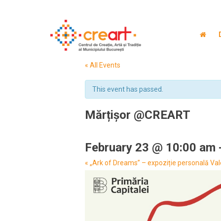
« All Events
This event has passed.
Mărțișor @CREART
February 23 @ 10:00 am
Event
«
„Ark of Dreams” – expoziție personală Val
Navigation