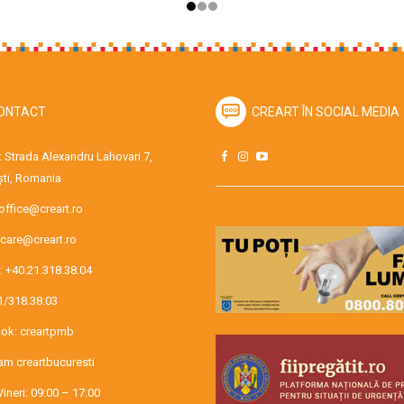
ONTACT
CREART ÎN SOCIAL MEDIA
 Strada Alexandru Lahovari 7,
ti, Romania
office@creart.ro
care@creart.ro
:
+40.21.318.38.04
1/318.38.03
ok:
creartpmb
ram
creartbucuresti
Vineri: 09:00 – 17:00