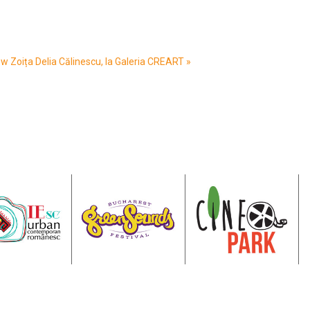
how Zoița Delia Călinescu, la Galeria CREART
»