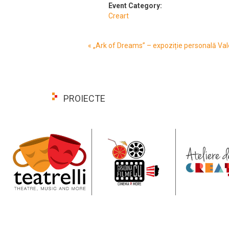
Event Category:
Creart
Event
«
„Ark of Dreams” – expoziție personală Val
Navigation
PROIECTE