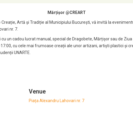
Mărțișor @CREART
Creație, Artă și Tradiție al Municipiului București, vă invită la evenime
vari nr. 7.
agi cu un cadou lucrat manual, special de Dragobete, Mărțișor sau de Ziua 
17:00, cu cele mai frumoase creații ale unor artizani, artiști plastici și c
studenții UNARTE.
Venue
Piața Alexandru Lahovari nr. 7