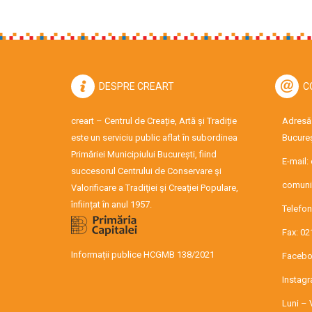
DESPRE CREART
C
creart – Centrul de Creație, Artă și Tradiție
Adresă:
este un serviciu public aflat în subordinea
Bucureș
Primăriei Municipiului București, fiind
E-mail:
succesorul Centrului de Conservare şi
comuni
Valorificare a Tradiţiei şi Creaţiei Populare,
înființat în anul 1957.
Telefon
Fax: 02
Informații publice HCGMB 138/2021
Facebo
Instag
Luni – 