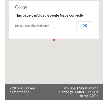
This page can't load Google Maps correctly.
OK
Do you own this website?
Event
«
2014: O Odisee
Two.One.1 Show Momo
Navigation
pământeană
Sanno @Teatrelli - Love is
in the ART
»