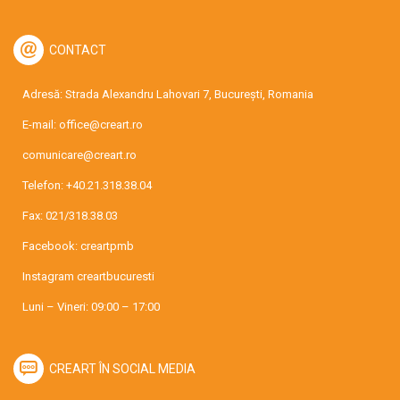
CONTACT
Adresă: Strada Alexandru Lahovari 7, București, Romania
E-mail:
office@creart.ro
comunicare@creart.ro
Telefon:
+40.21.318.38.04
Fax: 021/318.38.03
Facebook:
creartpmb
Instagram
creartbucuresti
Luni – Vineri: 09:00 – 17:00
CREART ÎN SOCIAL MEDIA