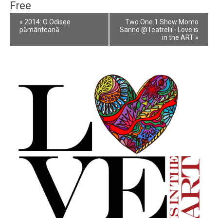
Free
Event
«
2014: O Odisee
Two.One.1 Show Momo
Navigation
pământeană
Sanno @Teatrelli - Love is
in the ART
»