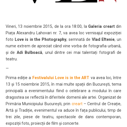
Vineri, 13 noiembrie 2015, de la ora 18:00, la
Galeria
creart
din
Piața Alexandru Lahovari nr. 7, va avea loc vernisajul expoziției
foto
Love is in the Photography
, semnată de
Vlad Eftenie
, un
nume extrem de apreciat când vine vorba de fotografia urbană,
și de
Adi Bulboacă
, unul dintre cei mai talentați fotografi de
teatru.
—
Prima ediție a
Festivalului Love is in the ART
va avea loc, între
13 și 15 noiembrie 2015, în mai multe spații din București, tema
principală a evenimentului fiind o celebrare a modului în care
dragostea se reflectă în diferitele domenii ale artei. Organizat de
Primăria Municipiului București, prin
creart
– Centrul de Creație,
Artă și Tradiție, evenimentul va aduce în fața publicului, timp de
trei zile, piese de teatru, spectacole de dans contemporan,
expoziții foto, proiecții de film și concerte.