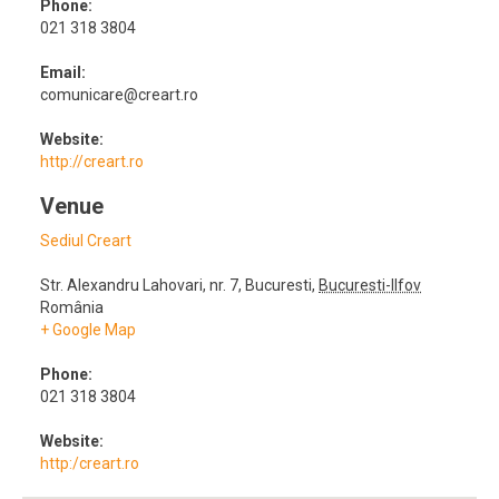
Phone:
021 318 3804
Email:
comunicare@creart.ro
Website:
http://creart.ro
Venue
Sediul Creart
Str. Alexandru Lahovari, nr. 7
,
Bucuresti
,
Bucuresti-Ilfov
România
+ Google Map
Phone:
021 318 3804
Website:
http:/creart.ro