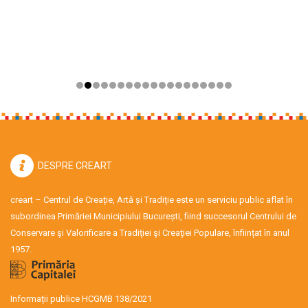
DESPRE CREART
creart – Centrul de Creație, Artă și Tradiție este un serviciu public aflat în
subordinea Primăriei Municipiului București, fiind succesorul Centrului de
Conservare şi Valorificare a Tradiţiei şi Creaţiei Populare, înființat în anul
1957.
Informații publice HCGMB 138/2021