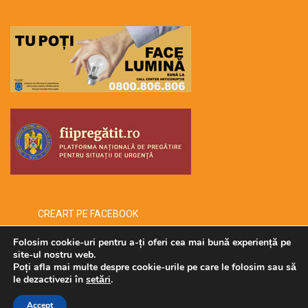
CREART PE FACEBOOK
Folosim cookie-uri pentru a-ți oferi cea mai bună experiență pe
site-ul nostru web.
Poți afla mai multe despre cookie-urile pe care le folosim sau să
Copyright © 2026 -creart-
le dezactivezi în
setări
.
Administrat de SECURMENOW
Accept