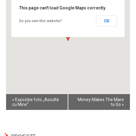
This page can't load Google Maps correctly.
OK
Do you own this website?
Event
«
Expoziție foto „Ascultă
Money Makes The Mare
Navigation
cu Mine”
to Go
»