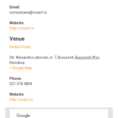
Email:
comunicare@creart.ro
Website:
http://creart.ro
Venue
Sediul Creart
Str. Alexandru Lahovari, nr. 7
,
Bucuresti
,
Bucuresti-Ilfov
România
+ Google Map
Phone:
021 318 3804
Website:
http:/creart.ro