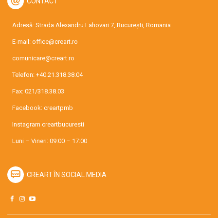
CONTACT
Adresă: Strada Alexandru Lahovari 7, București, Romania
E-mail:
office@creart.ro
comunicare@creart.ro
Telefon:
+40.21.318.38.04
Fax: 021/318.38.03
Facebook:
creartpmb
Instagram
creartbucuresti
Luni – Vineri: 09:00 – 17:00
CREART ÎN SOCIAL MEDIA