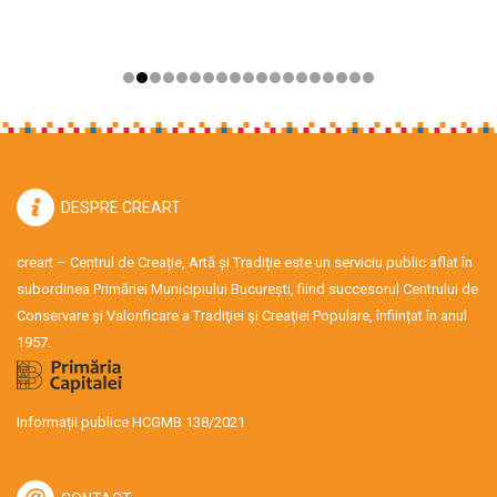
DESPRE CREART
creart – Centrul de Creație, Artă și Tradiție este un serviciu public aflat în
subordinea Primăriei Municipiului București, fiind succesorul Centrului de
Conservare şi Valorificare a Tradiţiei şi Creaţiei Populare, înființat în anul
1957.
Informații publice HCGMB 138/2021