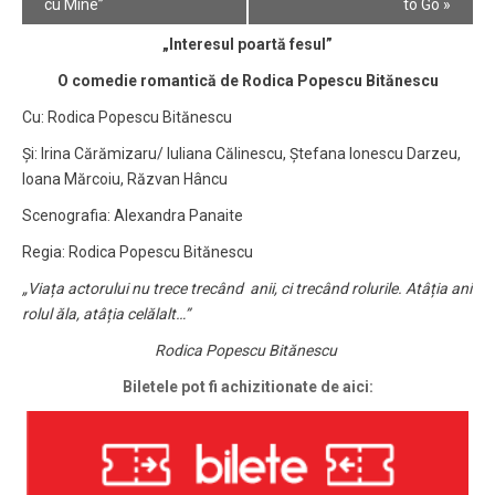
Navigation
cu Mine”
to Go
»
„Interesul poartă fesul”
O comedie romantică de Rodica Popescu Bitănescu
Cu: Rodica Popescu Bitănescu
Și: Irina Cărămizaru/ Iuliana Călinescu, Ștefana Ionescu Darzeu,
Ioana Mărcoiu, Răzvan Hâncu
Scenografia: Alexandra Panaite
Regia: Rodica Popescu Bitănescu
„
Viața actorului nu trece trecând anii, ci trecând rolurile. Atâția ani
rolul ăla, atâția celălalt…”
Rodica Popescu Bitănescu
Biletele pot fi achizitionate de aici: