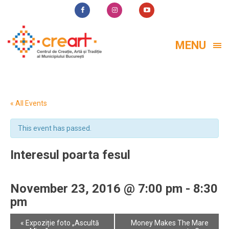
MENU
« All Events
This event has passed.
Interesul poarta fesul
November 23, 2016 @ 7:00 pm
-
8:30
pm
Event
«
Expoziție foto „Ascultă
Money Makes The Mare