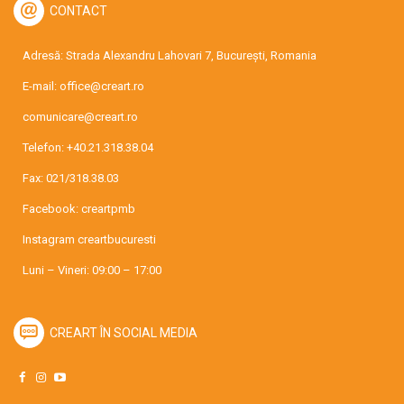
CONTACT
Adresă: Strada Alexandru Lahovari 7, București, Romania
E-mail:
office@creart.ro
comunicare@creart.ro
Telefon:
+40.21.318.38.04
Fax: 021/318.38.03
Facebook:
creartpmb
Instagram
creartbucuresti
Luni – Vineri: 09:00 – 17:00
CREART ÎN SOCIAL MEDIA