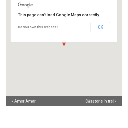
This page can't load Google Maps correctly.
OK
Do you own this website?
Event
«
Amor Amar
Căsătorie în trei
»
Navigation