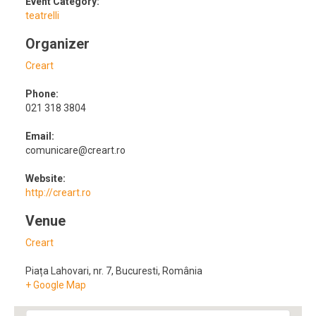
Event Category:
teatrelli
Organizer
Creart
Phone:
021 318 3804
Email:
comunicare@creart.ro
Website:
http://creart.ro
Venue
Creart
Piața Lahovari, nr. 7
,
Bucuresti
,
România
+ Google Map