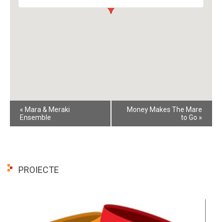
Event
«
Mara & Meraki
Money Makes The Mare
Navigation
Ensemble
to Go
»
PROIECTE