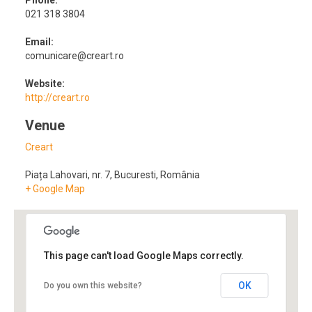
021 318 3804
Email:
comunicare@creart.ro
Website:
http://creart.ro
Venue
Creart
Piața Lahovari, nr. 7
,
Bucuresti
,
România
+ Google Map
This page can't load Google Maps correctly.
OK
Do you own this website?