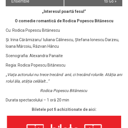
Navigation
Ensemble
to Go
»
„Interesul poartă fesul”
O comedie romantică de Rodica Popescu Bitănescu
Cu: Rodica Popescu Bitănescu
Și: Irina Cărămizaru/ Iuliana Călinescu, Ștefana Ionescu Darzeu,
Ioana Mărcoiu, Răzvan Hâncu
Scenografia: Alexandra Panaite
Regia: Rodica Popescu Bitănescu
„
Viața actorului nu trece trecând anii, ci trecând rolurile. Atâția ani
rolul ăla, atâția celălalt…”
Rodica Popescu Bitănescu
Durata spectacolului – 1 oră 20 min
Biletele pot fi achizitionate de aici: