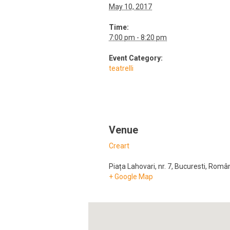
May 10, 2017
Time:
7:00 pm - 8:20 pm
Event Category:
teatrelli
Venue
Creart
Piața Lahovari, nr. 7
,
Bucuresti
,
Român
+ Google Map