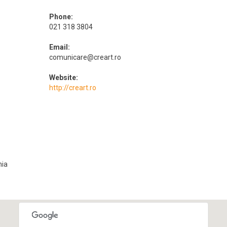
Phone:
021 318 3804
Email:
comunicare@creart.ro
Website:
http://creart.ro
ia