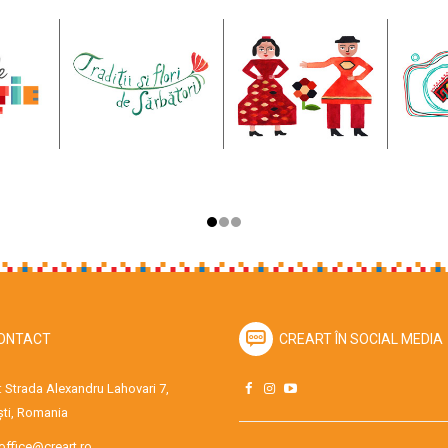
ONTACT
CREART ÎN SOCIAL MEDIA
 Strada Alexandru Lahovari 7,
ti, Romania
office@creart.ro