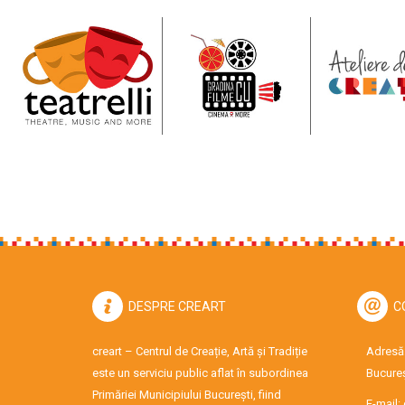
DESPRE CREART
C
creart – Centrul de Creație, Artă și Tradiție
Adresă:
este un serviciu public aflat în subordinea
Bucureș
Primăriei Municipiului București, fiind
E-mail: