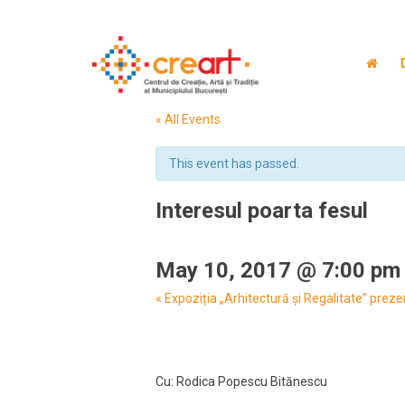
« All Events
This event has passed.
Interesul poarta fesul
May 10, 2017 @ 7:00 pm
Event
«
Expoziția „Arhitectură și Regalitate” preze
Navigation
Cu: Rodica Popescu Bitănescu