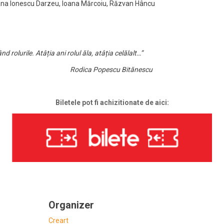
efana Ionescu Darzeu, Ioana Mărcoiu, Răzvan Hâncu
nd rolurile. Atâția ani rolul ăla, atâția celălalt…”
Rodica Popescu Bitănescu
Biletele pot fi achizitionate de aici:
Organizer
Creart