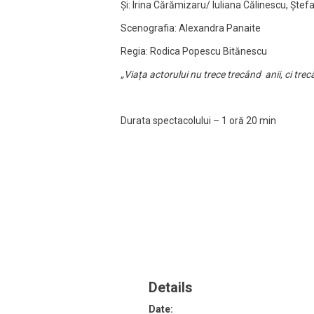
Și: Irina Cărămizaru/ Iuliana Călinescu, Șt
Scenografia: Alexandra Panaite
Regia: Rodica Popescu Bitănescu
„
Viața actorului nu trece trecând anii, ci trecâ
Durata spectacolului – 1 oră 20 min
Details
Date: