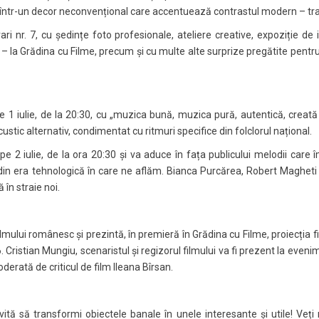
 într-un decor neconvențional care accentuează contrastul modern – tra
ari nr. 7, cu ședințe foto profesionale, ateliere creative, expoziție de i
– la Grădina cu Filme, precum și cu multe alte surprize pregătite pentru c
1 iulie, de la 20:30, cu „muzica bună, muzica pură, autentică, creată 
custic alternativ, condimentat cu ritmuri specifice din folclorul național.
e 2 iulie, de la ora 20:30 și va aduce în fața publicului melodii care 
din era tehnologică în care ne aflăm. Bianca Purcărea, Robert Magheti
în straie noi.
lmului românesc și prezintă, în premieră în Grădina cu Filme, proiecția f
 Cristian Mungiu, scenaristul și regizorul filmului va fi prezent la even
derată de criticul de film Ileana Bîrsan.
vită să transformi obiectele banale în unele interesante și utile! Veți r