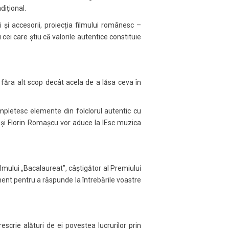
dițional.
i și accesorii, proiecția filmului românesc –
ei care știu că valorile autentice constituie
făra alt scop decât acela de a lăsa ceva în
împletesc elemente din folclorul autentic cu
 și Florin Romașcu vor aduce la IEsc muzica
ilmului „Bacalaureat”, câștigător al Premiului
iment pentru a răspunde la întrebările voastre
escrie alături de ei povestea lucrurilor prin