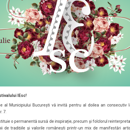
stivalului IEsc
!
ie al Municipiului București vă invită pentru al doilea an consecutiv 
. 7.
tituie o permanentă sursă de inspirație, precum și folclorul reinterpretat
e tradițiile și valorile românești printr-un mix de manifestări arti