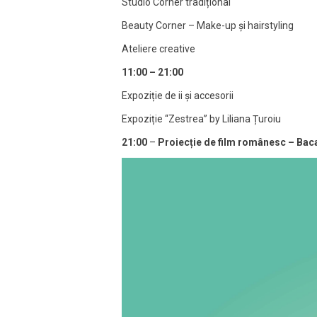
Studio Corner tradițional
Beauty Corner – Make-up și hairstyling
Ateliere creative
11:00 – 21:00
Expoziție de ii și accesorii
Expoziție “Zestrea” by Liliana Țuroiu
21:00
–
Proiec
ție de film românesc – Bac