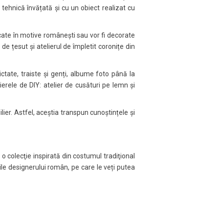
 tehnică învățată și cu un obiect realizat cu
cate în motive românești sau vor fi decorate
e țesut și atelierul de împletit coronițe din
tate, traiste și genți, albume foto până la
erele de DIY: atelier de cusături pe lemn și
ier. Astfel, aceștia transpun cunoștințele și
o colecţie inspirată din costumul tradiţional
ile designerului român, pe care le veți putea