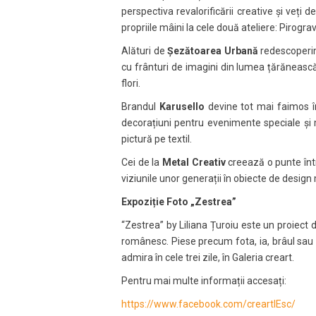
perspectiva revalorificării creative și veți
propriile mâini la cele două ateliere: Pirogr
Alături de
Șezătoarea Urbană
redescoperim 
cu frânturi de imagini din lumea țărănească la
flori.
Brandul
Karusello
devine tot mai faimos în
decorațiuni pentru evenimente speciale și m
pictură pe textil.
Cei de la
Metal Creativ
creează o punte într
viziunile unor generații în obiecte de design 
Expoziție Foto
„Zestrea”
“Zestrea” by Liliana Țuroiu este un proiect 
românesc. Piese precum fota, ia, brâul sau i
admira în cele trei zile, în Galeria creart.
Pentru mai multe informații accesați:
https://www.facebook.com/creartIEsc/