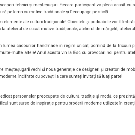
 descoperi tehnici și meșteșuguri. Fiecare participant va pleca acasă cu o
avură pe lemn cu motive tradiționale și Decoupage pe sticlă.
elemente ale culturii tradiționale! Obiectele și podoabele vor fi îmbră
 atelierul de cusut motive tradiționale, atelierul de mărgelit, atelierul d
 lumea cadourilor handmade în regim unicat, pornind de la tricouri pic
ulte-multe altele! Anul acesta vin la IEsc cu provocări noi pentru ateli
e meșteșugarii vechi și noua generație de designeri și creatori de mobil
moderne, încifrate cu povești la care sunteți invitați să luați parte!
dedicat persoanelor preocupate de cultură, tradiţie şi modă, ce prezintă 
licul sunt surse de inspiraţie pentru broderii moderne utilizate în creaţi