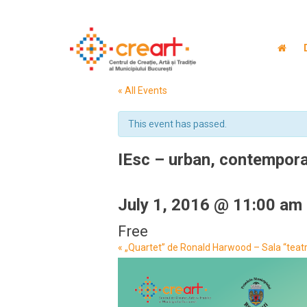
« All Events
This event has passed.
IEsc – urban, contempor
July 1, 2016 @ 11:00 am
Free
Event
«
„Quartet” de Ronald Harwood – Sala “teatre
Navigation