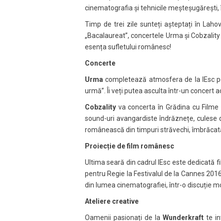
cinematografia și tehnicile meșteșugărești,
Timp de trei zile sunteți așteptați în Lahov
„Bacalaureat”, concertele Urma și Cobzality 
esența sufletului românesc!
Concerte
Urma
completează atmosfera de la IEsc pe 
urmă”. Îi veți putea asculta într-un concert a
Cobzality
va concerta în Grădina cu Filme p
sound-uri avangardiste îndrăznețe, culese 
românească din timpuri străvechi, îmbrăcată 
Proiecție de film românesc
Ultima seară din cadrul IEsc este dedicată fi
pentru Regie la Festivalul de la Cannes 2016.
din lumea cinematografiei, într-o discuție mo
Ateliere creative
Oamenii pasionați de la
Wunderkraft
te in