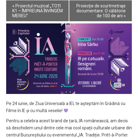
Event
«
Proiectul muzical „TOȚI
Proiecție de scurtmetraje
Navigation
K1 – ÎMPREUNĂ ÎNVINGEM
documentare: O călătorie
MEREU”
de 100 de ani
»
Pe 24 iunie, de Ziua Universală a IEI, te așteptăm în Grădină cu
Filme în IE și cu multă veselie!
Pentru a celebra acest brand de țară, IA românească, am decis
să deschidem unul dintre cele mai cool spații culturale urbane din
centrul Bucureștiului cu evenimentul „IA: Tradiție. Prêt-à-Porter.