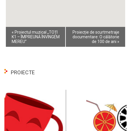
Event
«
Proiectul muzical „TOȚI
Proiecție de scurtmetraje
Navigation
K1 – ÎMPREUNĂ ÎNVINGEM
documentare: O călătorie
MEREU”
de 100 de ani
»
PROIECTE