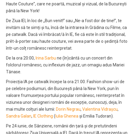
Haute Couture”, care ne poartă, muzical și vizual, de la București
până la New York!
De Ziua IEI, în loc de „Bun venit!” sau „Ne-a fost dor de tine!”, te
invităm să te simți și tu, încă de la intrarea în Grădina cu Filme, ca
pe catwalk. Dacă vii îmbrăcat/ă în IE, fie că este în stil tradițional,
prêt-à-porter sau haute couture, vei avea parte de o ședință foto
într-un colț românesc reinterpretat.
De la ora 20:00,
Irina Sarbu
ne (în)cântă cu un concert din
folclorul românesc, cu inflexiuni de jazz, un omagiu adus Mariei
Tănase.
Proiecția IA pe catwalk începe la ora 21:00. Fashion show-uri de
pe celebre podiumuri, din București până la New York, pun în
valoare frumusețea portului popular românesc, reinterpretat în
viziunea unor designeri români de excepție, cunoscuți, deja, în
mai multe colțuri ale lumii:
Dorin Negrau
,
Valentina Vidrașcu
,
Sandra Galan
,
IE Clothing
(
Iulia Ghenea
și Emilia Tudoran).
Pe 24 iunie, de Sânziene, românii din țară și de pretutindeni
sărbătoresc Ziua Universală a IEI. Dacă în trecut IA reprezenta un