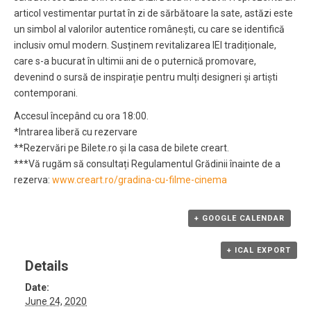
articol vestimentar purtat în zi de sărbătoare la sate, astăzi este
un simbol al valorilor autentice românești, cu care se identifică
inclusiv omul modern. Susținem revitalizarea IEI tradiționale,
care s-a bucurat în ultimii ani de o puternică promovare,
devenind o sursă de inspirație pentru mulți designeri și artiști
contemporani.
Accesul începând cu ora 18:00.
*Intrarea liberă cu rezervare
**Rezervări pe Bilete.ro și la casa de bilete creart.
***Vă rugăm să consultați Regulamentul Grădinii înainte de a
rezerva:
www.creart.ro/gradina-cu-filme-cinema
+ GOOGLE CALENDAR
+ ICAL EXPORT
Details
Date:
June 24, 2020