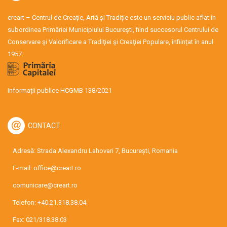
creart – Centrul de Creație, Artă și Tradiție este un serviciu public aflat în
subordinea Primăriei Municipiului București, fiind succesorul Centrului de
Conservare şi Valorificare a Tradiţiei şi Creaţiei Populare, înființat în anul
1957.
Informații publice HCGMB 138/2021
CONTACT
Adresă: Strada Alexandru Lahovari 7, București, Romania
E-mail:
office@creart.ro
comunicare@creart.ro
Telefon:
+40.21.318.38.04
Fax: 021/318.38.03