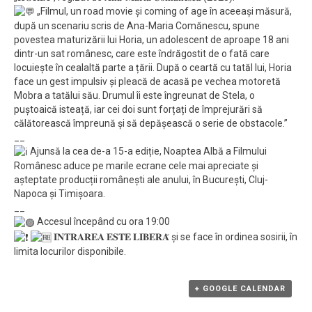
„Filmul, un road movie și coming of age în aceeași măsură,
după un scenariu scris de Ana-Maria Comănescu, spune
povestea maturizării lui Horia, un adolescent de aproape 18 ani
dintr-un sat românesc, care este îndrăgostit de o fată care
locuiește în cealaltă parte a țării. După o ceartă cu tatăl lui, Horia
face un gest impulsiv și pleacă de acasă pe vechea motoretă
Mobra a tatălui său. Drumul îi este îngreunat de Stela, o
puștoaică isteață, iar cei doi sunt forțați de împrejurări să
călătorească împreună și să depășească o serie de obstacole.”
__
Ajunsă la cea de-a 15-a ediție, Noaptea Albă a Filmului
Românesc aduce pe marile ecrane cele mai apreciate și
așteptate producții românești ale anului, în București, Cluj-
Napoca și Timișoara.
__
Accesul începând cu ora 19:00
𝐈𝐍𝐓𝐑𝐀𝐑𝐄𝐀 𝐄𝐒𝐓𝐄 𝐋𝐈𝐁𝐄𝐑𝐀̆ și se face în ordinea sosirii, în
limita locurilor disponibile.
+ GOOGLE CALENDAR