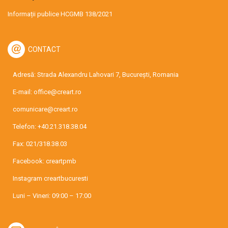
Informații publice HCGMB 138/2021
CONTACT
Adresă: Strada Alexandru Lahovari 7, București, Romania
E-mail:
office@creart.ro
comunicare@creart.ro
Telefon:
+40.21.318.38.04
Fax: 021/318.38.03
Facebook:
creartpmb
Instagram
creartbucuresti
Luni – Vineri: 09:00 – 17:00