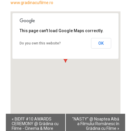
www.gradinacufilme.ro
This page can't load Google Maps correctly.
OK
Do you own this website?
Event
«
BIDFF #10 AWARDS
"NASTY" @ Noaptea Albă
Navigation
CEREMONY @ Grădina cu
a Filmului Românesc în
Filme - Cinema & More
Grădina cu Filme
»