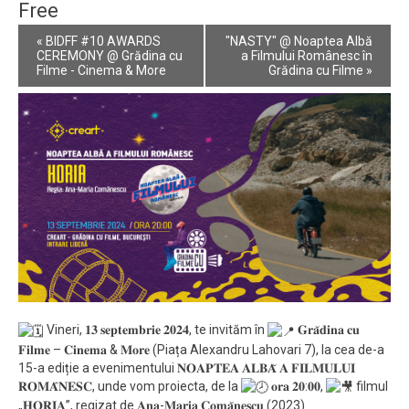
Free
Event
«
BIDFF #10 AWARDS
"NASTY" @ Noaptea Albă
Navigation
CEREMONY @ Grădina cu
a Filmului Românesc în
Filme - Cinema & More
Grădina cu Filme
»
Vineri, 𝟏𝟑 𝐬𝐞𝐩𝐭𝐞𝐦𝐛𝐫𝐢𝐞 𝟐𝟎𝟐𝟒, te invităm în
𝐆𝐫𝐚̆𝐝𝐢𝐧𝐚 𝐜𝐮
𝐅𝐢𝐥𝐦𝐞 – 𝐂𝐢𝐧𝐞𝐦𝐚 & 𝐌𝐨𝐫𝐞 (Piața Alexandru Lahovari 7), la cea de-a
15-a ediție a evenimentului 𝐍𝐎𝐀𝐏𝐓𝐄𝐀 𝐀𝐋𝐁𝐀̆ 𝐀 𝐅𝐈𝐋𝐌𝐔𝐋𝐔𝐈
𝐑𝐎𝐌𝐀̂𝐍𝐄𝐒𝐂, unde vom proiecta, de la
𝐨𝐫𝐚 𝟐𝟎:𝟎𝟎,
filmul
„𝐇𝐎𝐑𝐈𝐀”, regizat de 𝐀𝐧𝐚-𝐌𝐚𝐫𝐢𝐚 𝐂𝐨𝐦𝐚̆𝐧𝐞𝐬𝐜𝐮 (2023).