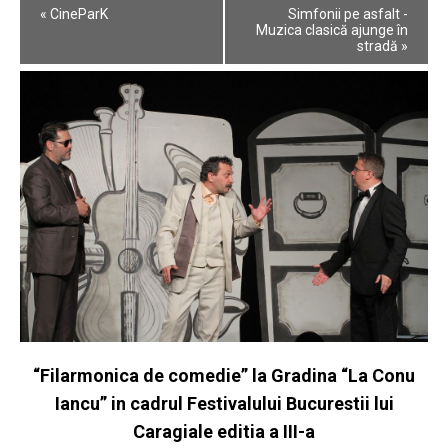
Event
«
CineParK
Simfonii pe asfalt -
Navigation
Muzica clasică ajunge în
stradă
»
“Filarmonica de comedie” la Gradina “La Conu
Iancu” in cadrul Festivalului Bucurestii lui
Caragiale editia a III-a