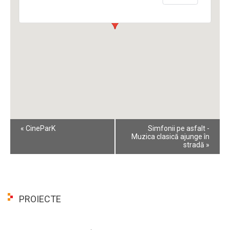
Event
«
CineParK
Simfonii pe asfalt -
Navigation
Muzica clasică ajunge în
stradă
»
PROIECTE