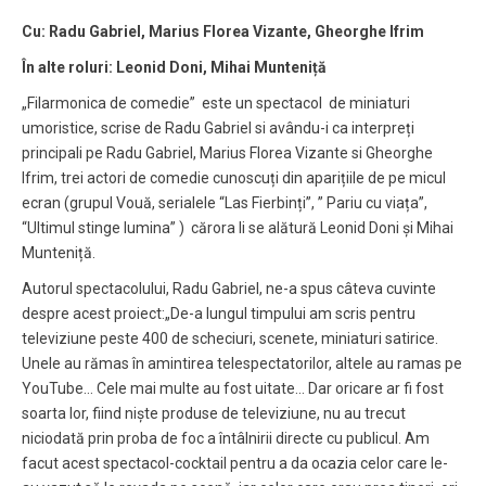
Cu: Radu Gabriel, Marius Florea Vizante, Gheorghe Ifrim
În alte roluri: Leonid Doni, Mihai Munteniță
„Filarmonica de comedie” este un spectacol de miniaturi
umoristice, scrise de Radu Gabriel si avându-i ca interpreți
principali pe Radu Gabriel, Marius Florea Vizante si Gheorghe
Ifrim, trei actori de comedie cunoscuți din aparițiile de pe micul
ecran (grupul Vouă, serialele “Las Fierbinți”, ” Pariu cu viața”,
“Ultimul stinge lumina” ) cărora li se alătură Leonid Doni și Mihai
Munteniță.
Autorul spectacolului, Radu Gabriel, ne-a spus câteva cuvinte
despre acest proiect:„De-a lungul timpului am scris pentru
televiziune peste 400 de scheciuri, scenete, miniaturi satirice.
Unele au rămas în amintirea telespectatorilor, altele au ramas pe
YouTube… Cele mai multe au fost uitate… Dar oricare ar fi fost
soarta lor, fiind niște produse de televiziune, nu au trecut
niciodată prin proba de foc a întâlnirii directe cu publicul. Am
facut acest spectacol-cocktail pentru a da ocazia celor care le-