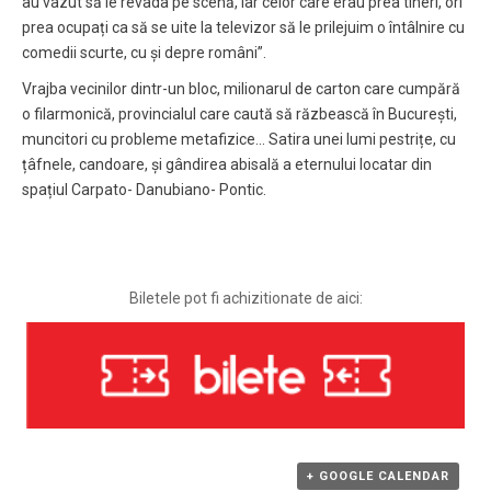
au vazut să le revada pe scenă, iar celor care erau prea tineri, ori
prea ocupați ca să se uite la televizor să le prilejuim o întâlnire cu
comedii scurte, cu și depre români”.
Vrajba vecinilor dintr-un bloc, milionarul de carton care cumpără
o filarmonică, provincialul care caută să răzbească în București,
muncitori cu probleme metafizice… Satira unei lumi pestrițe, cu
țâfnele, candoare, și gândirea abisală a eternului locatar din
spațiul Carpato- Danubiano- Pontic.
Biletele pot fi achizitionate de aici:
+ GOOGLE CALENDAR