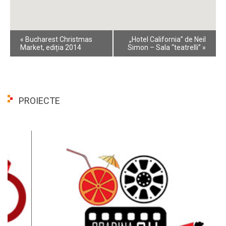
Event
«
Bucharest Christmas
„Hotel California” de Neil
Navigation
Market, ediția 2014
Simon – Sala “teatrelli”
»
PROIECTE