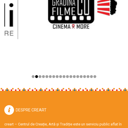
DESPRE CREART
creart – Centrul de Creație, Artă și Tradiție este un serviciu public aflat în