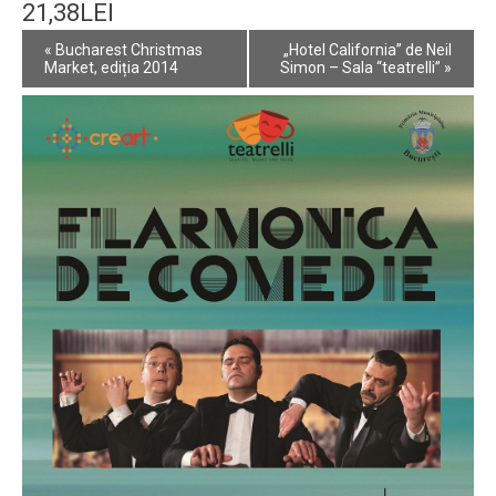
21,38LEI
Event
«
Bucharest Christmas
„Hotel California” de Neil
Navigation
Market, ediția 2014
Simon – Sala “teatrelli”
»