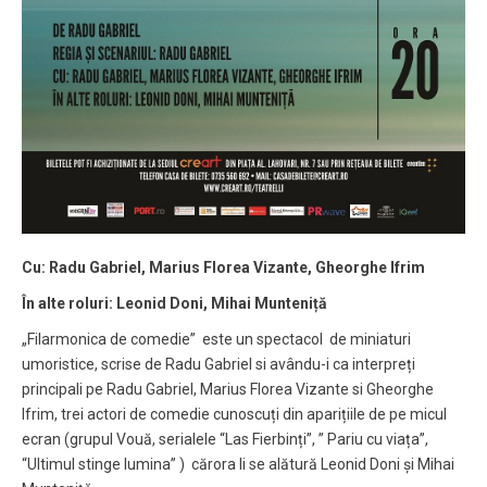
Cu: Radu Gabriel, Marius Florea Vizante, Gheorghe Ifrim
În alte roluri: Leonid Doni, Mihai Munteniță
„Filarmonica de comedie” este un spectacol de miniaturi
umoristice, scrise de Radu Gabriel si avându-i ca interpreți
principali pe Radu Gabriel, Marius Florea Vizante si Gheorghe
Ifrim, trei actori de comedie cunoscuți din aparițiile de pe micul
ecran (grupul Vouă, serialele “Las Fierbinți”, ” Pariu cu viața”,
“Ultimul stinge lumina” ) cărora li se alătură Leonid Doni și Mihai