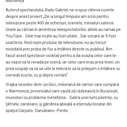
Munteniță.
Autorul spectacolului, Radu Gabriel, ne-a spus câteva cuvinte
despre acest proiect:„De-a lungul timpului am scris pentru
televiziune peste 400 de scheciuri, scenete, miniaturi satirice.
Unele au rămas în amintirea telespectatorilor, altele au ramas pe
YouTube… Cele mai multe au fost uitate… Dar oricare ar fi fost
soarta lor, fiind niște produse de televiziune, nu au trecut
niciodată prin proba de foc a întâlnirii directe cu publicul. Am
facut acest spectacol-cocktail pentru a da ocazia celor care le-
au vazut să le revada pe scenă, iar celor care erau prea tineri, ori
prea ocupați ca să se uite la televizor să le prilejuim o întâlnire cu
comedii scurte, cu și depre români”.
Vrajba vecinilor dintr-un bloc, milionarul de carton care cumpără
o filarmonică, provincialul care caută să răzbească în București,
muncitori cu probleme metafizice… Satira unei lumi pestrițe, cu
țâfnele, candoare, și gândirea abisală a eternului locatar din
spațiul Carpato- Danubiano- Pontic.