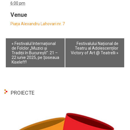
6:00 pm
Venue
Piața Alexandru Lahovari nr. 7
Event
«
Festivalul Internațional
Festivalului Național de
Navigation
de Folclor „Muzici și
Teatru al Adolescenților
Tradiții în București”: 21 –
Victory of Art @ Teatrelli
»
22 iunie 2025, pe Șoseaua
Kiseleff!
PROIECTE