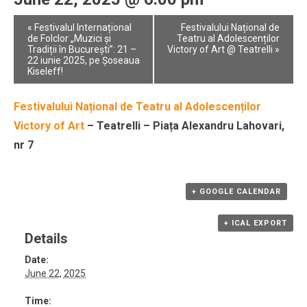
Event
«
Festivalul Internațional
Festivalului Național de
Navigation
de Folclor „Muzici și
Teatru al Adolescenților
Tradiții în București”: 21 –
Victory of Art @ Teatrelli
»
22 iunie 2025, pe Șoseaua
Kiseleff!
Festivalului Național de Teatru al Adolescenților
Victory of Art
– Teatrelli – Piața Alexandru Lahovari,
nr 7
+ GOOGLE CALENDAR
+ ICAL EXPORT
Details
Date:
June 22, 2025
Time: