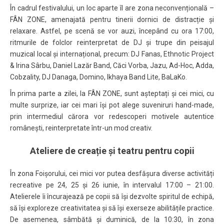
În cadrul festivalului, un loc aparte îl are zona neconvențională –
FÂN ZONE, amenajată pentru tinerii dornici de distracție și
relaxare. Astfel, pe scenă se vor auzi, începând cu ora 17:00,
ritmurile de folclor reinterpretat de DJ și trupe din peisajul
muzical local și internațional, precum: DJ Fanas, Ethnotic Project
& Irina Sârbu, Daniel Lazăr Band, Căci Vorba, Jazu, Ad-Hoc, Adda,
Cobzality, DJ Danaga, Domino, Ikhaya Band Lite, BaLaKo.
În prima parte a zilei, la FÂN ZONE, sunt așteptați și cei mici, cu
multe surprize, iar cei mari își pot alege suveniruri hand-made,
prin intermediul cărora vor redescoperi motivele autentice
românești, reinterpretate într-un mod creativ.
Ateliere de creație și teatru pentru copii
În zona Foișorului, cei mici vor putea desfășura diverse activități
recreative pe 24, 25 și 26 iunie, în intervalul 17:00 – 21:00.
Atelierele îi încurajează pe copii să își dezvolte spiritul de echipă,
să își exploreze creativitatea și să își exerseze abilitățile practice.
De asemenea, sâmbătă și duminică, de la 10:30, în zona