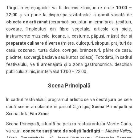
Târgul meșteșugarilor va fi deschis zilnic, între orele
10:00 –
22:00
și va pune la dispoziția vizitatorilor o gamă variată de
obiecte de artizanat
(ceramică, sculpturi în lemn și os, țesături,
covoare, împletituri din fibre vegetale, articole din piele,
instrumente muzicale, icoane, ii, costume, păpuși, măști) dar și
preparate culinare diverse
(miere, dulcețuri, siropuri, prăjituri de
casă, cozonaci, turtă dulce, covrigei, brânzeturi, pâine de casă,
plăcinte, scovergi, baclava sau kurtos colacs). Totodată, în cadrul
festivalului, va fi amenajată și o zonă gastronomică, deschisă
publicului zilnic, în intervalul 10:00 – 22:00.
Scena Principală
În cadrul festivalului, programul artistic se va desfășura pe cele
două scene amplasate în parcul Cișmigiu,
Scena Principală
și
Scena de la
Fân Zone
.
Scena Principală, situată pe peluza restaurantului Monte Carlo,
va reuni
concerte susținute de soliști îndrăgiți
–
Mioara Velicu,