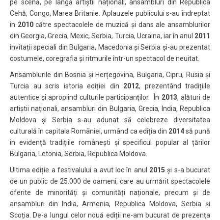
pe scenă, pe lângă artiștii naționali, ansambluri din Republica
Cehă, Congo, Marea Britanie. Aplauzele publicului s-au îndreptat
în
2010
către spectacolele de muzică și dans ale ansamblurilor
din Georgia, Grecia, Mexic, Serbia, Turcia, Ucraina, iar în anul
2011
invitații speciali din Bulgaria, Macedonia și Serbia și-au prezentat
costumele, coregrafia și ritmurile într-un spectacol de neuitat.
Ansamblurile din Bosnia și Herțegovina, Bulgaria, Cipru, Rusia și
Turcia au scris istoria ediției din
2012
, prezentând tradițiile
autentice și apropiind culturile participanților. În
2013
, alături de
artiștii naționali, ansambluri din Bulgaria, Grecia, India, Republica
Moldova și Serbia s-au adunat să celebreze diversitatea
culturală în capitala României, urmând ca ediția din
2014
să pună
în evidență tradițiile românești și specificul popular al țărilor
Bulgaria, Letonia, Serbia, Republica Moldova.
Ultima ediție a festivalului a avut loc în anul
2015
și s-a bucurat
de un public de 25.000 de oameni, care au urmărit spectacolele
oferite de minorități și comunități naționale, precum și de
ansambluri din India, Armenia, Republica Moldova, Serbia și
Scoția. De-a lungul celor nouă ediții ne-am bucurat de prezența