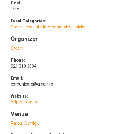
Cost:
Free
Event Categories:
Creart
,
Festivalul Internațional de Folclor
Organizer
Creart
Phone:
021 318 3804
Email:
comunicare@creart.ro
Website:
http://creart.ro
Venue
Parcul Cișmigiu