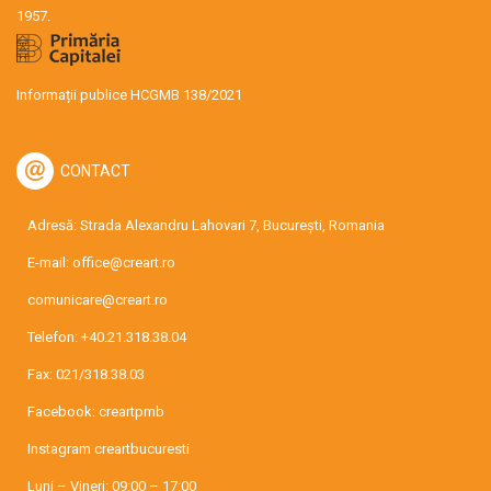
1957.
Informații publice HCGMB 138/2021
CONTACT
Adresă: Strada Alexandru Lahovari 7, București, Romania
E-mail:
office@creart.ro
comunicare@creart.ro
Telefon:
+40.21.318.38.04
Fax: 021/318.38.03
Facebook:
creartpmb
Instagram
creartbucuresti
Luni – Vineri: 09:00 – 17:00