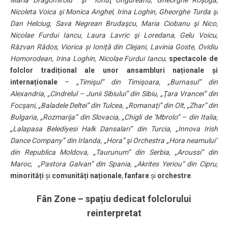
Maria Dragomiroiu şi Ionuţ Ungureanu, Gheorghe Roşoga,
Nicoleta Voica şi Monica Anghel, Irina Loghin, Gheorghe Turda şi
Dan Helciug, Sava Negrean Brudaşcu, Maria Ciobanu şi Nico,
Nicolae Furdui Iancu, Laura Lavric şi Loredana, Gelu Voicu,
Răzvan Rădos, Viorica și Ioniță din Clejani, Lavinia Goste, Ovidiu
Homorodean, Irina Loghin, Nicolae Furdui Iancu
;
spectacole de
folclor tradițional ale unor ansambluri naționale și
internaționale
–
„Timişul” din Timişoara, „Burnasul” din
Alexandria, „Cindrelul – Junii Sibiului” din Sibiu, „Ţara Vrancei” din
Focşani, „Baladele Deltei” din Tulcea, „Romanaţi” din Olt, „Zhar” din
Bulgaria, „Rozmarija” din Slovacia, „Chigli de ’Mbrolo” – din Italia,
„Lalapasa Belediyesi Halk Dansalari” din Turcia, „Innova Irish
Dance Company” din Irlanda, „Hora” şi Orchestra „Hora neamului”
din Republica Moldova, „Taurunum” din Serbia, „Aroussi” din
Maroc, „Pastora Galvan” din Spania, „Akrites Yeriou” din Cipru
;
minorități
și
comunități naționale
,
fanfare
și
orchestre
.
Fân Zone – spațiu dedicat folclorului
reinterpretat