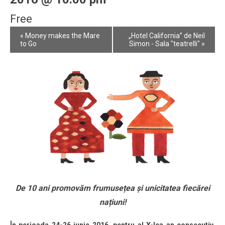
Free
Event
«
Money makes the Mare
„Hotel California” de Neil
Navigation
to Go
Simon - Sala "teatrelli"
»
De 10 ani promovăm frumusețea și unicitatea fiecărei
națiuni!