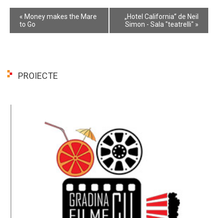
Event
«
Money makes the Mare
„Hotel California” de Neil
Navigation
to Go
Simon - Sala "teatrelli"
»
PROIECTE