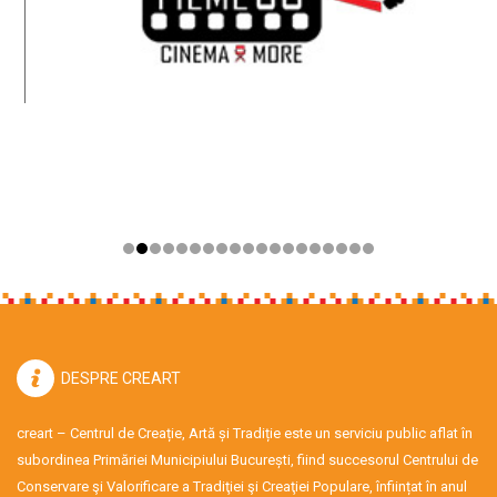
DESPRE CREART
creart – Centrul de Creație, Artă și Tradiție este un serviciu public aflat în
subordinea Primăriei Municipiului București, fiind succesorul Centrului de
Conservare şi Valorificare a Tradiţiei şi Creaţiei Populare, înființat în anul