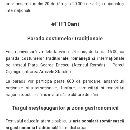
unor ansambluri din 20 de țări și a 20.000 de artiști naționali și
internaționali.
#FIF10ani
Parada costumelor tradiționale
Ediția aniversară va debuta vineri, 24 iunie, de la ora 15:00, cu
parada costumelor tradiționale românești și internaționale
pe traseul Piața George Enescu (Ateneul Român) – Parcul
Cișmigiu (intrarea Arhivele Statului).
La paradă vor participa peste
600
de persoane, ansambluri
naționale și internaționale, fanfare, comunități și minorități
naționale, publicul fiind invitat să se alăture defilării.
Târgul meșteșugarilor și zona gastronomică
Festivalul aduce în atenția publicului
arta populară românească
și gastronomia tradițională
în mediul urban.