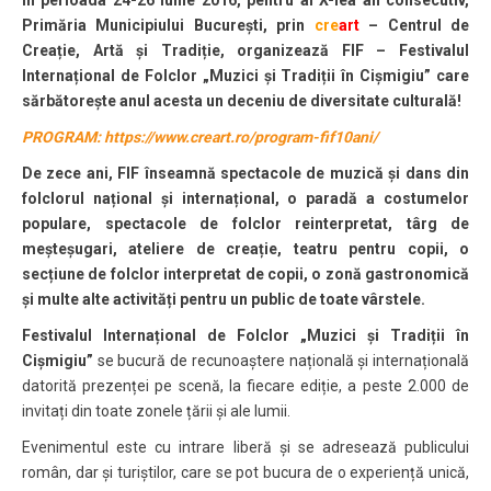
În perioada 24-26 iunie 2016, pentru al X-lea an consecutiv,
Primăria Municipiului București, prin
cre
art
– Centrul de
Creație, Artă și Tradiție, organizează FIF – Festivalul
Internațional de Folclor „Muzici și Tradiții în Cișmigiu” care
sărbătorește anul acesta un deceniu de diversitate culturală!
PROGRAM: https://www.creart.ro/program-fif10ani/
De
zece ani,
FIF înseamnă spectacole de
muzică
și
dans
din
folclorul național și internațional,
o paradă
a costumelor
populare, spectacole de
folclor reinterpretat, târg de
meșteșugari, ateliere de creație,
teatru pentru copii, o
secțiune de folclor interpretat de copii,
o
zonă gastronomică
și multe alte activități pentru un public de toate vârstele.
Festivalul Internațional de Folclor „Muzici și Tradiții în
Cișmigiu”
se bucură de recunoaștere națională și internațională
datorită prezenței pe scenă, la fiecare ediție, a peste 2.000 de
invitați din toate zonele țării și ale lumii.
Evenimentul este cu intrare liberă și se adresează publicului
român, dar și turiștilor, care se pot bucura de o experiență unică,