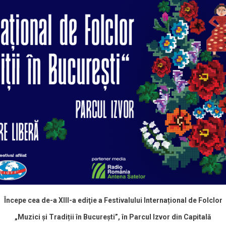
Începe cea de-a XIII-a ediţie a Festivalului Internațional de Folclor
„Muzici și Tradiții în București”, în Parcul Izvor din Capitală