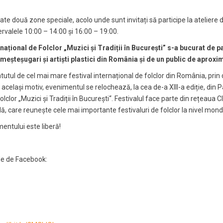
ate două zone speciale, acolo unde sunt invitați să participe la ateliere 
rvalele 10:00 – 14:00 și 16:00 – 19:00.
național de Folclor „Muzici și Tradiții în București” s-a bucurat de pa
i, meșteșugari și artiști plastici din România și de un public de aprox
tutul de cel mai mare festival internațional de folclor din România, prin d
n același motiv, evenimentul se relochează, la cea de-a XIII-a ediție, din 
lclor „Muzici și Tradiții în București“. Festivalul face parte din rețeaua C
ală, care reunește cele mai importante festivaluri de folclor la nivel mondi
mentului este liberă!
ile de Facebook: