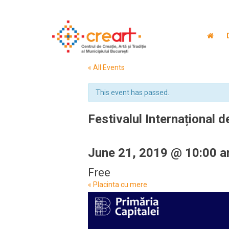
« All Events
This event has passed.
Festivalul Internațional d
June 21, 2019 @ 10:00 
Free
Event
«
Placinta cu mere
Navigation