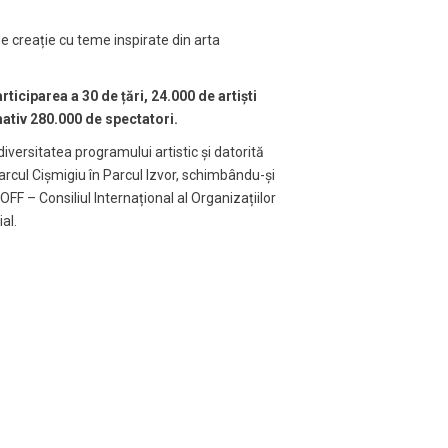
de creație cu teme inspirate din arta
rticiparea a 30 de țări, 24.000 de artiști
imativ 280.000 de spectatori.
iversitatea programului artistic și datorită
Parcul Cișmigiu în Parcul Izvor, schimbându-și
IOFF – Consiliul Internațional al Organizațiilor
al.