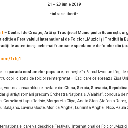
21 – 23 iunie 2019
-intrare liberă-
rt
– Centrul de Creație, Artă și Tradiție al Municipiului București, o
a ediție a Festivalului Internațional de Folclor „Muzici și Tradiții în
tradițiile autentice și cele mai frumoase spectacole de folclor din țară
.com/1rbj1
e
, cu
parada costumelor populare
, reuneşte în Parcul Izvor un târg d
tru copii, o zonă de folclor reinterpretat – IEsc, care celebrează Ziua Un
ui, vor urca ansamblurile invitate din
China
,
Serbia
,
Slovacia
,
Republica
 dar şi artişti români precum Orchestra Națională „Valahia”, condusă de 
n, Cornelia și Lupu Rednic, Margareta Clipa, Aneta Stan, Ștefania Rareș,
u Sălăjanu, Lavinia Goste, Monica Anghel, Luminița Anghel, Nico, Paula 
naționale, care va deschide Festivalul Internațional de Folclor „Muzici și