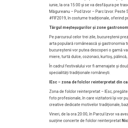
iunie, la ora 15:00 și se va desfășura pe tr
Măgureanu – Pod Izvor – Parc Izvor. Peste 500
#FIF2019, în costume tradiționale, oferind pr
Târgul meșteșugurilor și zone gastronom
Pe parcursul celor trei zile, bucureştenii prez
arta populară românească și gastronomia trad
bucureștenii vor putea descoperi o gamă vari
miere, turtă dulce, cozonaci, kurtoș, pălincă, 
În cadrul festivalului vor fi amenajate și dou
specialități tradiționale românești.
IEsc – zona de folclor reinterpretat din ca
Zona de folclor reinterpretat – IEsc, pregăteș
foto profesionale, în care vizitatorii își vor 
creative dedicate motivelor tradiționale, baz
Vineri, de la ora 20:00, în Parcul Izvor va a
susține concerte de folclor reinterpretat
Nic