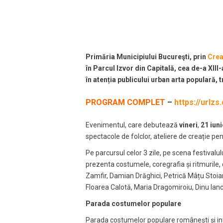
Primăria Municipiului Bucureşti, prin
Crea
în Parcul Izvor din Capitală, cea de-a XIII-
în atenția publicului urban arta populară, 
PROGRAM COMPLET
–
https://urlzs
Evenimentul, care debutează
vineri
,
21 iuni
spectacole de folclor, ateliere de creație pen
Pe parcursul celor 3 zile, pe scena festivalul
prezenta costumele, coregrafia și ritmurile,
Zamfir, Damian Drăghici, Petrică Mâțu Stoia
Floarea Calotă, Maria Dragomiroiu, Dinu Ianc
Parada costumelor populare
Parada costumelor populare românești și inter