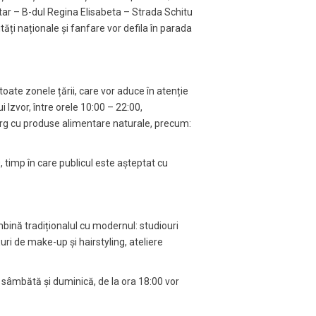
itar – B-dul Regina Elisabeta – Strada Schitu
ăți naționale și fanfare vor defila în parada
 toate zonele țării, care vor aduce în atenție
Izvor, între orele 10:00 – 22:00,
târg cu produse alimentare naturale, precum:
, timp în care publicul este așteptat cu
îmbină tradiționalul cu modernul: studiouri
țuri de make-up și hairstyling, ateliere
ar sâmbătă și duminică, de la ora 18:00 vor