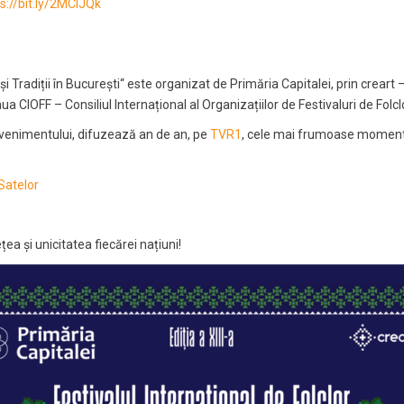
s://bit.ly/2MClJQk
și Tradiții în București“ este organizat de Primăria Capitalei, prin creart –
ua CIOFF – Consiliul Internațional al Organizațiilor de Festivaluri de Folclo
enimentului, difuzează an de an, pe
TVR1
, cele mai frumoase momente
Satelor
 și unicitatea fiecărei națiuni!