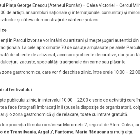
aseul Piața George Enescu (Ateneul Român) – Calea Victoriei – Cercul Mil
 de artiști, ansambluri naționale şi internaționale, comunități şi minorit
ivitorilor și câteva demonstrații de cântece și dans.
ice
enţi în Parcul Izvor se vor întâlni cu artizani și meșteșugari autentici din
ițională. La cele aproximativ 70 de căsuțe amplasate pe aleile Parcului 
ată de obiecte de artizanat, accesorii și obiecte decorative, dar și un 
dulcețuri, zacuște, specialități tradiționale din carne sau plăcinte.
ă zone gastronomice, care vor fi deschise zilnic, între orele 10:00 – 22:00
drul festivalului
te publicului zilnic, în intervalul 10:00 – 22:00 o serie de activități care 
putea face fotografii îmbrăcați în ii (puse la dispozițe de organizatori), col
ar și o zonă gastronomică și de relaxare, toate cu intrare gratuită.
vea loc proiecția filmului românesc Moromeții 2, regizat de Stere Gulea, i
o de Transilvania
,
Argatu
’
,
Fantome
,
Maria R
ăducanu
și mulți alții.