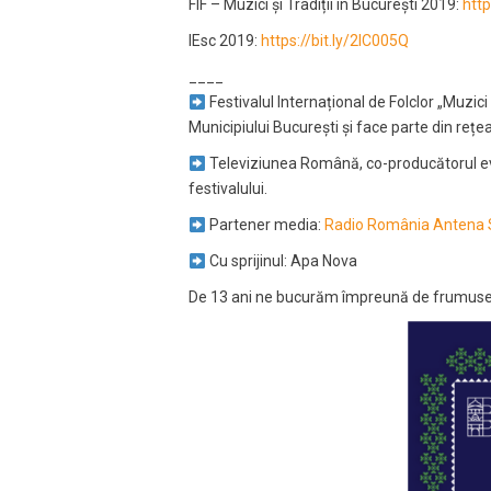
FIF – Muzici și Tradiții în București 2019:
http
IEsc 2019:
https://bit.ly/2IC005Q
____
Festivalul Internațional de Folclor „Muzici 
Municipiului București și face parte din rețea
Televiziunea Română, co-producătorul ev
festivalului.
Partener media:
Radio România Antena 
Cu sprijinul: Apa Nova
De 13 ani ne bucurăm împreună de frumusețea