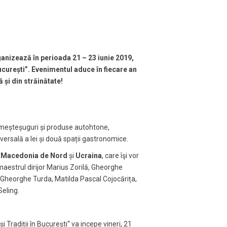
rganizează în perioada 21 – 23 iunie 2019,
 București”. Evenimentul aduce în fiecare an
 și din străinătate!
e meșteșuguri și produse autohtone,
iversală a Iei și două spații gastronomice.
 Macedonia de Nord
și
Ucraina
, care îşi vor
maestrul dirijor Marius Zorilă, Gheorghe
 Gheorghe Turda, Matilda Pascal Cojocărița,
Seling.
 Tradiții în București“ va incepe vineri, 21