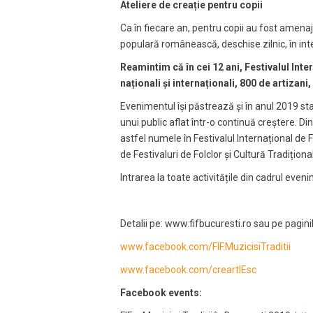
Ateliere de creație pentru copii
Ca în fiecare an, pentru copii au fost amenaj
populară românească, deschise zilnic, în inte
Reamintim că în cei 12 ani, Festivalul Inter
naționali și internaționali, 800 de artizan
Evenimentul își păstrează și în anul 2019 sta
unui public aflat într-o continuă creștere. Di
astfel numele în Festivalul Internațional de Fo
de Festivaluri de Folclor și Cultură Tradițion
Intrarea la toate activitățile din cadrul eveni
Detalii pe: www.fifbucuresti.ro sau pe pagin
www.facebook.com/FIF.MuzicisiTraditii
www.facebook.com/creartIEsc
Facebook events: