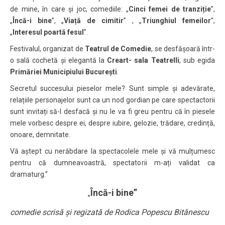
de mine, în care și joc, comediile: „
Cinci femei de tranziție
”,
„
Încă-i bine
”, „
Viață de cimitir
” , „
Triunghiul femeilor
”,
„
Interesul poartă fesul
”.
Festivalul, organizat de
Teatrul de Comedie
, se desfășoară într-
o sală cochetă și elegantă la
Creart- sala Teatrelli
, sub egida
Primăriei Municipiului București
.
Secretul succesului pieselor mele? Sunt simple și adevărate,
relațiile personajelor sunt ca un nod gordian pe care spectactorii
sunt invitați să-l desfacă și nu le va fi greu pentru că în piesele
mele vorbesc despre ei, despre iubire, gelozie, trădare, credință,
onoare, demnitate.
Vă aștept cu nerăbdare la spectacolele mele și vă mulțumesc
pentru că dumneavoastră, spectatorii m-ați validat ca
dramaturg.”
Încă-i bine”
„
comedie scrisă și regizată de Rodica Popescu Bitănescu