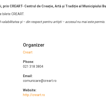
 prin CREART- Centrul de Creație, Artă și Tradiție al Municipiului Bu
de bilete CREART.
rd valabilitatea și – din respect pentru artiști – accesul nu mai este permi
Organizer
Creart
Phone:
021 318 3804
Email:
comunicare@creart.ro
Website:
http://creart.ro