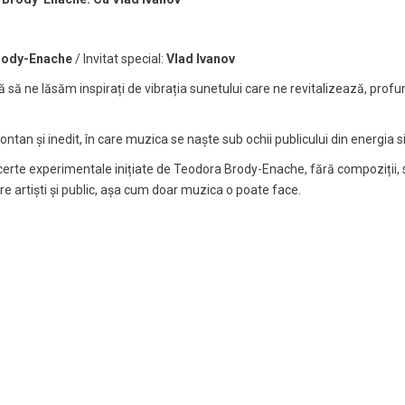
rody-Enache
/ Invitat special:
Vlad Ivanov
să ne lăsăm inspirați de vibrația sunetului care ne revitalizează, profund
an și inedit, în care muzica se naște sub ochii publicului din energia s
erte experimentale inițiate de Teodora Brody-Enache, fără compoziții, sce
re artiști și public, așa cum doar muzica o poate face.