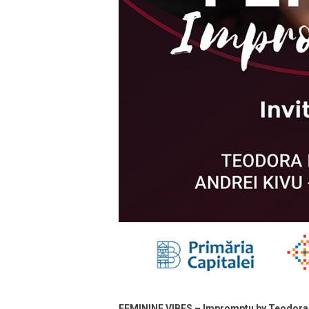
FEMININE VIBES – Impromptu by Teodora 