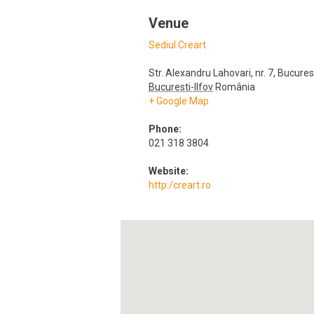
Venue
Sediul Creart
Str. Alexandru Lahovari, nr. 7
,
Bucures
Bucuresti-Ilfov
România
+ Google Map
Phone:
021 318 3804
Website:
http:/creart.ro