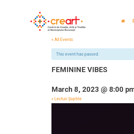
« All Events
This event has passed.
FEMININE VIBES
March 8, 2023 @ 8:00 p
Event
«
Lecturi Șoptite
Navigation