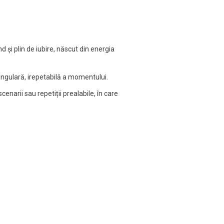
 și plin de iubire, născut din energia
ingulară, irepetabilă a momentului.
narii sau repetiții prealabile, în care