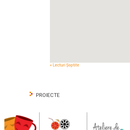
Event
«
Lecturi Șoptite
Navigation
PROIECTE