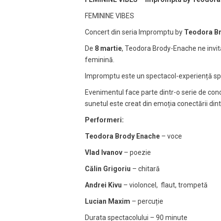
FEMININE VIBES
Concert din seria Impromptu by
Teodora B
De
8 martie
, Teodora Brody-Enache ne invită 
feminină.
Impromptu este un spectacol-experiență spont
Evenimentul face parte dintr-o serie de conc
sunetul este creat din emoția conectării dint
Performeri:
Teodora Brody Enache
– voce
Vlad Ivanov
– poezie
Călin Grigoriu
– chitară
Andrei Kivu
– violoncel, flaut, trompetă
Lucian Maxim
– percuție
Durata spectacolului – 90 minute