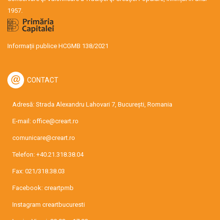
1957.
Informații publice HCGMB 138/2021
CONTACT
Adresă: Strada Alexandru Lahovari 7, București, Romania
E-mail:
office@creart.ro
comunicare@creart.ro
Telefon:
+40.21.318.38.04
Fax: 021/318.38.03
Facebook:
creartpmb
Instagram
creartbucuresti