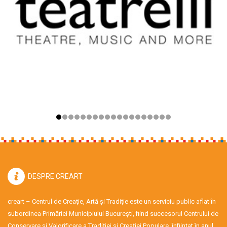
DESPRE CREART
creart – Centrul de Creație, Artă și Tradiție este un serviciu public aflat în
subordinea Primăriei Municipiului București, fiind succesorul Centrului de
Conservare şi Valorificare a Tradiţiei şi Creaţiei Populare, înființat în anul