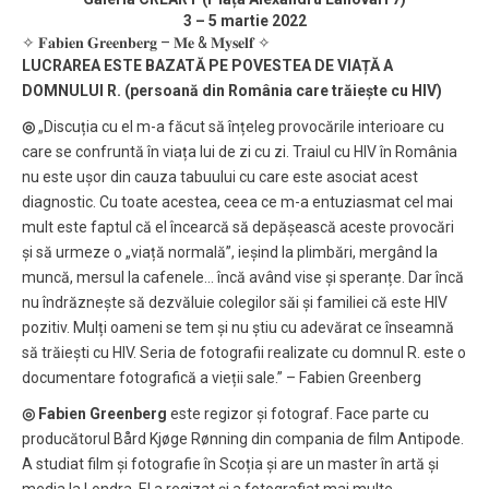
3 – 5 martie 2022
✧ 𝐅𝐚𝐛𝐢𝐞𝐧 𝐆𝐫𝐞𝐞𝐧𝐛𝐞𝐫𝐠 – 𝐌𝐞 & 𝐌𝐲𝐬𝐞𝐥𝐟 ✧
LUCRAREA ESTE BAZATĂ PE POVESTEA DE VIAȚĂ A
DOMNULUI R. (persoană din România care trăiește cu HIV)
◎
„Discuția cu el m-a făcut să înțeleg provocările interioare cu
care se confruntă în viața lui de zi cu zi. Traiul cu HIV în România
nu este ușor din cauza tabuului cu care este asociat acest
diagnostic. Cu toate acestea, ceea ce m-a entuziasmat cel mai
mult este faptul că el încearcă să depășească aceste provocări
și să urmeze o „viață normală”, ieșind la plimbări, mergând la
muncă, mersul la cafenele… încă având vise și speranțe. Dar încă
nu îndrăznește să dezvăluie colegilor săi și familiei că este HIV
pozitiv. Mulți oameni se tem și nu știu cu adevărat ce înseamnă
să trăiești cu HIV. Seria de fotografii realizate cu domnul R. este o
documentare fotografică a vieții sale.” – Fabien Greenberg
◎ Fabien Greenberg
este regizor și fotograf. Face parte cu
producătorul Bård Kjøge Rønning din compania de film Antipode.
A studiat film și fotografie în Scoția și are un master în artă și