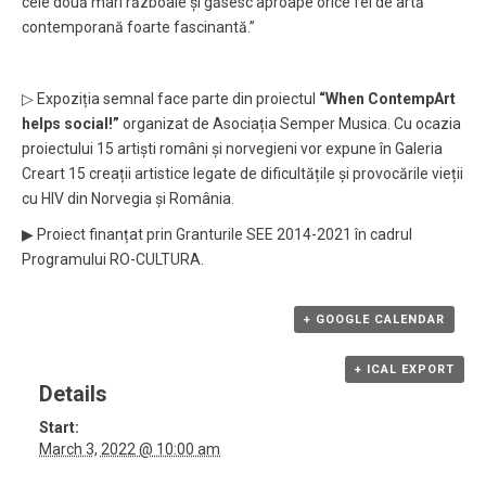
cele două mari războaie și găsesc aproape orice fel de artă
contemporană foarte fascinantă.”
▷ Expoziția semnal face parte din proiectul
“When ContempArt
helps social!”
organizat de Asociația Semper Musica. Cu ocazia
proiectului 15 artiști români și norvegieni vor expune în Galeria
Creart 15 creații artistice legate de dificultățile și provocările vieții
cu HIV din Norvegia și România.
▶︎ Proiect finanțat prin Granturile SEE 2014-2021 în cadrul
Programului RO-CULTURA.
+ GOOGLE CALENDAR
+ ICAL EXPORT
Details
Start:
March 3, 2022 @ 10:00 am