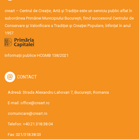
creart – Centrul de Creație, Artă și Tradiție este un serviciu public aflat în
subordinea Primăriei Municipiului București, fiind succesorul Centrului de
Conservare şi Valorificare a Tradiţiei şi Creaţiei Populare, înființat în anul
1957.
Informații publice HCGMB 138/2021
CONTACT
Adresă: Strada Alexandru Lahovari 7, București, Romania
E-mail:
office@creart.ro
comunicare@creart.ro
Telefon:
+40.21.318.38.04
Fax: 021/318.38.03