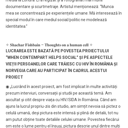
media la Londra. El a regizat și a fotografiat mai multe
documentare și scurtmetraje. Artistul menționează: “Munca
mea se concentrează pe experiențele umane. Mă interesează în
special modul în care mediul social/politic ne modelează
identitatea.”
✧ 𝐒𝐡𝐚𝐜𝐡𝐚𝐫 𝐅𝐢𝐬𝐡𝐛𝐚𝐢𝐧 – 𝐓𝐡𝐨𝐮𝐠𝐡𝐭𝐬 𝐨𝐧 𝐚 𝐡𝐮𝐦𝐚𝐧 𝐜𝐞𝐥𝐥 ✧
LUCRAREA ESTE BAZATĂ PE POVESTEA PROIECTULUI
“WHEN CONTEMPART HELPS SOCIAL” ȘI PE ASPECTELE
VIEȚII PERSOANELOR CARE TRĂIESC CU HIV ÎN ROMÂNIA ȘI
NORVEGIA CARE AU PARTICIPAT ÎN CADRUL ACESTUI
PROIECT
◉ „Lucrând în acest proiect, am fost implicat în multe activități
precum interviuri, conversații și studii pe această temă. Am
ascultat și citit despre viața cu HIV/SIDA în România. Când am
ajuns la lucrul propriu-zis din studio, am simțit nevoia să pictez o
celulă umană, deși pictura este intensă și plină de detalii, tot nu
am putut obține toate detaliile celulei umane. Povestea fiecărui
om este o lume pentru el însuși, pictura descrie unul dintre mulți