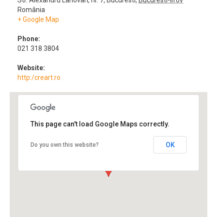
Str. Alexandru Lahovari, nr. 7
,
Bucuresti
,
Bucuresti-Ilfov
România
+ Google Map
Phone:
021 318 3804
Website:
http:/creart.ro
This page can't load Google Maps correctly.
OK
Do you own this website?