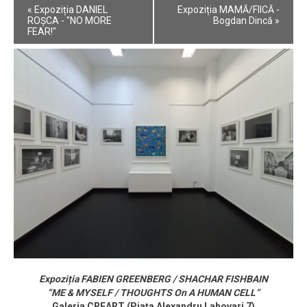
Event
«
Expoziția DANIEL
Expoziția MAMĂ/FIICĂ -
Navigation
ROȘCA - "NO MORE
Bogdan Dincă
»
FEAR!"
Expoziția FABIEN GREENBERG / SHACHAR FISHBAIN
“ME & MYSELF / THOUGHTS On A HUMAN CELL”
Galeria CREART (Piața Alexandru Lahovari 7)