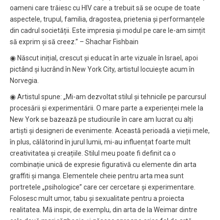
oameni care trăiesc cu HIV care a trebuit să se ocupe de toate
aspectele, trupul, familia, dragostea, prietenia și performanțele
din cadrul societății. Este impresia și modul pe care le-am simțit
să exprim și să creez.” – Shachar Fishbain
◉ Născut inițial, crescut și educat în arte vizuale în Israel, apoi
pictând și lucrând în New York City, artistul locuiește acum în
Norvegia.
◉ Artistul spune: „Mi-am dezvoltat stilul și tehnicile pe parcursul
procesării și experimentării. O mare parte a experienței mele la
New York se bazează pe studiourile în care am lucrat cu alți
artiști și designeri de evenimente. Această perioadă a vieții mele,
în plus, călătorind în jurul lumii, mi-au influențat foarte mult
creativitatea și creațiile. Stilul meu poate fi definit ca o
combinație unică de expresie figurativă cu elemente din arta
graffiti și manga. Elementele cheie pentru arta mea sunt
portretele „psihologice” care cer cercetare și experimentare.
Folosesc mult umor, tabu și sexualitate pentru a proiecta
realitatea. Mă inspir, de exemplu, din arta de la Weimar dintre