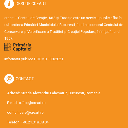
DESPRE CREART
creart – Centrul de Creație, Artă și Tradiție este un serviciu public aflat în
subordinea Primăriei Municipiului București, fiind succesorul Centrului de
Conservare şi Valorificare a Tradiţiei şi Creaţiei Populare, înființat în anul
1957.
Informații publice HCGMB 138/2021
CONTACT
Adresă: Strada Alexandru Lahovari 7, București, Romania
E-mail:
office@creart.ro
comunicare@creart.ro
Telefon:
+40.21.318.38.04