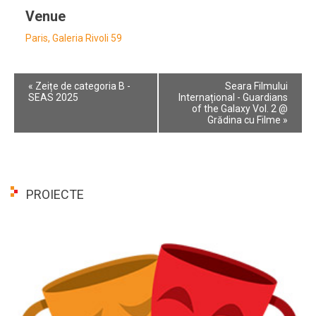
Venue
Paris, Galeria Rivoli 59
Event
«
Zeițe de categoria B -
Seara Filmului
Navigation
SEAS 2025
Internațional - Guardians
of the Galaxy Vol. 2 @
Grădina cu Filme
»
PROIECTE