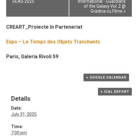
Navigation
SEAS 2025
Internațional - Guardians
of the Galaxy Vol. 2 @
Grădina cu Filme
»
CREART_Proiecte în Parteneriat
Expo – Le Temps des Objets Tranchants
Paris, Galeria Rivoli 59
+ GOOGLE CALENDAR
+ ICAL EXPORT
Details
Date:
July 31, 2025
Time:
7:00 pm