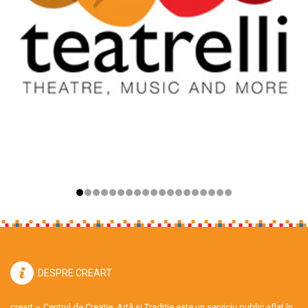
DESPRE CREART
creart – Centrul de Creație, Artă și Tradiție este un serviciu public aflat în