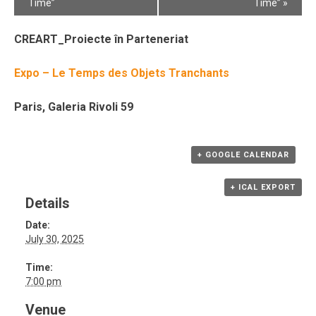
Navigation
Time”
Time”
»
CREART_Proiecte în Parteneriat
Expo – Le Temps des Objets Tranchants
Paris, Galeria Rivoli 59
+ GOOGLE CALENDAR
+ ICAL EXPORT
Details
Date:
July 30, 2025
Time:
7:00 pm
Venue