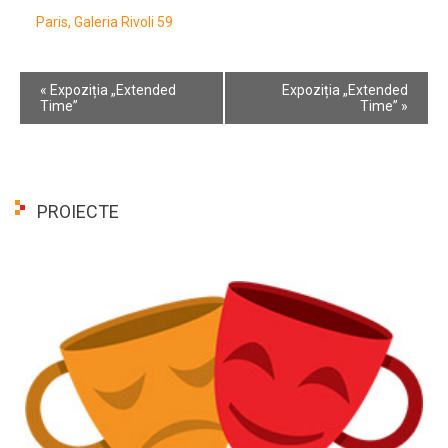
Paris, Galeria Rivoli 59
Event
«
Expoziția „Extended
Expoziția „Extended
Navigation
Time”
Time”
»
PROIECTE