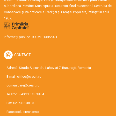
subordinea Primăriei Municipiului București, fiind succesorul Centrului de
Conservare şi Valorificare a Tradiţiei şi Creaţiei Populare, înființat în anul
1957.
Informații publice HCGMB 138/2021
CONTACT
Adresă: Strada Alexandru Lahovari 7, București, Romania
E-mail:
office@creart.ro
comunicare@creart.ro
Telefon:
+40.21.318.38.04
Fax: 021/318.38.03
Facebook:
creartpmb