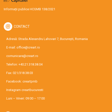
Informații publice HCGMB 138/2021
CONTACT
Adresă: Strada Alexandru Lahovari 7, București, Romania
E-mail:
office@creart.ro
comunicare@creart.ro
Telefon:
+40.21.318.38.04
Fax: 021/318.38.03
Facebook:
creartpmb
Instagram
creartbucuresti
Luni – Vineri: 09:00 – 17:00