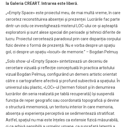
la Galeria CREART. Intrarea este liberă.
„«Empty Space» este proiectul meu, de mai multă vreme, în care
cercetez reconstituirea absenței și prezenței. Lucrările fac parte
dintr-un ciclu ce investighează misterul LOC-ului ce-și așteaptă
exploratorii și sunt alese special din perioade și tehnici diferite de
lucru. Proiectul cercetează paradoxul prin care dispariția corpului
fizic devine o formă de prezență. Nu e vorba despre un spațiu
gol, ci despre un spațiu «locuit» de memorie.” – Bogdan Pelmuș
„Solo show-ul «Empty Space» sintetizează un deceniu de
cercetare vizuală și reflecție conceptuală în practica artistului
vizual Bogdan Pelmuș, configurând un demers artistic orientat
către o cartografiere afectivă și profund subiectivă a spațiului. În
universul său plastic, «LOC»-ul (termen folosit și în denumirea
lucrărilor din seria realizată pe tablă recuperată) își suspendă
funcția de reper geografic sau coordonată topografică și devine
o structură mnemonică, un teritoriu interior în care memoria,
absența și experiența perceptivă se sedimentează stratificat.
Astfel, spațiul nu mai este înțeles ca extensie fizică măsurabilă,
ci ca arhivă sensibilă a urmelor umane, ca suprafață latentă a