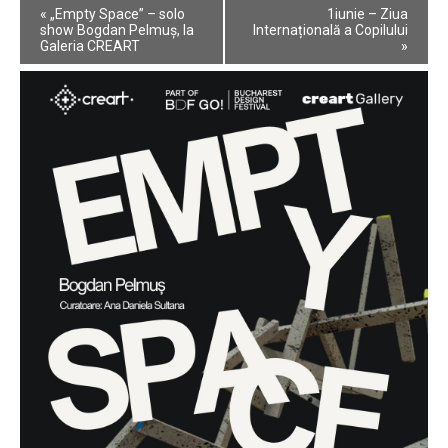
Event
«
„Empty Space” – solo
1iunie – Ziua
Navigation
show Bogdan Pelmuș, la
Internațională a Copilului
Galeria CREART
»