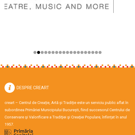
DESPRE CREART
creart – Centrul de Creație, Artă și Tradiție este un serviciu public aflat în
subordinea Primăriei Municipiului București, fiind succesorul Centrului de
Conservare şi Valorificare a Tradiţiei şi Creaţiei Populare, înființat în anul
1957.