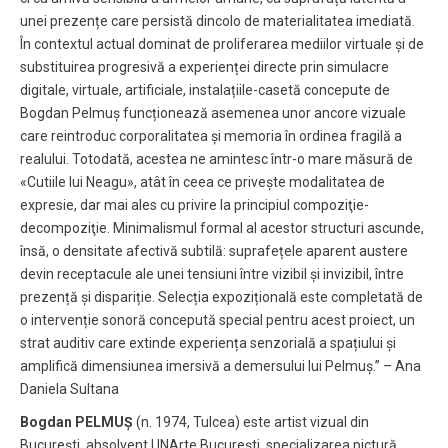
unei prezențe care persistă dincolo de materialitatea imediată.
În contextul actual dominat de proliferarea mediilor virtuale și de
substituirea progresivă a experienței directe prin simulacre
digitale, virtuale, artificiale, instalațiile-casetă concepute de
Bogdan Pelmuș funcționează asemenea unor ancore vizuale
care reintroduc corporalitatea și memoria în ordinea fragilă a
realului. Totodată, acestea ne amintesc într-o mare măsură de
«Cutiile lui Neagu», atât în ceea ce privește modalitatea de
expresie, dar mai ales cu privire la principiul compoziţie-
decompoziţie. Minimalismul formal al acestor structuri ascunde,
însă, o densitate afectivă subtilă: suprafețele aparent austere
devin receptacule ale unei tensiuni între vizibil și invizibil, între
prezență și dispariție. Selecția expozițională este completată de
o intervenție sonoră concepută special pentru acest proiect, un
strat auditiv care extinde experiența senzorială a spațiului și
amplifică dimensiunea imersivă a demersului lui Pelmuș.” – Ana
Daniela Sultana
Bogdan PELMUȘ
(n. 1974, Tulcea) este artist vizual din
București, absolvent UNArte București, specializarea pictură,