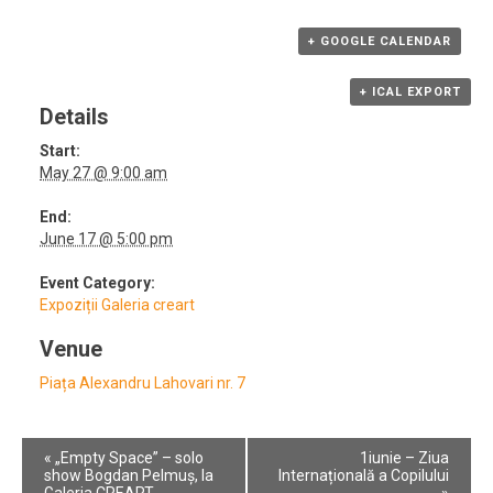
+ GOOGLE CALENDAR
+ ICAL EXPORT
Details
Start:
May 27 @ 9:00 am
End:
June 17 @ 5:00 pm
Event Category:
Expoziții Galeria creart
Venue
Piața Alexandru Lahovari nr. 7
Event
«
„Empty Space” – solo
1iunie – Ziua
Navigation
show Bogdan Pelmuș, la
Internațională a Copilului
Galeria CREART
»