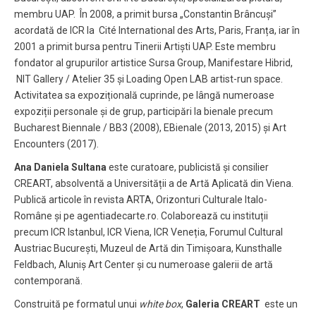
membru UAP. În 2008, a primit bursa „Constantin Brâncuși”
acordată de ICR la Cité International des Arts, Paris, Franța, iar în
2001 a primit bursa pentru Tinerii Artiști UAP. Este membru
fondator al grupurilor artistice Sursa Group, Manifestare Hibrid,
NIT Gallery / Atelier 35 și Loading Open LAB artist-run space.
Activitatea sa expozițională cuprinde, pe lângă numeroase
expoziții personale și de grup, participări la bienale precum
Bucharest Biennale / BB3 (2008), EBienale (2013, 2015) și Art
Encounters (2017).
Ana Daniela Sultana
este curatoare, publicistă și consilier
CREART, absolventă a Universității a de Artă Aplicată din Viena.
Publică articole în revista ARTA, Orizonturi Culturale Italo-
Române și pe agentiadecarte.ro. Colaborează cu instituții
precum ICR Istanbul, ICR Viena, ICR Veneția, Forumul Cultural
Austriac București, Muzeul de Artă din Timișoara, Kunsthalle
Feldbach, Aluniș Art Center și cu numeroase galerii de artă
contemporană.
Construită pe formatul unui
white box
,
Galeria CREART
este un