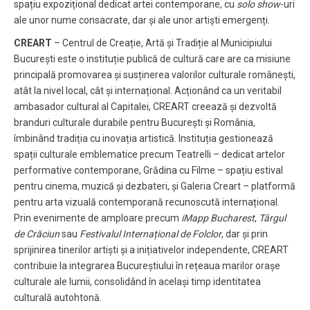
spațiu expozițional dedicat artei contemporane, cu
solo show
-uri
ale unor nume consacrate, dar și ale unor artiști emergenți.
CREART
– Centrul de Creație, Artă și Tradiție al Municipiului
București este o instituție publică de cultură care are ca misiune
principală promovarea și susținerea valorilor culturale românești,
atât la nivel local, cât și internațional. Acționând ca un veritabil
ambasador cultural al Capitalei, CREART creează și dezvoltă
branduri culturale durabile pentru București și România,
îmbinând tradiția cu inovația artistică. Instituția gestionează
spații culturale emblematice precum Teatrelli – dedicat artelor
performative contemporane, Grădina cu Filme – spațiu estival
pentru cinema, muzică și dezbateri, și Galeria Creart – platformă
pentru arta vizuală contemporană recunoscută internațional.
Prin evenimente de amploare precum
iMapp Bucharest
,
Târgul
de Crăciun
sau
Festivalul Internațional de Folclor
, dar și prin
sprijinirea tinerilor artiști și a inițiativelor independente, CREART
contribuie la integrarea Bucureștiului în rețeaua marilor orașe
culturale ale lumii, consolidând în același timp identitatea
culturală autohtonă.