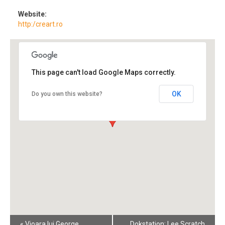
Website:
http:/creart.ro
This page can't load Google Maps correctly.
OK
Do you own this website?
Event
«
Vioara lui George
Dokstation: Lee Scratch