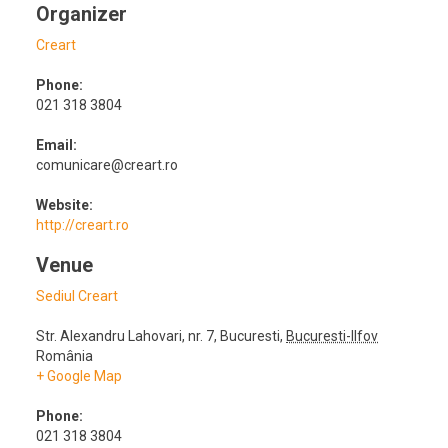
Organizer
Creart
Phone:
021 318 3804
Email:
comunicare@creart.ro
Website:
http://creart.ro
Venue
Sediul Creart
Str. Alexandru Lahovari, nr. 7
,
Bucuresti
,
Bucuresti-Ilfov
România
+ Google Map
Phone:
021 318 3804