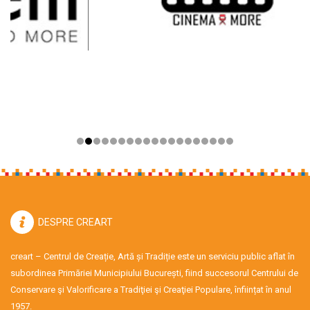
DESPRE CREART
creart – Centrul de Creație, Artă și Tradiție este un serviciu public aflat în
subordinea Primăriei Municipiului București, fiind succesorul Centrului de
Conservare şi Valorificare a Tradiţiei şi Creaţiei Populare, înființat în anul
1957.