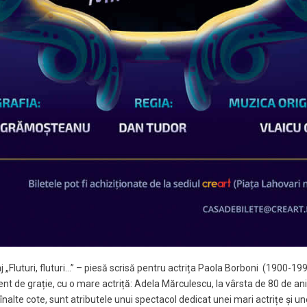
j „Fluturi, fluturi…” – piesă scrisă pentru actrița Paola Borboni (1900-199
ment de grație, cu o mare actriță: Adela Mărculescu, la vârsta de 80 de ani.
înalte cote, sunt atributele unui spectacol dedicat unei mari actrițe și 