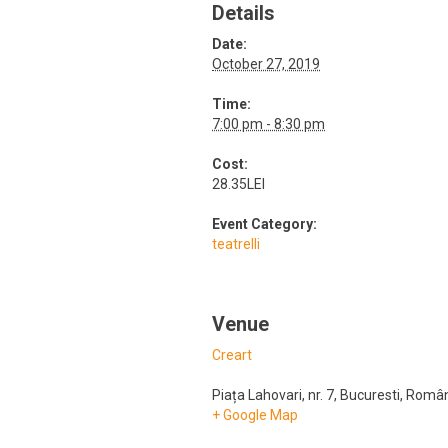
Details
Date:
October 27, 2019
Time:
7:00 pm - 8:30 pm
Cost:
28.35LEI
Event Category:
teatrelli
Venue
Creart
Piața Lahovari, nr. 7
,
Bucuresti
,
Român
+ Google Map