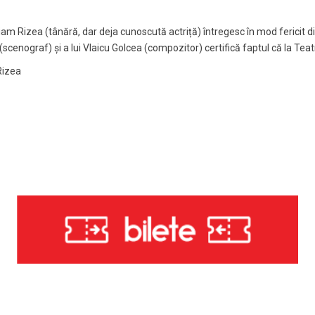
iam Rizea (tânără, dar deja cunoscută actriță) întregesc în mod fericit dis
cenograf) și a lui Vlaicu Golcea (compozitor) certifică faptul că la Tea
Rizea