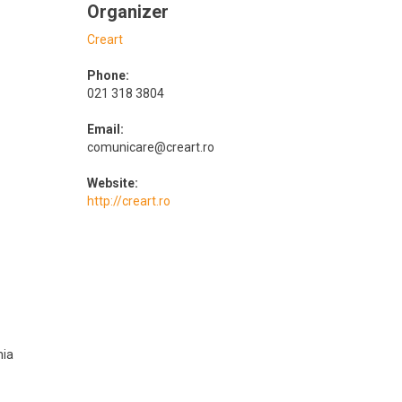
Organizer
Creart
Phone:
021 318 3804
Email:
comunicare@creart.ro
Website:
http://creart.ro
ia