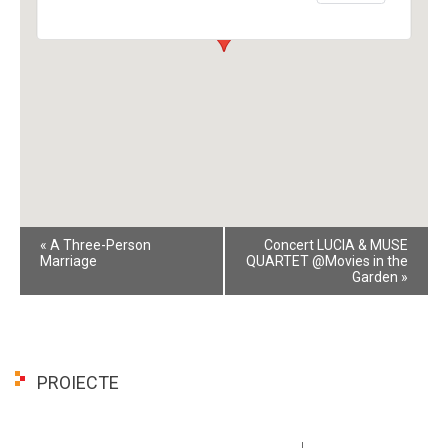
Event
«
A Three-Person
Concert LUCIA & MUSE
Navigation
Marriage
QUARTET @Movies in the
Garden
»
PROIECTE