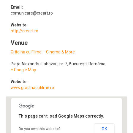
Email:
comunicare@creart.ro
Website:
http://creart.ro
Venue
Grădina cu Filme – Cinema & More
Piața Alexandru Lahovari, nr. 7
,
București
,
România
+ Google Map
Website:
www.gradinacufilme.ro
This page can't load Google Maps correctly.
OK
Do you own this website?