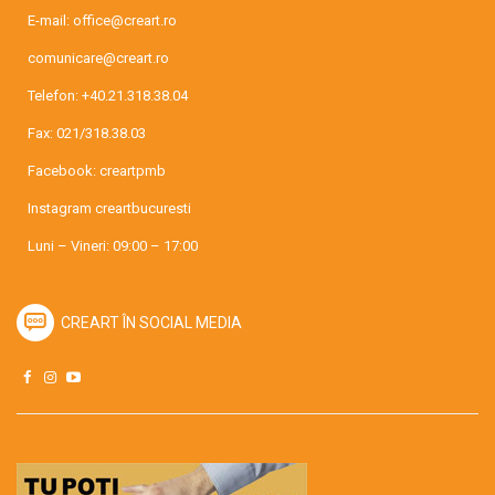
E-mail:
office@creart.ro
comunicare@creart.ro
Telefon:
+40.21.318.38.04
Fax: 021/318.38.03
Facebook:
creartpmb
Instagram
creartbucuresti
Luni – Vineri: 09:00 – 17:00
CREART ÎN SOCIAL MEDIA