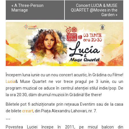
Event
«
A Three-Person
Concert LUCIA & MUSE
Navigation
Marriage
QUARTET @Movies in the
Garden
»
Începem luna iunie cu un nou concert acustic, în Grădina cu Filme!
Lucia
& Muse Quartet ne vor trece pragul pe 3 iunie, cu un
program muzical ce aduce în centrul atenției stilul indie/pop. De
la ora 20:30, dăm drumul muzicii în Grădină! Be there!
Biletele pot fi achiziționate prin rețeaua Eventim sau de la casa
de bilete
creart
, din Piața Alexandru Lahovari, nr. 7.
__
Povestea Luciei începe în 2011, pe micul balcon din