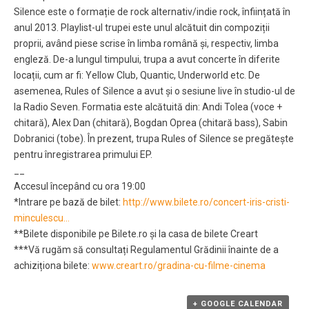
Silence este o formație de rock alternativ/indie rock, înființată în
anul 2013. Playlist-ul trupei este unul alcătuit din compoziții
proprii, având piese scrise în limba română și, respectiv, limba
engleză. De-a lungul timpului, trupa a avut concerte în diferite
locații, cum ar fi: Yellow Club, Quantic, Underworld etc. De
asemenea, Rules of Silence a avut și o sesiune live în studio-ul de
la Radio Seven. Formatia este alcătuită din: Andi Tolea (voce +
chitară), Alex Dan (chitară), Bogdan Oprea (chitară bass), Sabin
Dobranici (tobe). În prezent, trupa Rules of Silence se pregătește
pentru înregistrarea primului EP.
__
Accesul începând cu ora 19:00
*Intrare pe bază de bilet:
http://www.bilete.ro/concert-iris-cristi-
minculescu…
**Bilete disponibile pe Bilete.ro și la casa de bilete Creart
***Vă rugăm să consultați Regulamentul Grădinii înainte de a
achiziționa bilete:
www.creart.ro/gradina-cu-filme-cinema
+ GOOGLE CALENDAR