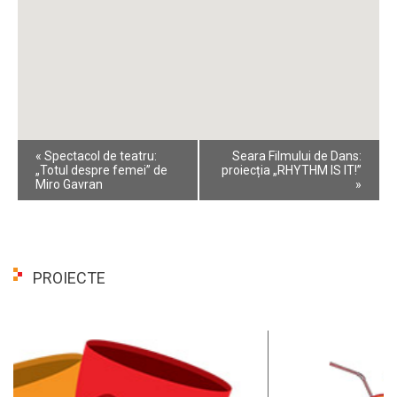
Event
«
Spectacol de teatru:
Seara Filmului de Dans:
Navigation
„Totul despre femei” de
proiecția „RHYTHM IS IT!”
Miro Gavran
»
PROIECTE