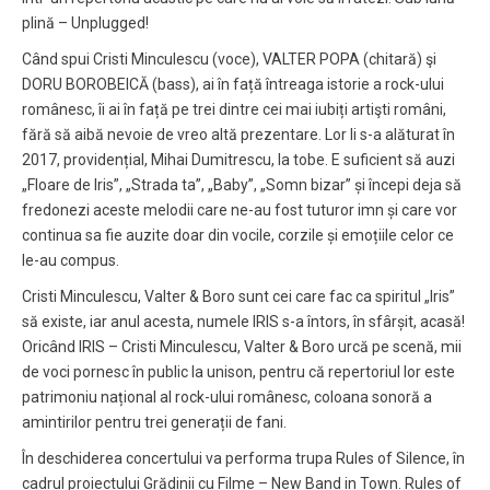
plină – Unplugged!
Când spui Cristi Minculescu (voce), VALTER POPA (chitară) şi
DORU BOROBEICĂ (bass), ai în față întreaga istorie a rock-ului
românesc, îi ai în față pe trei dintre cei mai iubiți artişti români,
fără să aibă nevoie de vreo altă prezentare. Lor li s-a alăturat în
2017, providențial, Mihai Dumitrescu, la tobe. E suficient să auzi
„Floare de Iris”, „Strada ta”, „Baby”, „Somn bizar” și începi deja să
fredonezi aceste melodii care ne-au fost tuturor imn și care vor
continua sa fie auzite doar din vocile, corzile și emoțiile celor ce
le-au compus.
Cristi Minculescu, Valter & Boro sunt cei care fac ca spiritul „Iris”
să existe, iar anul acesta, numele IRIS s-a întors, în sfârșit, acasă!
Oricând IRIS – Cristi Minculescu, Valter & Boro urcă pe scenă, mii
de voci pornesc în public la unison, pentru că repertoriul lor este
patrimoniu național al rock-ului românesc, coloana sonoră a
amintirilor pentru trei generații de fani.
În deschiderea concertului va performa trupa Rules of Silence, în
cadrul proiectului Grădinii cu Filme – New Band in Town. Rules of