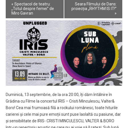
Event
«
Spectacol de teatru:
Seara Filmului de Dans:
Navigation
„Totul despre femei” de
proiecția „RHYTHM IS IT!”
Miro Gavran
»
Duminică, 13 septembrie, de la ora 20:00, îți dăm întâlnire în
Grădina cu Filme la concertul IRIS – Cristi Minculescu, Valter&
Boro! Cea mai frumoasă filă a rockului românesc, toate hiturile
carierei și cele mai pure emoții sunt puse laolaltă cu pasiune, dar
și sensibilitate de IRIS- CRISTI MINCULESCU, VALTER & BORO
într-un repertoriu acustic pe care nu ai voie să îl ratezi: Sub lună