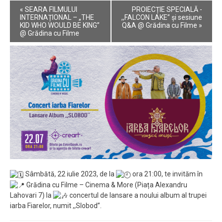
Event
«
SEARA FILMULUI
PROIECȚIE SPECIALĂ -
Navigation
INTERNAȚIONAL – „THE
,,FALCON LAKE” și sesiune
KID WHO WOULD BE KING”
Q&A @ Grădina cu Filme
»
@ Grădina cu Filme
Sâmbătă, 22 iulie 2023, de la
ora 21:00, te invităm în
Grădina cu Filme – Cinema & More (Piața Alexandru
Lahovari 7) la
concertul de lansare a noului album al trupei
iarba Fiarelor, numit ,,Slobod”.