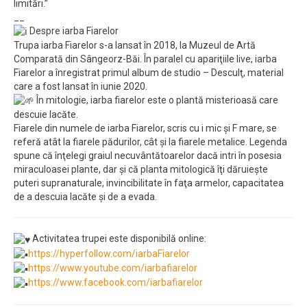
limitări.”
__
Despre iarba Fiarelor
Trupa iarba Fiarelor s-a lansat în 2018, la Muzeul de Artă
Comparată din Sângeorz-Băi. În paralel cu apariţiile live, iarba
Fiarelor a înregistrat primul album de studio – Desculţ, material
care a fost lansat în iunie 2020.
În mitologie, iarba fiarelor este o plantă misterioasă care
descuie lacăte.
Fiarele din numele de iarba Fiarelor, scris cu i mic și F mare, se
referă atât la fiarele pădurilor, cât și la fiarele metalice. Legenda
spune că înţelegi graiul necuvântătoarelor dacă intri în posesia
miraculoasei plante, dar și că planta mitologică îţi dăruiește
puteri supranaturale, invincibilitate în faţa armelor, capacitatea
de a descuia lacăte și de a evada.
Activitatea trupei este disponibilă online:
https://hyperfollow.com/iarbaFiarelor
https://www.youtube.com/iarbafiarelor
https://www.facebook.com/iarbafiarelor