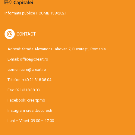
Informații publice HCGMB 138/2021
CONTACT
Adresă: Strada Alexandru Lahovari 7, București, Romania
E-mail:
office@creart.ro
comunicare@creart.ro
Telefon:
+40.21.318.38.04
Fax: 021/318.38.03
Facebook:
creartpmb
Instagram
creartbucuresti
Luni – Vineri: 09:00 – 17:00