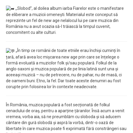
,,Slobod”, al doilea album iarba Fiarelor este o manifestare
de eliberare a muzicii omenești. Materialul este conceput să
reprezinte un fel de new age nelalocul lui pe care muzica din
România nu a avut ocazia să-l trăiască la timpul cuvenit,
concomitent cu alte culturi.
„În timp ce românii de toate etniile erau închiși cuminți în
țară, afară avea loc mișcarea new age prin care se înțelege o
formă evoluată a muzicilor folk și/sau populară. Folkul de la
anglo-saxoni și muzica populară de pe linia latină sunt una și
aceeași muzică – nu de petrecere, nu de pahar, nu de masă, ci
de oameni buni. Etno, la fel. Dar toate aceste denumiri au fost
corupte prin folosirea lor în contexte neadecvate.
În România, muzica populară a fost secționată de folkul
cenaclului de oraș, pentru a aparține țăranilor. Însă acum a venit
vremea, vorba aia, să ne preumblăm cu sloboda și să aducem
cântare din gură slobodă și aspră la vorbă, dintr-o oază de
libertate în care muzica poate fi exprimată fără constrângeri sau