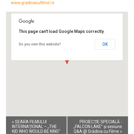
www.gradinacufilme.ro
This page can't load Google Maps correctly.
OK
Do you own this website?
Event
«
SEARA FILMULUI
PROIECȚIE SPECIALĂ -
Navigation
INTERNAȚIONAL – „THE
,,FALCON LAKE” și sesiune
KID WHO WOULD BE KING”
Q&A @ Grădina cu Filme
»