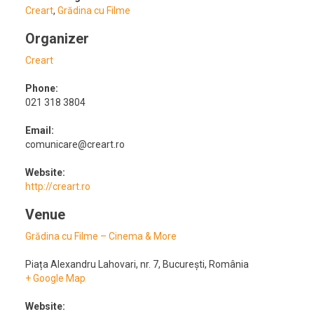
Creart
,
Grădina cu Filme
Organizer
Creart
Phone:
021 318 3804
Email:
comunicare@creart.ro
Website:
http://creart.ro
Venue
Grădina cu Filme – Cinema & More
Piața Alexandru Lahovari, nr. 7
,
București
,
România
+ Google Map
Website: