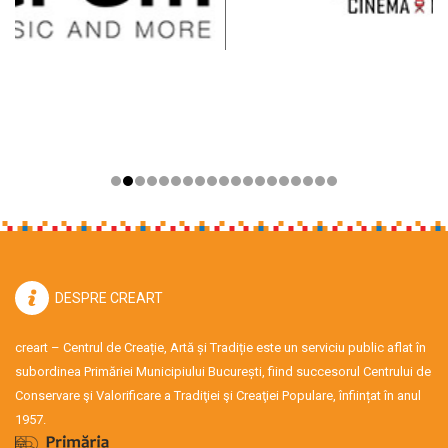
DESPRE CREART
creart – Centrul de Creație, Artă și Tradiție este un serviciu public aflat în
subordinea Primăriei Municipiului București, fiind succesorul Centrului de
Conservare şi Valorificare a Tradiţiei şi Creaţiei Populare, înființat în anul
1957.