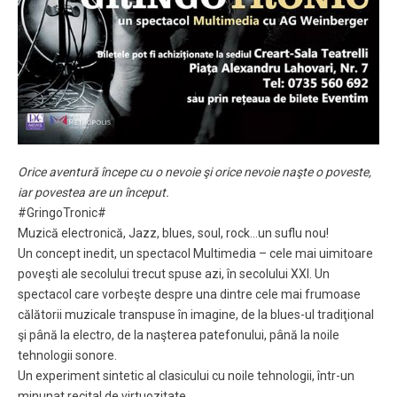
Orice aventură începe cu o nevoie şi orice nevoie naşte o poveste,
iar povestea are un început.
#GringoTronic#
Muzică electronică, Jazz, blues, soul, rock…un suflu nou!
Un concept inedit, un spectacol Multimedia – cele mai uimitoare
poveşti ale secolului trecut spuse azi, în secolului XXI. Un
spectacol care vorbeşte despre una dintre cele mai frumoase
călătorii muzicale transpuse în imagine, de la blues-ul tradiţional
şi până la electro, de la naşterea patefonului, până la noile
tehnologii sonore.
Un experiment sintetic al clasicului cu noile tehnologii, într-un
minunat recital de virtuozitate.