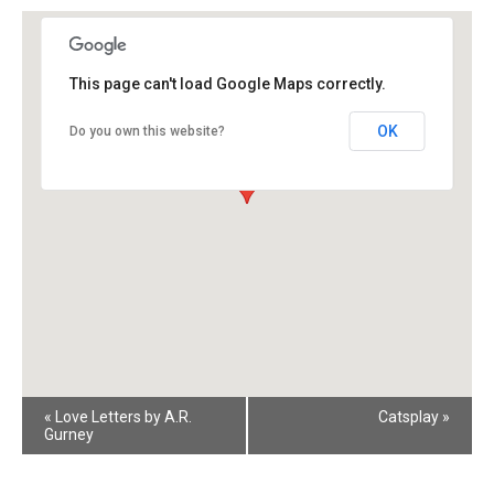
This page can't load Google Maps correctly.
OK
Do you own this website?
Event
«
Love Letters by A.R.
Catsplay
»
Navigation
Gurney