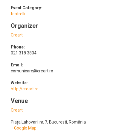
Event Category:
teatrelli
Organizer
Creart
Phone:
021 318 3804
Email:
comunicare@creart.ro
Website:
http://creart.ro
Venue
Creart
Piața Lahovari, nr. 7
,
Bucuresti
,
România
+ Google Map