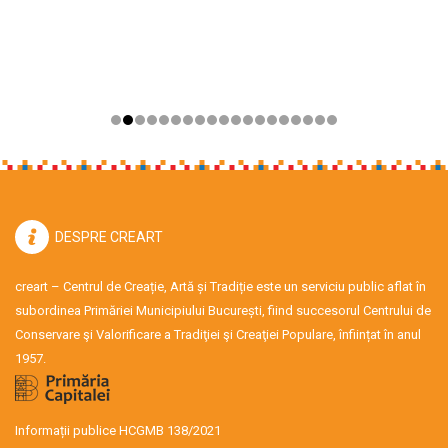
DESPRE CREART
creart – Centrul de Creație, Artă și Tradiție este un serviciu public aflat în
subordinea Primăriei Municipiului București, fiind succesorul Centrului de
Conservare şi Valorificare a Tradiţiei şi Creaţiei Populare, înființat în anul
1957.
Informații publice HCGMB 138/2021