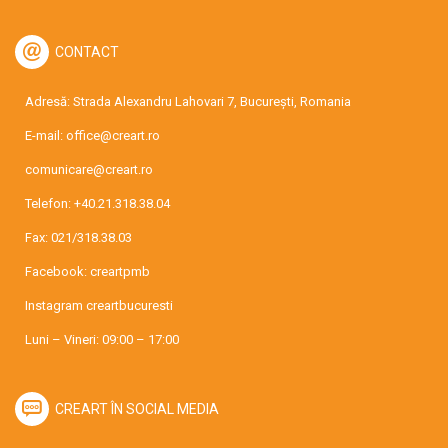
CONTACT
Adresă: Strada Alexandru Lahovari 7, București, Romania
E-mail:
office@creart.ro
comunicare@creart.ro
Telefon:
+40.21.318.38.04
Fax: 021/318.38.03
Facebook:
creartpmb
Instagram
creartbucuresti
Luni – Vineri: 09:00 – 17:00
CREART ÎN SOCIAL MEDIA