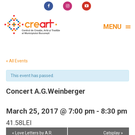
MENU
« All Events
This event has passed.
Concert A.G.Weinberger
March 25, 2017 @ 7:00 pm
-
8:30 pm
41.58LEI
Event
«
Love Letters by A.R.
Catsplay
»