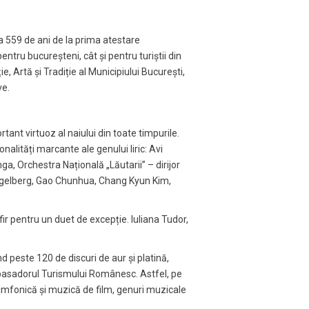
 559 de ani de la prima atestare
ntru bucureșteni, cât și pentru turiștii din
ie, Artă și Tradiție al Municipiului București,
ve.
rtant virtuoz al naiului din toate timpurile.
onalități marcante ale genului liric: Avi
a, Orchestra Națională „Lăutarii” – dirijor
Engelberg, Gao Chunhua, Chang Kyun Kim,
ir pentru un duet de excepție. Iuliana Tudor,
 peste 120 de discuri de aur și platină,
Ambasadorul Turismului Românesc. Astfel, pe
imfonică și muzică de film, genuri muzicale