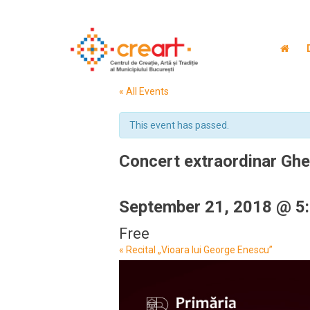
« All Events
This event has passed.
Concert extraordinar Gheo
September 21, 2018 @ 5
Free
Event
«
Recital „Vioara lui George Enescu”
Navigation