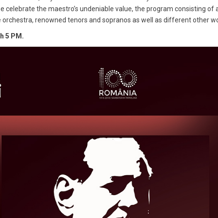
 celebrate the maestro’s undeniable value, the program consisting of a
 orchestra, renowned tenors and sopranos as well as different other wo
th 5 PM.