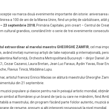
excepție va marca două evenimente importante din istorie: aniversarea a
irea a 100 de ani de la Marea Unire, fiind un prilej de sărbătoare, atât pe
 – 23 septembrie 2018
, Primăria Capitalei, prin creart – Centrul de Creaț
m cultural grandios, constând într-o serie de trei evenimente consecuti
tul extraordinar al marelui maestru GHEORGHE ZAMFIR
, cel mai impo
, având invitați numeroși artiști de talie națională și internațională, pers
entina Naforniță, Orchestra Metropolitană București – dirijor Daniel Jing
& K1, Cezar Cazanoi, Laura Bretan, Jean Luc Faraux, Aydin Yavas, Roar 
che, Flavius Tinică, Mădălina Lupu.
dinar, artistul francez Enrico Macias se alătură maestrului Gheorghe Zamf
nimentului din 21 septembrie.
cii populare și clasice pentru nai în peisajul artistic mondial, obținând
ri, un simbol al României și un brand de țară cu care ne mândrim, fiind 
tabilă a maestrului, din program făcând parte folclor autentic, muzică s
soprane de renume, precum și alți interpreți recunoscuți la nivel mondial.