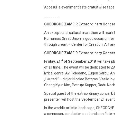
Accesul la eveniment este gratuit și se face
_______
GHEORGHE ZAMFIR Extraordinary Concert
An exceptional cultural marathon will mark
Romania’s Great Union, a good occasion for
through creart – Center for Creation, Art an
GHEORGHE ZAMFIR Extraordinary Concer
st
Friday, 21
of September 2018
, will take 
of all time. The event will be dedicated to Z
lyrical genre: Avi Toledano, Eugen Sârbu, An
„Lăutarii” – dirijor Nicolae Botgros, Vasile
Chang Kyun Kim, Petruța Kupper, Radu Nechif
Special guest of the extraordinary concert, 
presenter, will host the September 21 event
In the world’s artistic landscape, GHEORGHE
a composer, conductor, poet and pan flute 