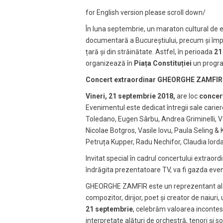
for English version please scroll down/
În luna septembrie, un maraton cultural de 
documentară a Bucureștiului, precum și împlin
țară și din străinătate. Astfel, în perioada
21
organizează în
Piața Constituției
un progra
Concert extraordinar GHEORGHE ZAMFIR
Vineri, 21 septembrie 2018,
are loc
concer
Evenimentul este dedicat întregii sale cariere
Toledano, Eugen Sârbu, Andrea Griminelli, Val
Nicolae Botgros, Vasile Iovu, Paula Seling 
Petruța Kupper, Radu Nechifor, Claudia Iorda
Invitat special în cadrul concertului extraor
îndrăgita prezentatoare TV, va fi gazda eve
GHEORGHE ZAMFIR este un reprezentant al muzi
compozitor, dirijor, poet și creator de naiu
21 septembrie
, celebrăm valoarea incontes
interpretate alături de orchestră, tenori și 