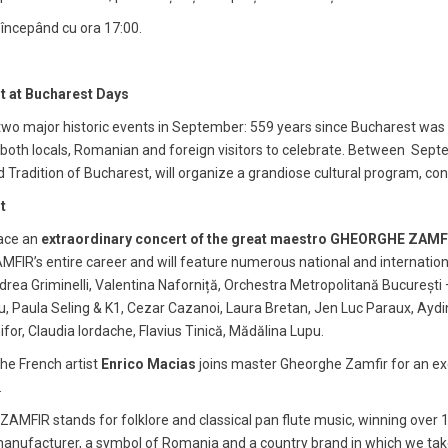
 începând cu ora 17:00.
 at Bucharest Days
 two major historic events in September: 559 years since Bucharest was
 both locals, Romanian and foreign visitors to celebrate. Between Sep
d Tradition of Bucharest, will organize a grandiose cultural program, co
t
place an
extraordinary concert of the great maestro GHEORGHE ZAMF
AMFIR’s entire career and will feature numerous national and internationa
drea Griminelli, Valentina Naforniță, Orchestra Metropolitană București –
 Iovu, Paula Seling & K1, Cezar Cazanoi, Laura Bretan, Jen Luc Paraux, A
or, Claudia Iordache, Flavius Tinică, Mădălina Lupu.
the French artist
Enrico Macias
joins master Gheorghe Zamfir for an exc
.
 ZAMFIR stands for folklore and classical pan flute music, winning over
manufacturer, a symbol of Romania and a country brand in which we take