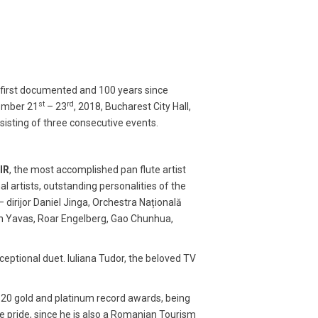
 first documented and 100 years since
st
rd
tember 21
– 23
, 2018, Bucharest City Hall,
nsisting of three consecutive events.
IR
, the most accomplished pan flute artist
l artists, outstanding personalities of the
 dirijor Daniel Jinga, Orchestra Națională
ydin Yavas, Roar Engelberg, Gao Chunhua,
eptional duet. Iuliana Tudor, the beloved TV
 120 gold and platinum record awards, being
 pride, since he is also a Romanian Tourism