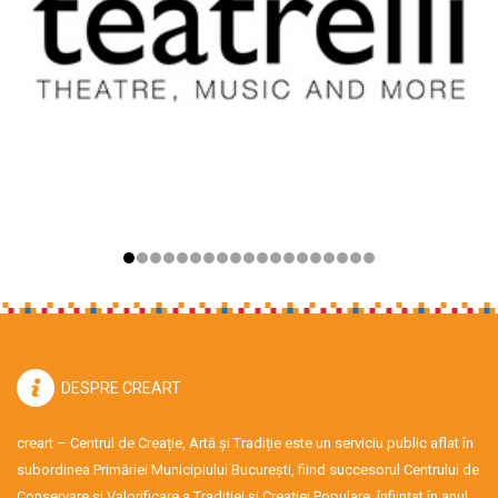
DESPRE CREART
creart – Centrul de Creație, Artă și Tradiție este un serviciu public aflat în
subordinea Primăriei Municipiului București, fiind succesorul Centrului de
Conservare şi Valorificare a Tradiţiei şi Creaţiei Populare, înființat în anul