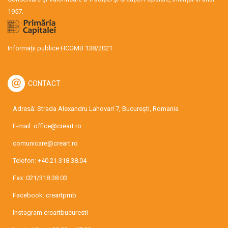
1957.
Informații publice HCGMB 138/2021
CONTACT
Adresă: Strada Alexandru Lahovari 7, București, Romania
E-mail:
office@creart.ro
comunicare@creart.ro
Telefon:
+40.21.318.38.04
Fax: 021/318.38.03
Facebook:
creartpmb
Instagram
creartbucuresti