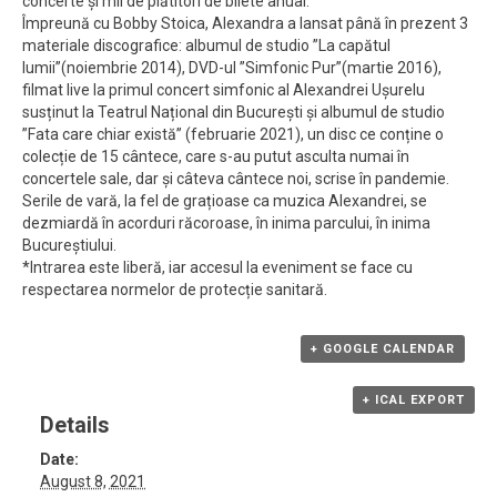
concerte și mii de plătitori de bilete anual.
Împreună cu Bobby Stoica, Alexandra a lansat până în prezent 3
materiale discografice: albumul de studio ”La capătul
lumii”(noiembrie 2014), DVD-ul ”Simfonic Pur”(martie 2016),
filmat live la primul concert simfonic al Alexandrei Ușurelu
susținut la Teatrul Național din București și albumul de studio
”Fata care chiar există” (februarie 2021), un disc ce conține o
colecție de 15 cântece, care s-au putut asculta numai în
concertele sale, dar și câteva cântece noi, scrise în pandemie.
Serile de vară, la fel de grațioase ca muzica Alexandrei, se
dezmiardă în acorduri răcoroase, în inima parcului, în inima
Bucureștiului.
*Intrarea este liberă, iar accesul la eveniment se face cu
respectarea normelor de protecție sanitară.
+ GOOGLE CALENDAR
+ ICAL EXPORT
Details
Date:
August 8, 2021