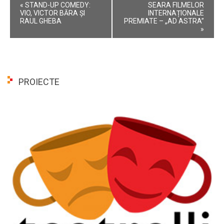
Event
«
STAND-UP COMEDY:
SEARA FILMELOR
Navigation
VIO, VICTOR BĂRA ȘI
INTERNAȚIONALE
RAUL GHEBA
PREMIATE – „AD ASTRA”
»
PROIECTE