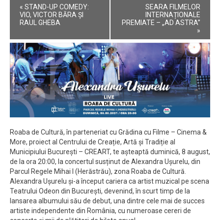
Event
«
STAND-UP COMEDY:
SEARA FILMELOR
Navigation
VIO, VICTOR BĂRA ȘI
INTERNAȚIONALE
RAUL GHEBA
PREMIATE – „AD ASTRA”
»
Roaba de Cultură, în parteneriat cu Grădina cu Filme – Cinema &
More, proiect al Centrului de Creație, Artă și Tradiție al
Municipiului București – CREART, te așteaptă duminică, 8 august,
de la ora 20:00, la concertul susținut de Alexandra Ușurelu, din
Parcul Regele Mihai I (Herăstrău), zona Roaba de Cultură.
Alexandra Ușurelu și-a început cariera ca artist muzical pe scena
Teatrului Odeon din București, devenind, în scurt timp de la
lansarea albumului său de debut, una dintre cele mai de succes
artiste independente din România, cu numeroase cereri de