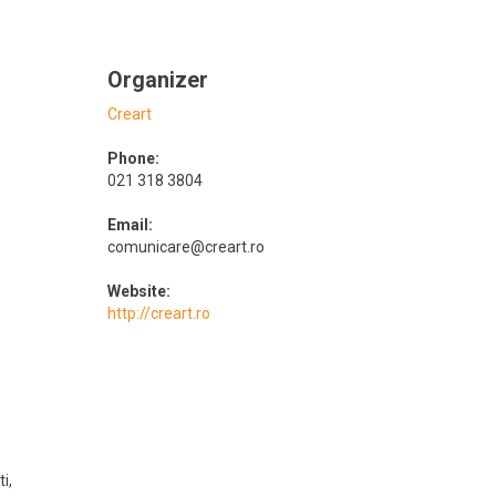
Organizer
Creart
Phone:
021 318 3804
Email:
comunicare@creart.ro
Website:
http://creart.ro
ti
,