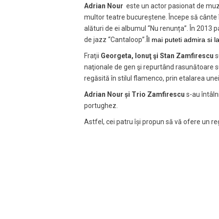
Adrian Nour
este un actor pasionat de muzi
multor teatre bucureștene. Începe să cânte în
alături de ei albumul “Nu renunța”. În 2013 p
de jazz “Cantaloop”.
Îl mai puteti admira si l
Fraţii
Georgeta, Ionuţ şi Stan Zamfirescu
s
naţionale de gen şi repurtând rasunătoare s
regăsită în stilul flamenco, prin etalarea une
Adrian Nour și Trio Zamfirescu
s-au întâl
portughez.
Astfel, cei patru își propun să vă ofere un re