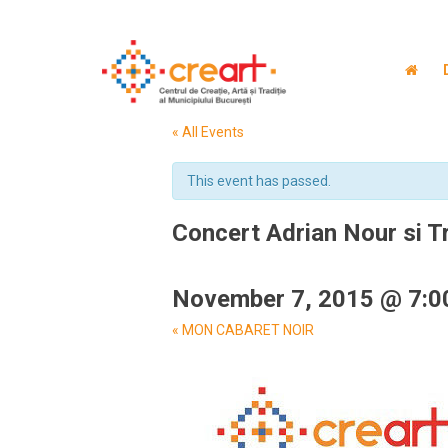
« All Events
This event has passed.
Concert Adrian Nour si Tr
November 7, 2015 @ 7:0
Event
«
MON CABARET NOIR
Navigation