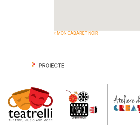
Event
«
MON CABARET NOIR
Navigation
PROIECTE