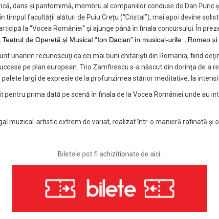
că, dans și pantomimă, membru al companiilor conduse de Dan Puric și 
 timpul facultății alături de Puiu Crețu (“Cristal”), mai apoi devine soli
articipă la “Vocea României” și ajunge până în finala concursului. În prez
a
Teatrul de Operetă și Musical “Ion Dacian” in musical-urile „Romeo și 
unt unanim recunoscuţi ca cei mai buni chitarişti din Romania, fiind deţină
uccese pe plan european. Trio Zamfirescu s-a născut din dorinţa de a re
i palete largi de expresie de la profunzimea stărior meditative, la intens
nit pentru prima dată pe scenă în finala de la Vocea României unde au i
gal muzical-artistic extrem de variat, realizat într-o manieră rafinată și o
Biletele pot fi achizitionate de aici: