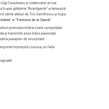
Gigi Caciuleanu și colaborator al mai
stul trupei gălățene “Avantgarde” și lansează
ent cântă alături de Trio Zamfirescu și trupa
Julieta” si “Fantoma de la Operă”.
torii premiului întâi la toate competiţiile
da şi transmite acea trăire pasională
itatea pasajelor de viruozitate.
nterpretat împreună Loucura, un fado
riginală!