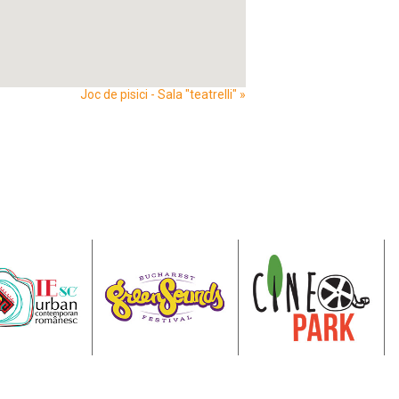
Joc de pisici - Sala "teatrelli"
»