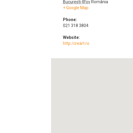
Bucuresti-Ilfov
România
+ Google Map
Phone:
021 318 3804
Website:
http:/creart.ro