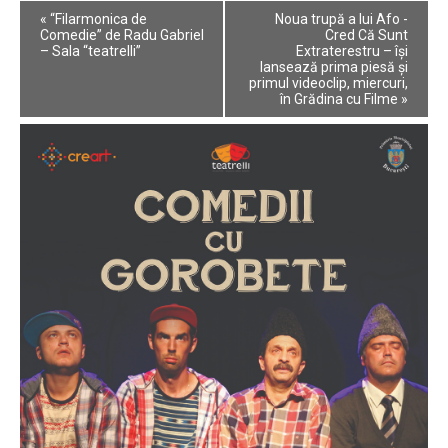
Event
«
“Filarmonica de
Noua trupă a lui Afo -
Navigation
Comedie” de Radu Gabriel
Cred Că Sunt
– Sala “teatrelli”
Extraterestru – își
lansează prima piesă și
primul videoclip, miercuri,
în Grădina cu Filme
»