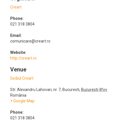
Creart
Phone:
021 318 3804
Email:
comunicare@creart.ro
Website:
http://creart.ro
Venue
Sediul Creart
Str. Alexandru Lahovari, nr. 7
,
Bucuresti
,
Bucuresti-Ilfov
România
+ Google Map
Phone:
021 318 3804