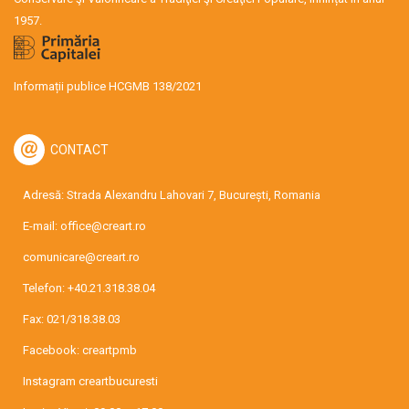
1957.
Informații publice HCGMB 138/2021
CONTACT
Adresă: Strada Alexandru Lahovari 7, București, Romania
E-mail:
office@creart.ro
comunicare@creart.ro
Telefon:
+40.21.318.38.04
Fax: 021/318.38.03
Facebook:
creartpmb
Instagram
creartbucuresti