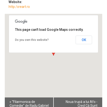
Website:
http:/creart.ro
This page can't load Google Maps correctly.
OK
Do you own this website?
Event
«
“Filarmonica de
Noua trupă a lui Afo -
Navigation
Comedie” de Radu Gabriel
Cred Că Sunt