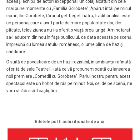
aceeași echipă de actori excepționali un colaj alcatuit din cele
mai bune momente cu „Familia Gorobete”. Apărut întâi pe micul
ecran, Ilie Gorobete, țăranul get-beget, hâtru, tradiționalist, este
un personaj care a avut parte de mare popularitate dar, din
păcate, televiziunea nu i-a oferit o viață prea lungă. Am hotarat
sa-l aducem din nou în fața publicului, de data aceasta pe scenă,
împreună cu lumea satului românesc, o lume plină de haz și
candoare.
O suită de povestioare de un haz irezistibil, în ambianța rafinată
oferită de sala Teatrelli, iată ce vă propunem odată cu lansarea
noii premiere „Comedii cu Gorobete”. Pariul nostru pentru acest
spectacol este un hohot de râs pe minut. Noi, cei de pe scenă, ne
vom strădui să-l câștigăm.
Biletele pot fi achizitionate de aici: