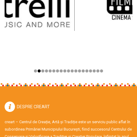
DESPRE CREART
creart – Centrul de Creație, Artă și Tradiție este un serviciu public aflat în
subordinea Primăriei Municipiului București, fiind succesorul Centrului de
Conservare şi Valorificare a Tradiţiei şi Creaţiei Populare, înființat în anul