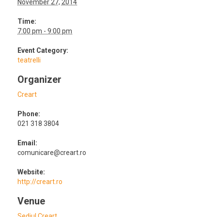
November 27, 2014
Time:
7:00 pm - 9:00 pm
Event Category:
teatrelli
Organizer
Creart
Phone:
021 318 3804
Email:
comunicare@creart.ro
Website:
http://creart.ro
Venue
Sediul Creart