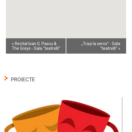
Event
«
Recital Ioan G. Pascu &
„Trași la xerox” - Sala
Navigation
The Greys - Sala “teatrelli”
“teatrelli”
»
PROIECTE