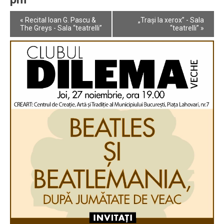
Event
«
Recital Ioan G. Pascu &
„Trași la xerox” - Sala
Navigation
The Greys - Sala “teatrelli”
“teatrelli”
»