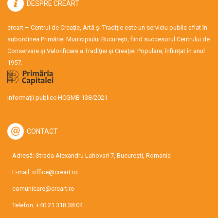
DESPRE CREART
creart – Centrul de Creație, Artă și Tradiție este un serviciu public aflat în
subordinea Primăriei Municipiului București, fiind succesorul Centrului de
Conservare şi Valorificare a Tradiţiei şi Creaţiei Populare, înființat în anul
1957.
Informații publice HCGMB 138/2021
CONTACT
Adresă: Strada Alexandru Lahovari 7, București, Romania
E-mail:
office@creart.ro
comunicare@creart.ro
Telefon:
+40.21.318.38.04