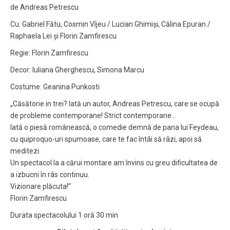
de Andreas Petrescu
Cu: Gabriel Fătu, Cosmin Vîjeu / Lucian Ghimiși, Călina Epuran /
Raphaela Lei și Florin Zamfirescu
Regie: Florin Zamfirescu
Decor: Iuliana Gherghescu, Simona Marcu
Costume: Geanina Punkosti
„Căsătorie in trei? Iată un autor, Andreas Petrescu, care se ocupă
de probleme contemporane! Strict contemporane…
Iată o piesă românească, o comedie demnă de pana lui Feydeau,
cu quiproquo-uri spumoase, care te fac întâi să râzi, apoi să
meditezi.
Un spectacol la a cărui montare am învins cu greu dificultatea de
a izbucni în râs continuu.
Vizionare plăcuta!”
Florin Zamfirescu
Durata spectacolului 1 oră 30 min