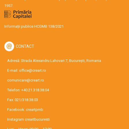
1957.
Informații publice HCGMB 138/2021
CONTACT
Adresă: Strada Alexandru Lahovari 7, București, Romania
E-mail:
office@creart.ro
comunicare@creart.ro
Telefon:
+40.21.318.38.04
Fax: 021/318.38.03
Facebook:
creartpmb
Instagram
creartbucuresti