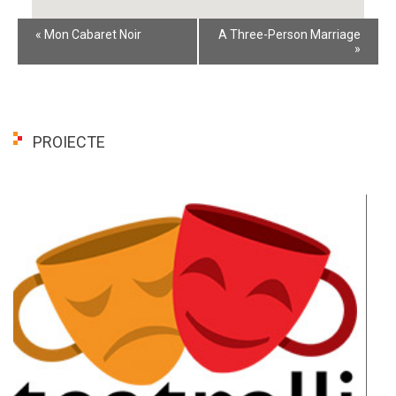
Event
«
Mon Cabaret Noir
A Three-Person Marriage
Navigation
»
PROIECTE