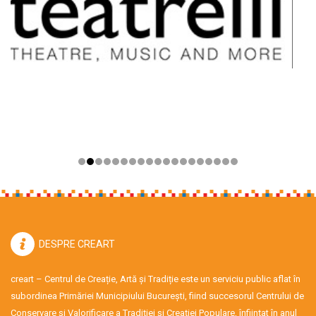
DESPRE CREART
creart – Centrul de Creație, Artă și Tradiție este un serviciu public aflat în
subordinea Primăriei Municipiului București, fiind succesorul Centrului de
Conservare şi Valorificare a Tradiţiei şi Creaţiei Populare, înființat în anul