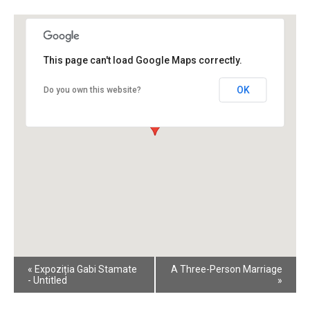
This page can't load Google Maps correctly.
OK
Do you own this website?
Event
«
Expoziția Gabi Stamate
A Three-Person Marriage
Navigation
- Untitled
»