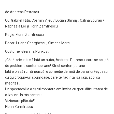
de Andreas Petrescu
Cu: Gabriel Fătu, Cosmin Vîjeu / Lucian Ghimiși, Călina Epuran /
Raphaela Lei și Florin Zamfirescu
Regie: Florin Zamfirescu
Decor: Iuliana Gherghescu, Simona Marcu
Costume: Geanina Punkosti
„Căsătorie in trei? Iată un autor, Andreas Petrescu, care se ocupă
de probleme contemporane! Strict contemporane…
Iată o piesă românească, o comedie demnă de pana lui Feydeau,
cu quiproquo-uri spumoase, care te fac întâi să râzi, apoi să
meditezi.
Un spectacol la a cărui montare am învins cu greu dificultatea de
a izbucni în râs continuu.
Vizionare plăcuta!”
Florin Zamfirescu