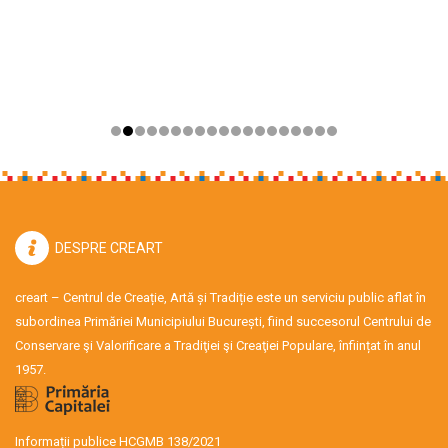
DESPRE CREART
creart – Centrul de Creație, Artă și Tradiție este un serviciu public aflat în
subordinea Primăriei Municipiului București, fiind succesorul Centrului de
Conservare şi Valorificare a Tradiţiei şi Creaţiei Populare, înființat în anul
1957.
Informații publice HCGMB 138/2021