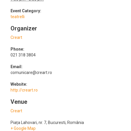
Event Category:
teatrelli
Organizer
Creart
Phone:
021 318 3804
Email:
comunicare@creart.ro
Website:
http://creart.ro
Venue
Creart
Piața Lahovari, nr. 7
,
Bucuresti
,
România
+ Google Map