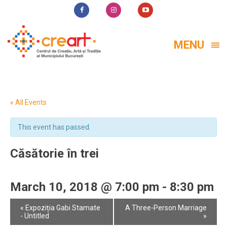
MENU
« All Events
This event has passed.
Căsătorie în trei
March 10, 2018 @ 7:00 pm
-
8:30 pm
Event
«
Expoziția Gabi Stamate
A Three-Person Marriage
Navigation
- Untitled
»