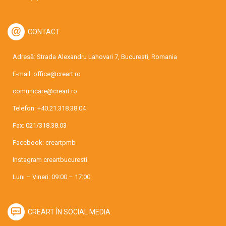
CONTACT
Adresă: Strada Alexandru Lahovari 7, București, Romania
E-mail:
office@creart.ro
comunicare@creart.ro
Telefon:
+40.21.318.38.04
Fax: 021/318.38.03
Facebook:
creartpmb
Instagram
creartbucuresti
Luni – Vineri: 09:00 – 17:00
CREART ÎN SOCIAL MEDIA