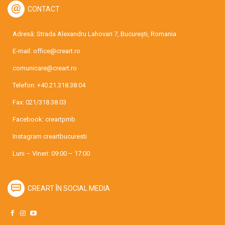
CONTACT
Adresă: Strada Alexandru Lahovari 7, București, Romania
E-mail:
office@creart.ro
comunicare@creart.ro
Telefon:
+40.21.318.38.04
Fax: 021/318.38.03
Facebook:
creartpmb
Instagram
creartbucuresti
Luni – Vineri: 09:00 – 17:00
CREART ÎN SOCIAL MEDIA