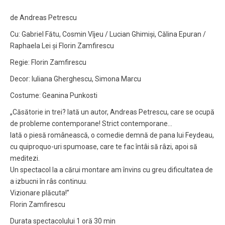
de Andreas Petrescu
Cu: Gabriel Fătu, Cosmin Vîjeu / Lucian Ghimiși, Călina Epuran /
Raphaela Lei și Florin Zamfirescu
Regie: Florin Zamfirescu
Decor: Iuliana Gherghescu, Simona Marcu
Costume: Geanina Punkosti
„Căsătorie in trei? Iată un autor, Andreas Petrescu, care se ocupă
de probleme contemporane! Strict contemporane…
Iată o piesă românească, o comedie demnă de pana lui Feydeau,
cu quiproquo-uri spumoase, care te fac întâi să râzi, apoi să
meditezi.
Un spectacol la a cărui montare am învins cu greu dificultatea de
a izbucni în râs continuu.
Vizionare plăcuta!”
Florin Zamfirescu
Durata spectacolului 1 oră 30 min