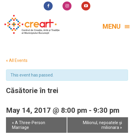
MENU
« All Events
This event has passed.
Căsătorie în trei
May 14, 2017 @ 8:00 pm
-
9:30 pm
Event
«
A Three-Person
Milionul, nepoatele și
Navigation
Marriage
milionara
»