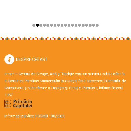
DESPRE CREART
creart – Centrul de Creație, Artă și Tradiție este un serviciu public aflat în
subordinea Primăriei Municipiului București, fiind succesorul Centrului de
Conservare şi Valorificare a Tradiţiei şi Creaţiei Populare, înființat în anul
1957.
Informații publice HCGMB 138/2021