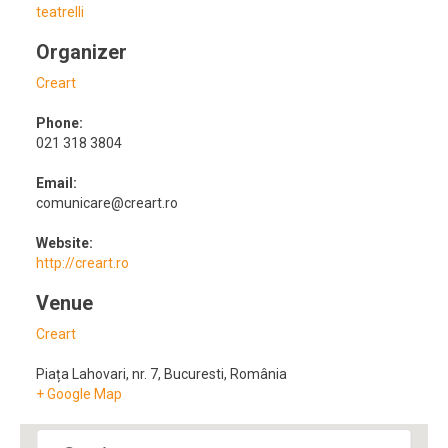
teatrelli
Organizer
Creart
Phone:
021 318 3804
Email:
comunicare@creart.ro
Website:
http://creart.ro
Venue
Creart
Piața Lahovari, nr. 7
,
Bucuresti
,
România
+ Google Map