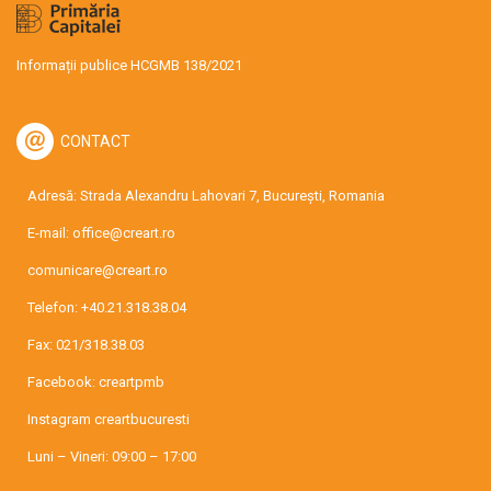
Informații publice HCGMB 138/2021
CONTACT
Adresă: Strada Alexandru Lahovari 7, București, Romania
E-mail:
office@creart.ro
comunicare@creart.ro
Telefon:
+40.21.318.38.04
Fax: 021/318.38.03
Facebook:
creartpmb
Instagram
creartbucuresti
Luni – Vineri: 09:00 – 17:00