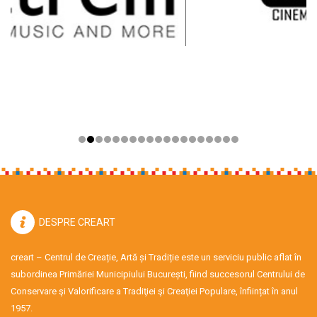
DESPRE CREART
creart – Centrul de Creație, Artă și Tradiție este un serviciu public aflat în
subordinea Primăriei Municipiului București, fiind succesorul Centrului de
Conservare şi Valorificare a Tradiţiei şi Creaţiei Populare, înființat în anul
1957.