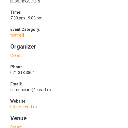
February 3, 2019
Time:
7:00 pm - 9:00 pm
Event Category:
teatrelli
Organizer
Creart
Phone:
021 318 3804
Email:
comunicare@creart.ro
Website:
http://creart.ro
Venue
Creart