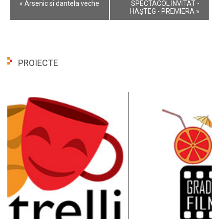
Event
«
Arsenic si dantela veche
SPECTACOL INVITAT -
Navigation
HAȘTEG - PREMIERA
»
PROIECTE