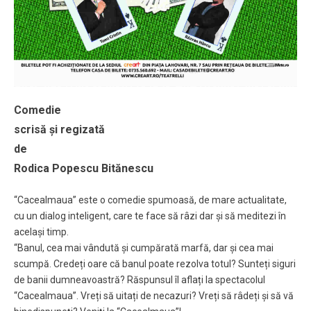
Comedie
scrisă și regizată
de
Rodica Popescu Bitănescu
“Cacealmaua” este o comedie spumoasă, de mare actualitate,
cu un dialog inteligent, care te face să râzi dar și să meditezi în
același timp.
“Banul, cea mai vândută și cumpărată marfă, dar și cea mai
scumpă. Credeți oare că banul poate rezolva totul? Sunteți siguri
de banii dumneavoastră? Răspunsul îl aflați la spectacolul
“Cacealmaua”. Vreți să uitați de necazuri? Vreți să râdeți și să vă