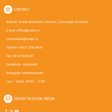
CONTACT
Adresă: Strada Alexandru Lahovari 7, București, Romania
E-mail:
office@creart.ro
comunicare@creart.ro
Telefon:
+40.21.318.38.04
Fax: 021/318.38.03
Facebook:
creartpmb
Instagram
creartbucuresti
Luni – Vineri: 09:00 – 17:00
CREART ÎN SOCIAL MEDIA