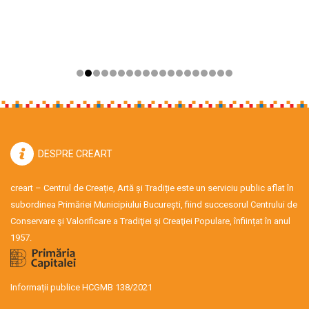
DESPRE CREART
creart – Centrul de Creație, Artă și Tradiție este un serviciu public aflat în
subordinea Primăriei Municipiului București, fiind succesorul Centrului de
Conservare şi Valorificare a Tradiţiei şi Creaţiei Populare, înființat în anul
1957.
Informații publice HCGMB 138/2021