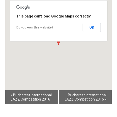
This page can't load Google Maps correctly.
OK
Do you own this website?
Event
«
Bucharest International
Bucharest International
Navigation
JAZZ Competition 2016
JAZZ Competition 2016
»