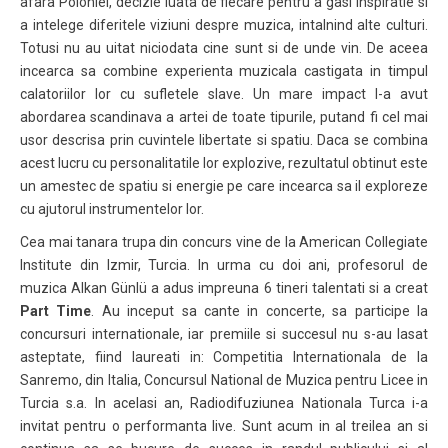
afara Poloniei, decizie luata de fiecare pentru a gasi inspiratie si
a intelege diferitele viziuni despre muzica, intalnind alte culturi.
Totusi nu au uitat niciodata cine sunt si de unde vin. De aceea
incearca sa combine experienta muzicala castigata in timpul
calatoriilor lor cu sufletele slave. Un mare impact l-a avut
abordarea scandinava a artei de toate tipurile, putand fi cel mai
usor descrisa prin cuvintele libertate si spatiu. Daca se combina
acest lucru cu personalitatile lor explozive, rezultatul obtinut este
un amestec de spatiu si energie pe care incearca sa il exploreze
cu ajutorul instrumentelor lor.
Cea mai tanara trupa din concurs vine de la American Collegiate
Institute din Izmir, Turcia. In urma cu doi ani, profesorul de
muzica Alkan Günlü a adus impreuna 6 tineri talentati si a creat
Part Time
. Au inceput sa cante in concerte, sa participe la
concursuri internationale, iar premiile si succesul nu s-au lasat
asteptate, fiind laureati in: Competitia Internationala de la
Sanremo, din Italia, Concursul National de Muzica pentru Licee in
Turcia s.a. In acelasi an, Radiodifuziunea Nationala Turca i-a
invitat pentru o performanta live. Sunt acum in al treilea an si