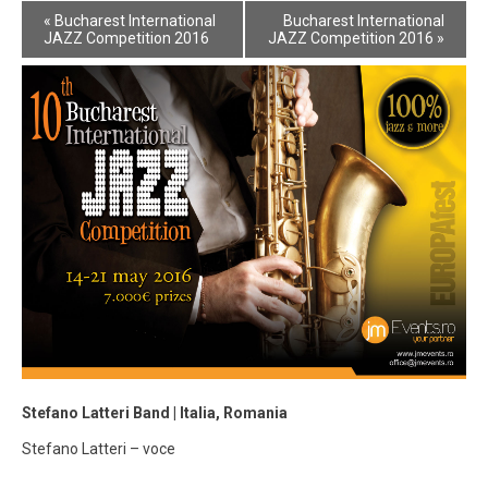
Event
«
Bucharest International
Bucharest International
Navigation
JAZZ Competition 2016
JAZZ Competition 2016
»
Stefano Latteri Band | Italia, Romania
Stefano Latteri – voce