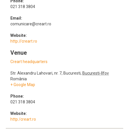
Phone:
021 318 3804
Email:
comunicare@creart.ro
Website:
http://creart.ro
Venue
Creart headquarters
Str. Alexandru Lahovari, nr. 7
,
Bucuresti
,
Bucuresti-Ilfov
România
+ Google Map
Phone:
021 318 3804
Website:
http:/creart.ro