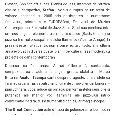
Clayton, Bob Stoloff si altii. Pianist de jazz, interpret de muzica
clasica si compozitor,
Stefan Lovin
s-a impus ca un artist de
valoare incepand cu 2005 prin participarea la numeroase
festivaluri, printre care EUROPAfest, Festivalul de Muzica
Contemporana, Festivalul de Jazz Sibiu. Stilul sau combina intr-
un mod original elemente ale muzicii clasice (Bach, Chopin) si
jazz cu lirismul proaspat al stilului flamenco (Vicente Amigo). In
prezent este invitat pentru numeroase recitaluri solo, iar in ultimii
ani a evoluat în diverse duete, pian – percutie si jazz modern, cu
proiecte de dans contemporan .
Descrisa ca “o tanara Astrud Gilberto “, cantareata,
compozitoarea si actrita de origine greaca stabilita in Marea
Britanie,
Anatoli Tsampa
canta despre dragoste, luna si stele cu
farmec si carisma, in patru limbi diferite . Trio-ul ei din Londra –
pian , chitara, voce, aduce un omagiu performantelor sensibile si
puternice ale marilor voci feminine ale jazz-uluii intr-o
conversație inedita, cu instrumentisti geniali, iar magia incepe.
The Great Connection
este o trupa de polonezi care locuiesc in