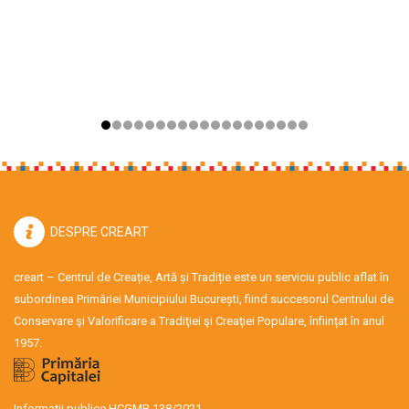
DESPRE CREART
creart – Centrul de Creație, Artă și Tradiție este un serviciu public aflat în
subordinea Primăriei Municipiului București, fiind succesorul Centrului de
Conservare şi Valorificare a Tradiţiei şi Creaţiei Populare, înființat în anul
1957.
Informații publice HCGMB 138/2021