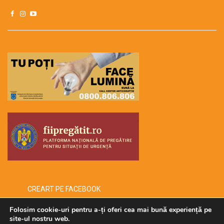
CREART PE FACEBOOK
Folosim cookie-uri pentru a-ți oferi cea mai bună experiență pe
site-ul nostru web.