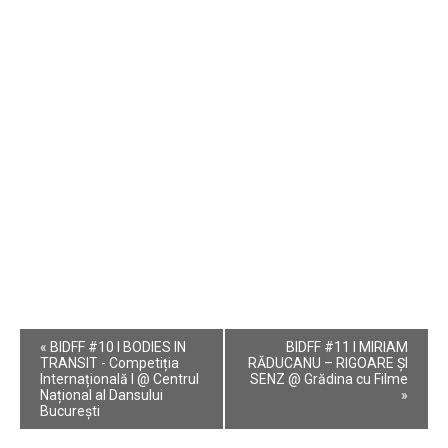
Event
«
BIDFF #10 I BODIES IN
BIDFF #11 I MIRIAM
Navigation
TRANSIT - Competiția
RĂDUCANU – RIGOARE ȘI
Internațională I @ Centrul
SENZ @ Grădina cu Filme
Național al Dansului
»
București