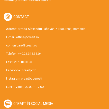
CONTACT
Adresă: Strada Alexandru Lahovari 7, București, Romania
E-mail:
office@creart.ro
comunicare@creart.ro
Telefon:
+40.21.318.38.04
Fax: 021/318.38.03
Facebook:
creartpmb
Instagram
creartbucuresti
Luni – Vineri: 09:00 – 17:00
CREART ÎN SOCIAL MEDIA