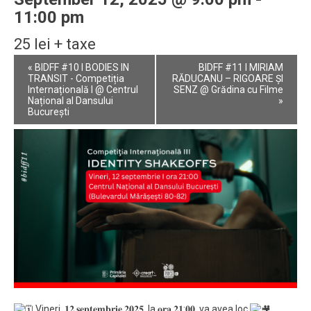
11:00 pm
25 lei + taxe
Event
«
BIDFF #10 I BODIES IN
BIDFF #11 I MIRIAM
Navigation
TRANSIT - Competiția
RĂDUCANU – RIGOARE ȘI
Internațională I @ Centrul
SENZ @ Grădina cu Filme
Național al Dansului
»
București
Vineri, 𝟏𝟐 𝐬𝐞𝐩𝐭𝐞𝐦𝐛𝐫𝐢𝐞 𝟐𝟎𝟐𝟓, la 𝐨𝐫𝐚 𝟐𝟏:𝟎𝟎, va avea loc