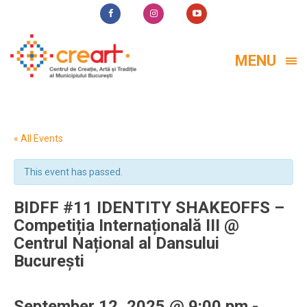
MENU
« All Events
This event has passed.
BIDFF #11 IDENTITY SHAKEOFFS –
Competiția Internațională III @
Centrul Național al Dansului
București
September 12, 2025 @ 9:00 pm
-