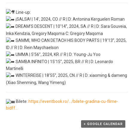
Line-up:
¡SALSA! | 14’, 2024, CO // R | D: Antonina Kerguelen Roman
DREAM’S DESCENT | 10’14”, 2024, SA // R | D: Sara Gouveia,
Inka Kendzia, Gregory Maqoma C: Gregory Maqoma
SAMMI, WHO CAN DETACH HIS BODY PARTS | 19’13”, 2025,
ID // R | D: Rein Maychaelson
UMMA | 5’56”, 2024, KR // R | D: Young-Ju Yoo
SAMBA INFINITO | 15’15”, 2025, BR // R | D: Leonardo
Martinelli
WINTERREISE | 18’55”, 2025, CN // R | D: xiaoming & dameng
(Xiao Shenming, Wang Yimeng)
Bilete:
https://eventbook.ro/…/bilete-gradina-cu-filme-
bidff…
+ GOOGLE CALENDAR