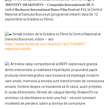
𝐈𝐃𝐄𝐍𝐓𝐈𝐓𝐘 𝐒𝐇𝐀𝐊𝐄𝐎𝐅𝐅𝐒 – 𝐂𝐨𝐦𝐩𝐞𝐭𝐢𝐭̦𝐢𝐚 𝐈𝐧𝐭𝐞𝐫𝐧𝐚𝐭̦𝐢𝐨𝐧𝐚𝐥𝐚̆ 𝐈𝐈𝐈, în
cadrul 𝐁𝐮𝐜𝐡𝐚𝐫𝐞𝐬𝐭 𝐈𝐧𝐭𝐞𝐫𝐧𝐚𝐭𝐢𝐨𝐧𝐚𝐥 𝐃𝐚𝐧𝐜𝐞 𝐅𝐢𝐥𝐦 𝐅𝐞𝐬𝐭𝐢𝐯𝐚𝐥 #𝟏𝟏, la Centrul
Național al Dansului București (programat inițial în data de 12
septembrie la Grădina cu Filme).
Detalii mutare de la Grădina cu Filme la Centrul Național al
Dansului București, indoor – aici:
https://www.facebook.com/share/p/16nZ7n3GW3/?
mibextid=wwXIfr
Al treilea calup competițional al BIDFF explorează granița
dintre interioritate și realitatea împărtășită, propunând șapte
producții cinematografice care încearcă să înțeleagă modul în
care sinele, memoria și emoția sunt transformate de conexiunea
umană. Vorbind despre ce înseamnă să fii văzut, auzit și înțeles
în ciuda diferențelor, filmele din calupul Identity Shakeoffs ne
amintesc că identitatea nu este una fixă – ea este constant
modelată de pierdere, iubire și dorința de comuniune.