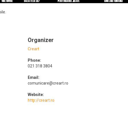
ile.
Organizer
Creart
Phone:
021 318 3804
Email:
comunicare@creart.ro
Website:
http://creart.ro