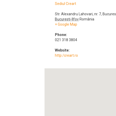
Sediul Creart
Str. Alexandru Lahovari, nr. 7
,
Bucures
Bucuresti-Ilfov
România
+ Google Map
Phone:
021 318 3804
Website:
http:/creart.ro