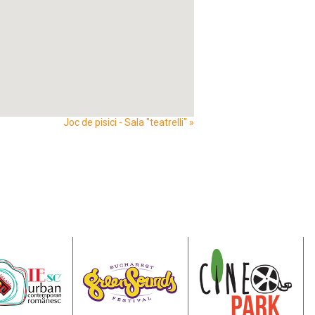
Joc de pisici - Sala "teatrelli"
»