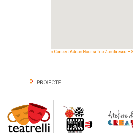
Event
«
Concert Adrian Nour si Trio Zamfirescu – Sa
Navigation
PROIECTE