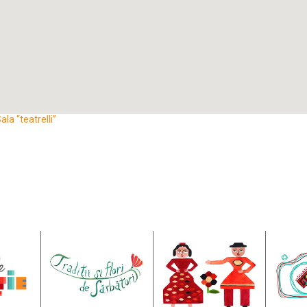
la “teatrelli”