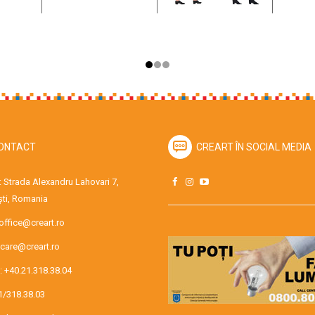
ONTACT
CREART ÎN SOCIAL MEDIA
 Strada Alexandru Lahovari 7,
ti, Romania
office@creart.ro
care@creart.ro
:
+40.21.318.38.04
1/318.38.03