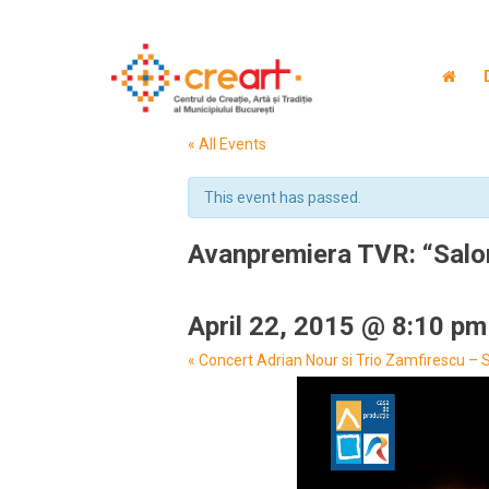
« All Events
This event has passed.
Avanpremiera TVR: “Salonul
April 22, 2015 @ 8:10 pm
Event
«
Concert Adrian Nour si Trio Zamfirescu – Sa
Navigation