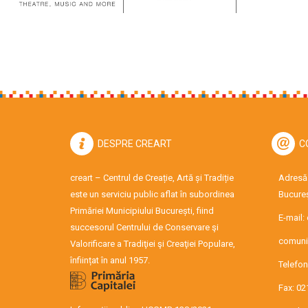
DESPRE CREART
C
creart – Centrul de Creație, Artă și Tradiție
Adresă:
este un serviciu public aflat în subordinea
Bucureș
Primăriei Municipiului București, fiind
E-mail:
succesorul Centrului de Conservare şi
comuni
Valorificare a Tradiţiei şi Creaţiei Populare,
înființat în anul 1957.
Telefon
Fax: 02