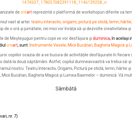
anizate de
cre
art
reprezintă o platformă de workshopuri diferite ca tema
iul vast al artei:
teatru interactiv, origami, pictură pe sticlă, lemn, hârti
 de o oră și jumătate, cei mici vor învăța să-și dezvolte creativitatea și
ele de Meșteșuguri pentru copii se vor desfășura și
duminica
, în același 
diul
cre
art
, sunt:
Instrumente Vesele, Micii Bucătari, Bagheta Magică și
or copiilor ocazia de a se bucura de activitățile desfășurate în fiecare
er, o dată la două săptămâni. Astfel, copilul dumneavoastră va trebui să-și
gramul nostru: Teatru Interactiv, Origami, Pictură pe sticlă, lemn, hârtie
, Micii Bucătari, Bagheta Magică și Lumea Basmelor – duminică. Vă mu
Sâmbătă
ri, nr. 7)