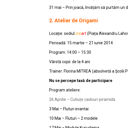
31 mai – Prin joacă, învățăm să purtăm un d
2.
Atelier de Origami
Locație: sediul
cre
art
(Piața Alexandru Lahova
Perioadă: 15 martie – 21 iunie 2014
Program: 14:00 – 15:30
Vârstă copii: de la 4 ani
Trainer: Florina MITREA (absolvetă a Școlii Po
Nu se percepe taxă de participare
Program ateliere:
26 Aprilie – Cutiuțe cadouri-piramidă
3 Mai – Fluturi evantai
10 Mai – Fluturi – 2 modele
17 Mai – Module Kusudama