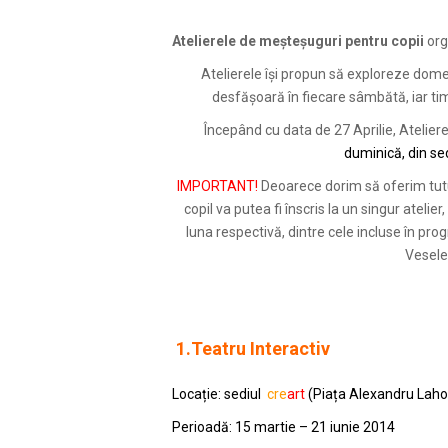
Atelierele de meșteșuguri pentru copii
org
Atelierele își propun să exploreze domen
desfășoară în fiecare sâmbătă, iar timp
Începând cu data de 27 Aprilie, Atelier
duminică, din se
IMPORTANT!
Deoarece dorim să oferim tutur
copil va putea fi înscris la un singur ateli
luna respectivă, dintre cele incluse în pro
Vesele
1
.Teatru Interactiv
Locație: sediul
cre
art
(Piața Alexandru Lahova
Perioadă: 15 martie – 21 iunie 2014