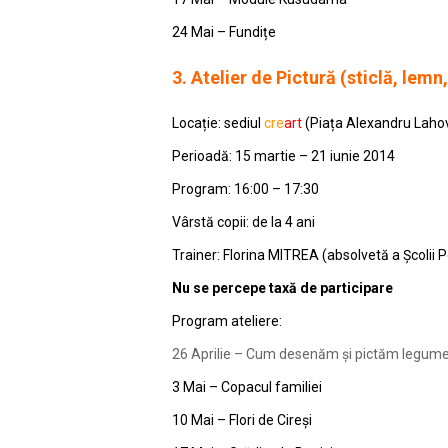
24 Mai – Fundițe
3.
Atelier de Pictură (sticlă, lemn
Locație: sediul
cre
art
(Piața Alexandru Lahova
Perioadă: 15 martie – 21 iunie 2014
Program: 16:00 – 17:30
Vârstă copii: de la 4 ani
Trainer: Florina MITREA (absolvetă a Școlii Po
Nu se percepe taxă de participare
Program ateliere:
26 Aprilie – Cum desenăm și pictăm legume 
3 Mai – Copacul familiei
10 Mai – Flori de Cireși