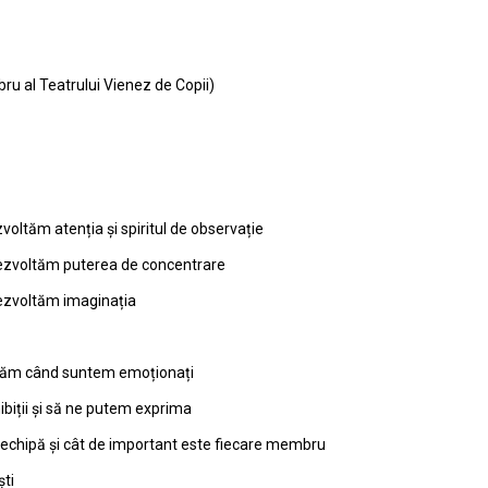
 al Teatrului Vienez de Copii)
voltăm atenția și spiritul de observație
 dezvoltăm puterea de concentrare
dezvoltăm imaginația
axăm când suntem emoționați
ibiții și să ne putem exprima
 echipă și cât de important este fiecare membru
ști