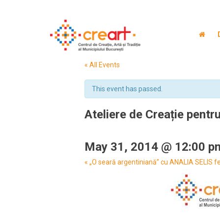
« All Events
This event has passed.
Ateliere de Creație pentru
May 31, 2014 @ 12:00 p
Event
«
„O seară argentiniană” cu ANALIA SELIS f
Navigation