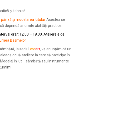
tică și tehnică.
e, pânză și modelarea lutului
. Acestea se
 să deprindă anumite abilități practice.
interval orar: 12.00 – 19.00. Atelierele de
 Lumea Basmelor.
 sâmbătă, la sediul
cre
art
, vă anunțăm că un
 aleagă două ateliere la care să participe în
 și Modelaj în lut – sâmbătă sau Instrumente
lțumim!