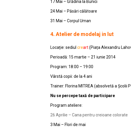
17 Mai – Grădina la Bunici
24 Mai – Păsări călătoare
31 Mai – Corpul Uman
4.
Atelier de modelaj in lut
Locație: sediul
cre
art
(Piața Alexandru Lahova
Perioadă: 15 martie – 21 iunie 2014
Program: 18:00 – 19:00
Vârstă copii: de la 4 ani
Trainer: Florina MITREA (absolvetă a Școlii Po
Nu se percepe taxă de participare
Program ateliere:
26 Aprilie – Cana pentru creioane colorate
3 Mai – Flori de mai