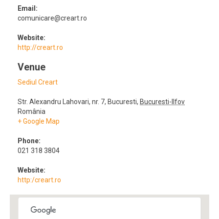
Email:
comunicare@creart.ro
Website:
http://creart.ro
Venue
Sediul Creart
Str. Alexandru Lahovari, nr. 7
,
Bucuresti
,
Bucuresti-Ilfov
România
+ Google Map
Phone:
021 318 3804
Website:
http:/creart.ro