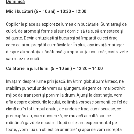
Duminică
Micii bucătari (6 – 10 ani) – 10:30 – 12:00
Copiilor le place să exploreze lumea din bucătărie. Sunt atraşi de
culori, de arome şi forme și sunt dornici să taie, să amestece şi
să guste. Devin entuziaşti şi bucuroşi să împartă cu cei dragi
ceea ce ai au pregătit cu mâinile lor. În plus, aşa învaţă mai uşor
despre alimentaţia sănătoasă şi importanţa unui măr, castravete
sau miez de nucă.
Călătorie în jurul lumii (5 – 10 ani) – 12:30 – 14:00
Învăţăm despre lume prin joacă. Învârtim globul pământesc, ne
stabilim punctul unde vrem să ajungem, alegem cel mai potrivit
mijloc de transport şi pornim la drum. Ajunşi la destinaţie, vom
afla despre obiceiurile locului, ce limbă vorbesc oamenii, ce fel de
climă au în tot timpul anului, de unde se trag, cum locuiesc, ce
preocupări au, cum dansează, ce muzică ascultă sau ce
mănâncă gazdele noastre. După ce le-am experimentat pe
toate, „vom lua un obiect ca amintire” şi apoi ne vom îndrepta