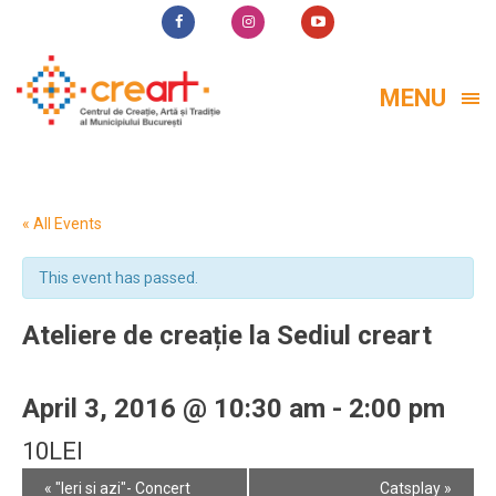
MENU
« All Events
This event has passed.
Ateliere de creație la Sediul creart
April 3, 2016 @ 10:30 am
-
2:00 pm
10LEI
Event
«
"Ieri si azi"- Concert
Catsplay
»