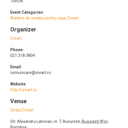
10RON
Event Categories:
Ateliere de creație pentru copii
,
Creart
Organizer
Creart
Phone:
021 318 3804
Email:
comunicare@creart.ro
Website:
http://creart.ro
Venue
Sediul Creart
Str. Alexandru Lahovari, nr. 7
,
Bucuresti
,
Bucuresti-Ilfov
România