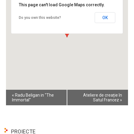
This page can't load Google Maps correctly.
OK
Do you own this website?
Event
«
Radu Beligan in "The
Ateliere de creație în
Navigation
Immortal"
Satul Francez
»
PROIECTE