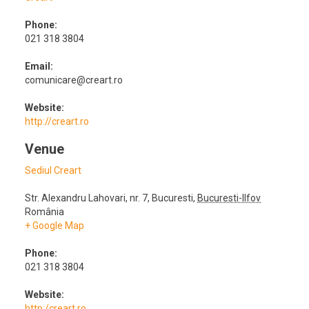
Phone:
021 318 3804
Email:
comunicare@creart.ro
Website:
http://creart.ro
Venue
Sediul Creart
Str. Alexandru Lahovari, nr. 7
,
Bucuresti
,
Bucuresti-Ilfov
România
+ Google Map
Phone:
021 318 3804
Website:
http:/creart.ro