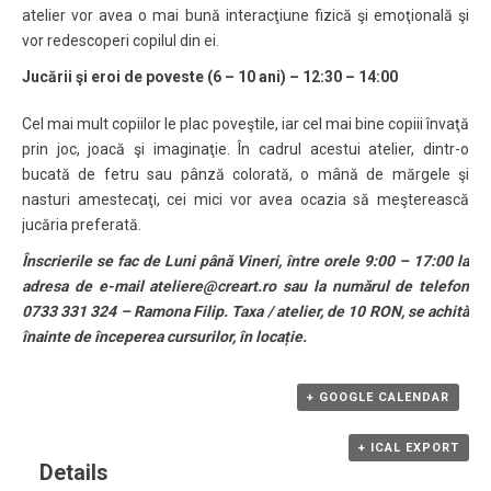
atelier vor avea o mai bună interacţiune fizică şi emoţională şi
vor redescoperi copilul din ei.
Jucării şi eroi de poveste (6 – 10 ani) – 12:30 – 14:00
Cel mai mult copiilor le plac poveştile, iar cel mai bine copiii învaţă
prin joc, joacă şi imaginaţie. În cadrul acestui atelier, dintr-o
bucată de fetru sau pânză colorată, o mână de mărgele şi
nasturi amestecaţi, cei mici vor avea ocazia să meşterească
jucăria preferată.
Înscrierile se fac de Luni până Vineri, între orele 9:00 – 17:00 la
adresa de e-mail ateliere@creart.ro sau la numărul de telefon
0733 331 324 – Ramona Filip. Taxa / atelier, de 10 RON, se achită
înainte de începerea cursurilor, în locație.
+ GOOGLE CALENDAR
+ ICAL EXPORT
Details