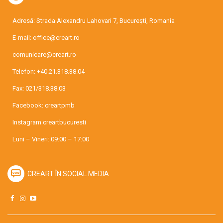
Adresă: Strada Alexandru Lahovari 7, București, Romania
E-mail:
office@creart.ro
comunicare@creart.ro
Telefon:
+40.21.318.38.04
Fax: 021/318.38.03
Facebook:
creartpmb
Instagram
creartbucuresti
Luni – Vineri: 09:00 – 17:00
CREART ÎN SOCIAL MEDIA