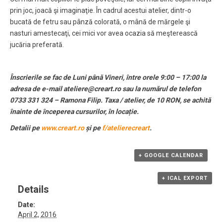
prin joc, joacă şi imaginaţie. În cadrul acestui atelier, dintr-o
bucată de fetru sau pânză colorată, o mână de mărgele şi
nasturi amestecaţi, cei mici vor avea ocazia să meşterească
jucăria preferată.
Înscrierile se fac de Luni până Vineri, între orele 9:00 – 17:00 la
adresa de e-mail ateliere@creart.ro sau la numărul de telefon
0733 331 324 – Ramona Filip. Taxa / atelier, de 10 RON, se achită
înainte de începerea cursurilor, în locație.
Detalii pe
www.creart.ro
și pe
f/atelierecreart
.
+ GOOGLE CALENDAR
+ ICAL EXPORT
Details
Date:
April 2, 2016