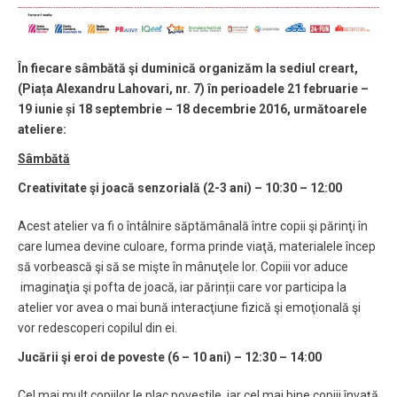
În fiecare sâmbătă şi duminică organizăm la sediul creart
,
(Piața Alexandru Lahovari, nr. 7) în perioadele 21 februarie –
19 iunie și 18 septembrie – 18 decembrie 2016, următoarele
ateliere:
Sâmbătă
Creativitate şi joacă senzorială (2-3 ani) – 10:30 – 12:00
Acest atelier va fi o întâlnire săptămânală între copii şi părinţi în
care lumea devine culoare, forma prinde viaţă, materialele încep
să vorbească şi să se mişte în mânuţele lor. Copiii vor aduce
imaginaţia şi pofta de joacă, iar părinții care vor participa la
atelier vor avea o mai bună interacţiune fizică şi emoţională şi
vor redescoperi copilul din ei.
Jucării şi eroi de poveste (6 – 10 ani) – 12:30 – 14:00
Cel mai mult copiilor le plac poveştile, iar cel mai bine copiii învaţă