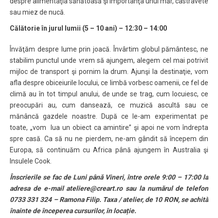
despre alimentaţia sănătoasă şi importanţa unui măr, castravete
sau miez de nucă.
Călătorie în jurul lumii (5 – 10 ani) – 12:30 – 14:00
Învăţăm despre lume prin joacă. Învârtim globul pământesc, ne
stabilim punctul unde vrem să ajungem, alegem cel mai potrivit
mijloc de transport şi pornim la drum. Ajunşi la destinaţie, vom
afla despre obiceiurile locului, ce limbă vorbesc oamenii, ce fel de
climă au în tot timpul anului, de unde se trag, cum locuiesc, ce
preocupări au, cum dansează, ce muzică ascultă sau ce
mănâncă gazdele noastre. După ce le-am experimentat pe
toate, „vom lua un obiect ca amintire” şi apoi ne vom îndrepta
spre casă. Ca să nu ne pierdem, ne-am gândit să începem din
Europa, să continuăm cu Africa până ajungem în Australia şi
Insulele Cook.
Înscrierile se fac de Luni până Vineri, între orele 9:00 – 17:00 la
adresa de e-mail ateliere@creart.ro sau la numărul de telefon
0733 331 324 – Ramona Filip. Taxa / atelier, de 10 RON, se achită
înainte de începerea cursurilor, în locație.