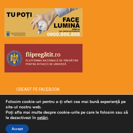
CREART PE FACEBOOK
Folosim cookie-uri pentru a-ți oferi cea mai bună experiență pe
site-ul nostru web.
Poți afla mai multe despre cookie-urile pe care le folosim sau să
Copyright © 2026 -creart-
le dezactivezi în
setări
.
Accept
Administrat de SECURMENOW