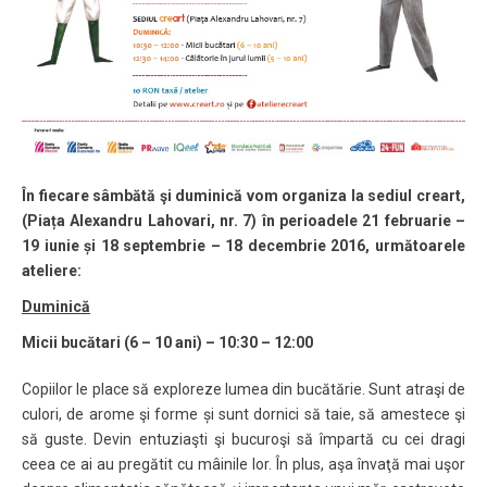
În fiecare sâmbătă şi duminică vom organiza la sediul creart
,
(Piața Alexandru Lahovari, nr. 7) în perioadele 21 februarie –
19 iunie și 18 septembrie – 18 decembrie 2016, următoarele
ateliere:
Duminică
Micii bucătari (6 – 10 ani) – 10:30 – 12:00
Copiilor le place să exploreze lumea din bucătărie. Sunt atraşi de
culori, de arome şi forme și sunt dornici să taie, să amestece şi
să guste. Devin entuziaşti şi bucuroşi să împartă cu cei dragi
ceea ce ai au pregătit cu mâinile lor. În plus, aşa învaţă mai uşor