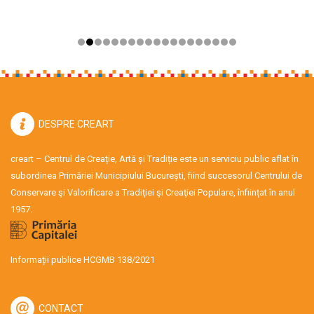
DESPRE CREART
creart – Centrul de Creație, Artă și Tradiție este un serviciu public aflat în
subordinea Primăriei Municipiului București, fiind succesorul Centrului de
Conservare şi Valorificare a Tradiţiei şi Creaţiei Populare, înființat în anul
1957.
Informații publice HCGMB 138/2021
CONTACT