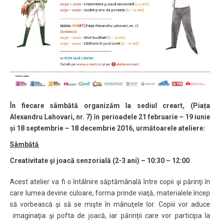
În fiecare sâmbătă organizăm la sediul creart
, (Piața
Alexandru Lahovari, nr. 7) în perioadele 21 februarie – 19 iunie
și 18 septembrie – 18 decembrie 2016, următoarele ateliere:
Sâmbătă
Creativitate şi joacă senzorială (2-3 ani) – 10:30 – 12:00
Acest atelier va fi o întâlnire săptămânală între copii şi părinţi în
care lumea devine culoare, forma prinde viaţă, materialele încep
să vorbească şi să se mişte în mânuţele lor. Copiii vor aduce
imaginaţia şi pofta de joacă, iar părinții care vor participa la