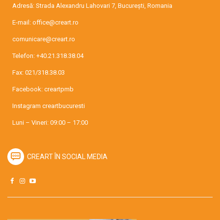
Adresă: Strada Alexandru Lahovari 7, București, Romania
E-mail:
office@creart.ro
comunicare@creart.ro
Telefon:
+40.21.318.38.04
Fax: 021/318.38.03
Facebook:
creartpmb
Instagram
creartbucuresti
Luni – Vineri: 09:00 – 17:00
CREART ÎN SOCIAL MEDIA