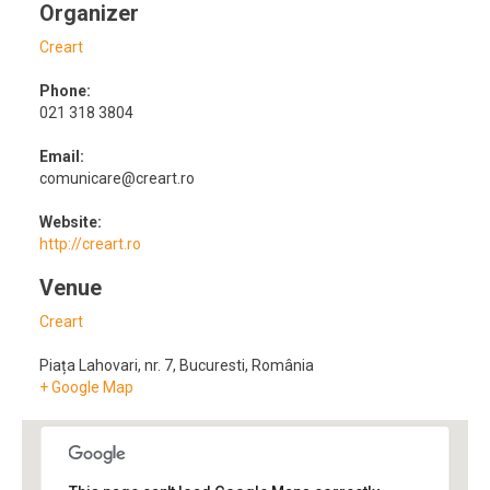
Organizer
Creart
Phone:
021 318 3804
Email:
comunicare@creart.ro
Website:
http://creart.ro
Venue
Creart
Piața Lahovari, nr. 7
,
Bucuresti
,
România
+ Google Map