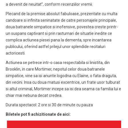
a devenit de neuitat”, conform recenziilor vremii.
Plecand de la premise absolut fabuloase, prezentate cu multa
candoare si infinita seninatate de catre personajele principale,
doua batranele simpatice si inofensive, povestea creste printr-
un suspans captivant si prin rasturnari de situatie inedite ce
complica actiunea piesei pana la dementa, spre incantarea
publicului, oferind astfel prilejul unor splendide recitaluri
actoricesti.
Actiunea se petrece intr-o casa respectabila si linistita, din
Brooklin, in care Mortimer, nepotul celor doua batranele
simpatice, vine sa isi anunte logodna cu Elaine, o fata draguta,
din vecini. Insa cu doua matusi excentrice, un frate usor tulburat
si altul criminal, Mortimer incepe sa isi dea seama ca familia lui e
chiar mai nebuna decat credea.
Durata spectacol: 2 ore si 30 de minute cu pauza
Biletele pot fi achizitionate de aici: