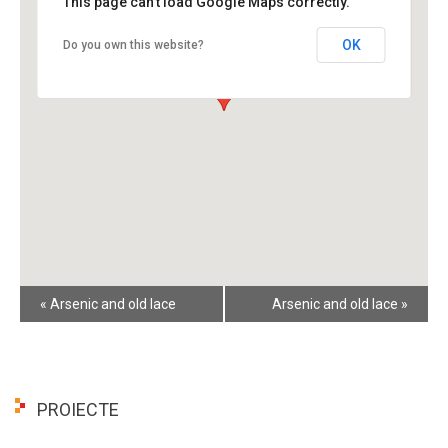
This page can't load Google Maps correctly.
OK
Do you own this website?
Event
«
Arsenic and old lace
Arsenic and old lace
»
Navigation
PROIECTE