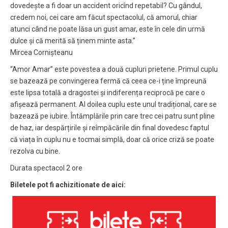
dovedește a fi doar un accident oricînd repetabil? Cu gândul,
credem noi, cei care am făcut spectacolul, că amorul, chiar
atunci când ne poate lăsa un gust amar, este în cele din urmă
dulce și că merită să ținem minte asta.”
Mircea Cornișteanu
“Amor Amar” este povestea a două cupluri prietene. Primul cuplu
se bazează pe convingerea fermă că ceea ce-i ține împreună
este lipsa totală a dragostei și indiferența reciprocă pe care o
afișează permanent. Al doilea cuplu este unul tradițional, care se
bazează pe iubire. Întămplările prin care trec cei patru sunt pline
de haz, iar despărțirile și reîmpăcările din final dovedesc faptul
că viața în cuplu nu e tocmai simplă, doar că orice criză se poate
rezolva cu bine.
Durata spectacol 2 ore
Biletele pot fi achizitionate de aici: