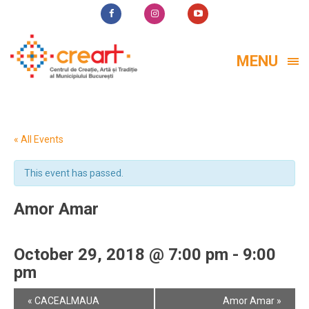
MENU
« All Events
This event has passed.
Amor Amar
October 29, 2018 @ 7:00 pm
-
9:00
pm
Event
«
CACEALMAUA
Amor Amar
»